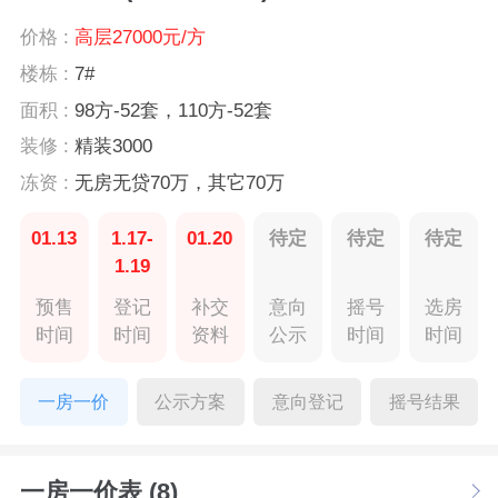
价格 :
高层27000元/方
楼栋 :
7#
面积 :
98方-52套，110方-52套
装修 :
精装3000
冻资 :
无房无贷70万，其它70万
01.13
1.17-
01.20
待定
待定
待定
1.19
预售
登记
补交
意向
摇号
选房
时间
时间
资料
公示
时间
时间
一房一价
公示方案
意向登记
摇号结果
一房一价表 (8)