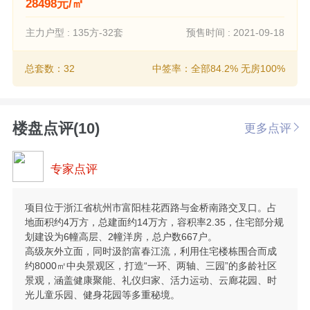
28498元/㎡
主力户型 : 135方-32套
预售时间 : 2021-09-18
总套数：32
中签率：全部84.2% 无房100%
楼盘点评(10)
更多点评
专家点评
项目位于浙江省杭州市富阳桂花西路与金桥南路交叉口。占
地面积约4万方，总建面约14万方，容积率2.35，住宅部分规
划建设为6幢高层、2幢洋房，总户数667户。
高级灰外立面，同时汲韵富春江流，利用住宅楼栋围合而成
约8000㎡中央景观区，打造“一环、两轴、三园”的多龄社区
景观，涵盖健康聚能、礼仪归家、活力运动、云廊花园、时
光儿童乐园、健身花园等多重秘境。