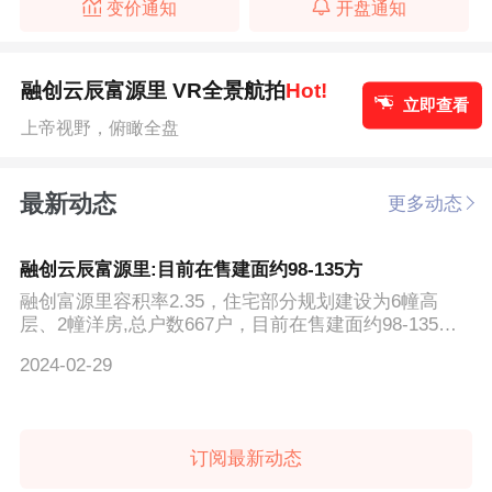
变价通知
开盘通知
融创云辰富源里 VR全景航拍
Hot!
立即查看
上帝视野，俯瞰全盘
最新动态
更多动态
融创云辰富源里:目前在售建面约98-135方
融创富源里容积率2.35，住宅部分规划建设为6幢高
层、2幢洋房,总户数667户，目前在售建面约98-135
方。
2024-02-29
订阅最新动态