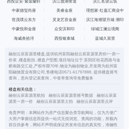
西投众安·紫金蘭轩
滨江揽潮誉道
滨汇名望云筑
中家德玺尚座
美睿金座
理想家·红嘉汇商业中
心
世茂璞云东方
灵龙艺音金座
滨江海潮望月城·潮印
中豪悦和金座
众安滨和印
绿城江澜云境阁
海威叁拾浔
西投银泰城
蓝城久宸里
融创云辰富源里楼盘,提供杭州富阳融创云辰富源里房价/一房一
价表 ,楼盘航拍 ,楼盘户型图,项目地址位于:富阳区桂花西路与金
桥南路交汇处,产权年限70年,物业为融创物业,开发商为杭州富
阳融驰置业有限公司,售楼电话0571-61797888, 提供楼盘摇号
查询，意向登记表查询，中签率查询等免费服务
楼盘相关信息：
融创云辰富源里航拍
融创云辰富源里摇号数据
融创云辰富
源里一房一价
融创云辰富源里土拍
融创云辰富源里点评
免责声明：本网站作为房产信息聚合类导航网站，仅为方便广
大用户掌握信息而提供一站式无偿浏览、查阅的功能，所载内
容仅供参考，网站不声明或保证所发布信息的真实性，准确性