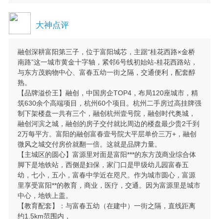
大神点评
融创深耕富阳第三子，位于富阳城芯，主踞“桂花西路×金桥
南路”这一城市黄金十字轴，紧邻6号线初始站-桂花西路站，
与东方茂购物中心、富春五幼一街之隔，交通便利，配套醇
熟。
【品牌溢价王】融创，中国房企TOP4，布局120座城市，精
筑630余个高端项目，杭州60个项目。杭州二手房过高挂牌强
制下架楼盘一共有三个，融创杭州壹号院，融创时代奥城，
融创河滨之城，融创的房子交付就比周边的楼盘最少贵2千到
2万每平方。富阳的融创富春壹号院大平层单价三万+，融创
微风之城交付房价就翻一倍。这就是品牌力量。
【主城区的圆心】富源里对面是富阳***的东方茂商业综合体
脚下是地铁站，西侧是妇保，家门口是甲级幼儿园富春五
幼，七小，五小，富春中学近在咫尺。作为城市圆心，富源
里享受富阳**的教育，商业，医疗，交通。因为富源里是城市
中心，地铁上盖。
【教育配套】：与富春五幼（在建中）一街之隔，直线距离
约1.5km范围内，