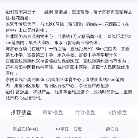
融创富阳第三子——融创·富源里，重逢富春，落子富春街道精粹之
处-桂花西路。
以繁华珍壤为序，与地铁6号线（富阳段）初始站-桂花西路C（在
建中）出口无缝衔接；
路北即为东方茂购物中心，自带约1万㎡精品商业街，直线距离约2
km范围内，集合大润发、银泰百货等商业综合体；
与富春五幼（在建中）一街之隔，直线距离约1.5km范围内，富春
第七小学、富春第三中学、永兴学校、富春中学等学府环伺；
西侧直线距离约50m紧邻妇幼保健医院，直线距离约2km范围内，
还有富阳中医骨伤科医院、杭州富阳中医院、富阳**人民医院优质
医疗；
东侧直线距离约600m为富阳区体育中心；直线距离约3km范围
内，集富阳区政府、富阳区行政中心，享便捷市政配套
融创·富源里，将以产品、服务等全维度进阶，源领时代新生，重塑
城市归心生活理想。
推荐楼盘
最新楼盘
附近楼盘
同价楼盘
海威安铂中心
中南江一云境
静江会