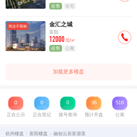
在售
住宅
金汇之城
商业不限购
富阳
12000
元/㎡
在售
公寓
加载更多楼盘
0
0
0
36
516
正在公示
正在登记
摇号查询
预计开盘
公寓
杭州楼盘
富阳楼盘
融创云辰富源里