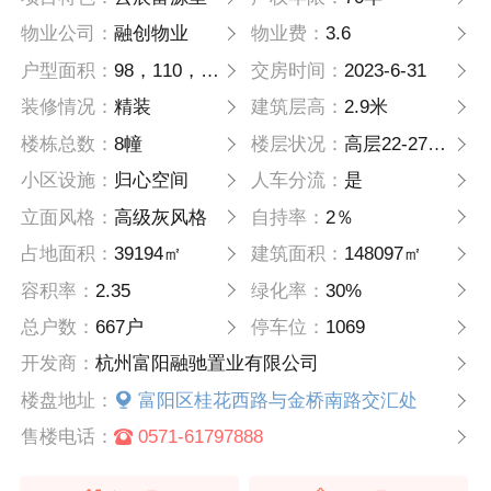
物业公司：
融创物业
物业费：
3.6
户型面积：
98，110，135
交房时间：
2023-6-31
装修情况：
精装
建筑层高：
2.9米
楼栋总数：
8幢
楼层状况：
高层22-27层 洋房8-11层
小区设施：
归心空间
人车分流：
是
立面风格：
高级灰风格
自持率：
2％
占地面积：
39194㎡
建筑面积：
148097㎡
容积率：
2.35
绿化率：
30%
总户数：
667户
停车位：
1069
开发商：
杭州富阳融驰置业有限公司
楼盘地址：
富阳区桂花西路与金桥南路交汇处
售楼电话：
0571-61797888