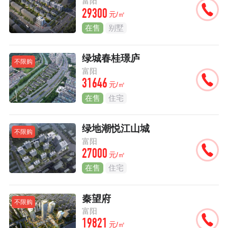
富阳
29300
元/㎡
在售
别墅
绿城春桂璟庐
不限购
富阳
31646
元/㎡
在售
住宅
绿地潮悦江山城
不限购
富阳
27000
元/㎡
在售
住宅
秦望府
不限购
富阳
19821
元/㎡