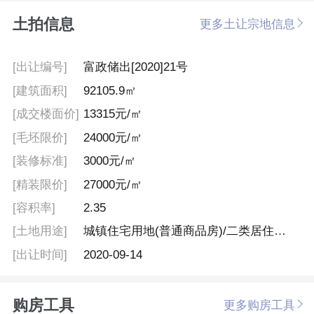
土拍信息
更多土让宗地信息
[出让编号]
富政储出[2020]21号
[建筑面积]
92105.9㎡
[成交楼面价]
13315元/㎡
[毛坯限价]
24000元/㎡
[装修标准]
3000元/㎡
[精装限价]
27000元/㎡
[容积率]
2.35
[土地用途]
城镇住宅用地(普通商品房)/二类居住兼容商业商务用地
[出让时间]
2020-09-14
购房工具
更多购房工具