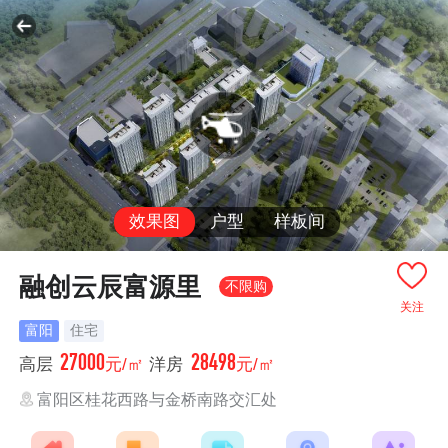
效果图
户型
样板间
融创云辰富源里
不限购
关注
富阳
住宅
27000
28498
高层
元/㎡
洋房
元/㎡
富阳区桂花西路与金桥南路交汇处