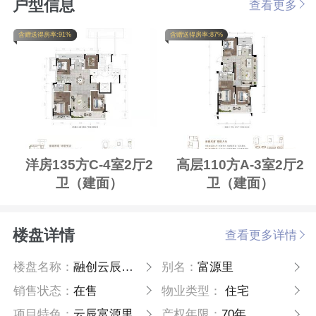
户型信息
查看更多
含赠送得房率:91%
含赠送得房率:87%
洋房135方C-4室2厅2
高层110方A-3室2厅2
卫（建面）
卫（建面）
楼盘详情
查看更多详情
楼盘名称：
融创云辰富源里
别名：
富源里
销售状态：
在售
物业类型：
住宅
项目特色：
云辰富源里
产权年限：
70年