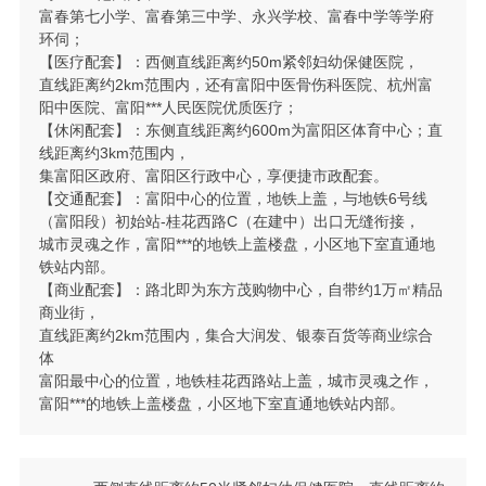
富春第七小学、富春第三中学、永兴学校、富春中学等学府
环伺；
【医疗配套】：西侧直线距离约50m紧邻妇幼保健医院，
直线距离约2km范围内，还有富阳中医骨伤科医院、杭州富
阳中医院、富阳***人民医院优质医疗；
【休闲配套】：东侧直线距离约600m为富阳区体育中心；直
线距离约3km范围内，
集富阳区政府、富阳区行政中心，享便捷市政配套。
【交通配套】：富阳中心的位置，地铁上盖，与地铁6号线
（富阳段）初始站-桂花西路C（在建中）出口无缝衔接，
城市灵魂之作，富阳***的地铁上盖楼盘，小区地下室直通地
铁站内部。
【商业配套】：路北即为东方茂购物中心，自带约1万㎡精品
商业街，
直线距离约2km范围内，集合大润发、银泰百货等商业综合
体
富阳最中心的位置，地铁桂花西路站上盖，城市灵魂之作，
富阳***的地铁上盖楼盘，小区地下室直通地铁站内部。