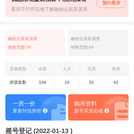
预约看房
看房不打烊实地了解融创云辰富源里
融创云辰富源里
融创云辰富源里
销售范围:7#
销售范围:6#
房源类型
全部
人才
无房
有房
房源套数
104
10
52
42
一房一价
购房资料
算首付估房价
摇号买房必读
摇号登记 (2022-01-13 )