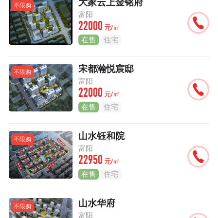
大家云上金铭府
不限购
富阳
22000
元/㎡
在售
住宅
宋都瀚悦宸邸
不限购
富阳
22000
元/㎡
在售
住宅
山水钰和院
不限购
富阳
22950
元/㎡
在售
住宅
山水华府
不限购
富阳