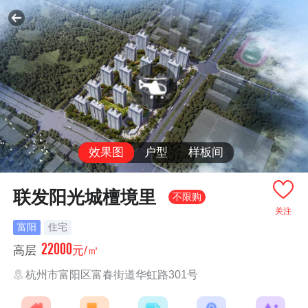
效果图
户型
样板间
联发阳光城檀境里
不限购
关注
富阳
住宅
22000
高层
元/㎡
杭州市富阳区富春街道华虹路301号