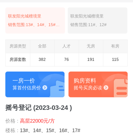
联发阳光城檀境里
联发阳光城檀境里
销售范围:13#、14#、15#、16#、17#
销售范围:11#、12#
房源类型
全部
人才
无房
有房
房源套数
382
76
191
115
一房一价
购房资料
算首付估房价
摇号买房必读
摇号登记 (2023-03-24 )
价格 :
高层22000元/方
楼栋 :
13#、14#、15#、16#、17#