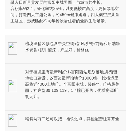
融入日新月异发展的富阳主城界面，与城市共生长。
容积率约2.4，绿化率约35%，以更低楼层高度，更多绿地空
间，打造四大主题公园，约450m健康跑道，四大架空层儿童
主题区，形成匹配不同年龄段居住者的全龄生活场景。
檀境里精装修包含中央空调+新风系统+前端和后端净
水设备+抗甲醛漆，户型好，价格优
对于檀境里有最新利好:1-富阳西站规划落地,并预留
地铁口建设，2-西边最新拍地价13000多，比檀境里
高将近4000土地价。全富阳主城，装修**，价格最美
丽，神户型89 109 119，1-4幢已开售，优质房源所
剩无几。
精装两万二还可以把，地铁远点，其他配套还算齐全