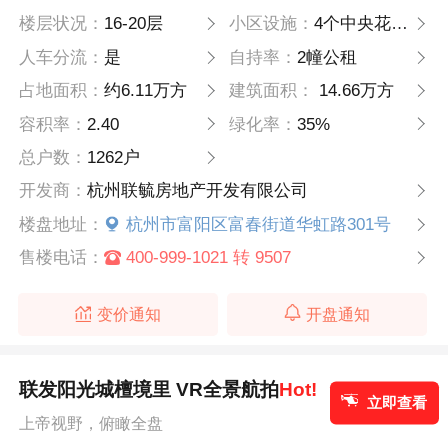
楼层状况：
16-20层
小区设施：
4个中央花园，8个附属花园
人车分流：
是
自持率：
2幢公租
占地面积：
约6.11万方
建筑面积：
14.66万方
容积率：
2.40
绿化率：
35%
总户数：
1262户
开发商：
杭州联毓房地产开发有限公司
楼盘地址：
杭州市富阳区富春街道华虹路301号
售楼电话：
400-999-1021 转 9507
变价通知
开盘通知
联发阳光城檀境里 VR全景航拍
Hot!
立即查看
上帝视野，俯瞰全盘