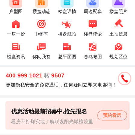
户型图
楼盘动态
楼盘详情
周边配套
楼盘照片
一房一价
中签率
楼盘航拍
楼盘评论
土拍信息
楼盘资讯
你问我答
总平面图
总鸟瞰图
规划区位
400-999-1021
转
9507
更加隐私安全的免费通话，任何疑问立即来电咨询！
优惠活动提前招募中,抢先报名
预约看房
看房不打烊实地了解联发阳光城檀境里