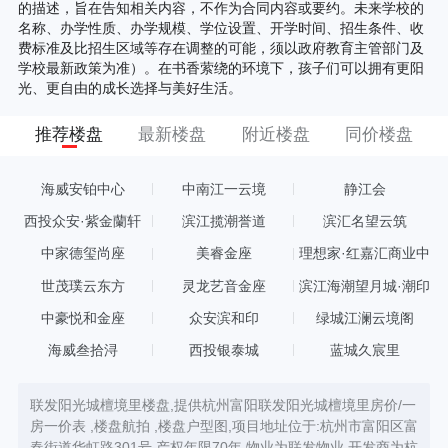
的描述，旨在告知相关内容，不作为合同内容或要约。未来学校的
名称、办学性质、办学规模、学位设置、开学时间、招生条件、收
费标准及比招生区域等存在调整的可能，须以政府教育主管部门及
学校最新政策为准）。在书香萦绕的环境下，孩子们可以拥有更阳
光、更自由的成长选择与美好生活。
推荐楼盘
最新楼盘
附近楼盘
同价楼盘
海威安铂中心
中南江一云境
静江会
西投众安·紫金蘭轩
滨江揽潮誉道
滨汇名望云筑
中家德玺尚座
美睿金座
理想家·红嘉汇商业中
心
世茂璞云东方
灵龙艺音金座
滨江海潮望月城·潮印
中豪悦和金座
众安滨和印
绿城江澜云境阁
海威叁拾浔
西投银泰城
蓝城久宸里
联发阳光城檀境里楼盘,提供杭州富阳联发阳光城檀境里房价/一
房一价表 ,楼盘航拍 ,楼盘户型图,项目地址位于:杭州市富阳区富
春街道华虹路301号,产权年限70年,物业为联发物业,开发商为杭