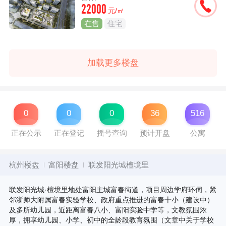
22000
元/㎡
在售
住宅
加载更多楼盘
0
0
0
36
516
正在公示
正在登记
摇号查询
预计开盘
公寓
杭州楼盘
富阳楼盘
联发阳光城檀境里
联发阳光城·檀境里地处富阳主城富春街道，项目周边学府环伺，紧
邻浙师大附属富春实验学校、政府重点推进的富春十小（建设中）
及多所幼儿园，近距离富春八小、富阳实验中学等，文教氛围浓
厚，拥享幼儿园、小学、初中的全龄段教育氛围（文章中关于学校