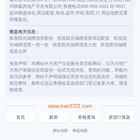
州联毓房地产开发有限公司,售楼电话400-999-1021 转 9507,
提供楼盘绿化,周边配套,商场,超市,学校,医院,行,周边地图交通
等楼盘信。
楼盘相关信息：
联发阳光城檀境里航拍
联发阳光城檀境里周边配套
联发阳
光城檀境里一房一价
联发阳光城檀境里土拍
联发阳光城檀
境里点评
免责声明：本网站作为房产信息聚合类导航网站，仅为方便广
大用户掌握信息而提供一站式无偿浏览、查阅的功能，所载内
容仅供参考，网站不声明或保证所发布信息的真实性，准确性
和完整性，最终信息以售楼处及政府部门登记备案为准，请谨
慎核查。
www.kan3721.com
首页
新房
资格查询
房贷计算器
网站地图
楼盘地图