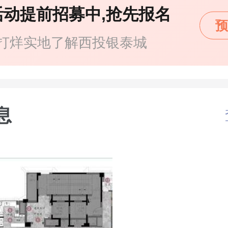
活动提前招募中,抢先报名
预
打烊实地了解西投银泰城
息