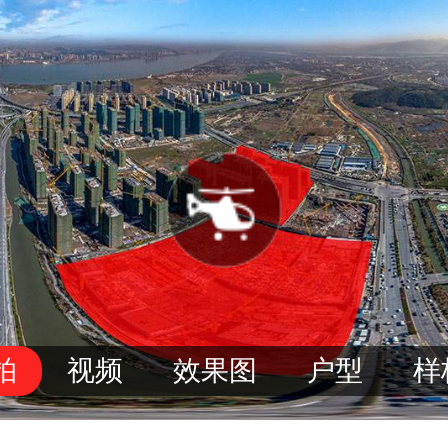
拍
视频
效果图
户型
样