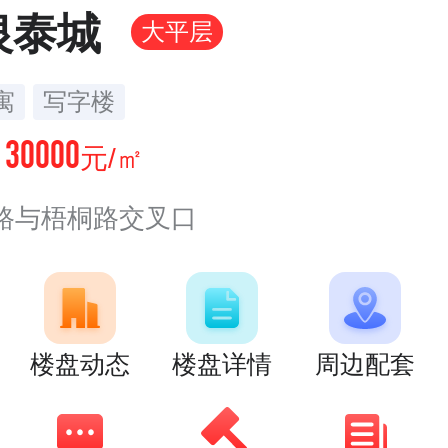
银泰城
大平层
寓
写字楼
30000
价
元/㎡
路与梧桐路交叉口
楼盘动态
楼盘详情
周边配套