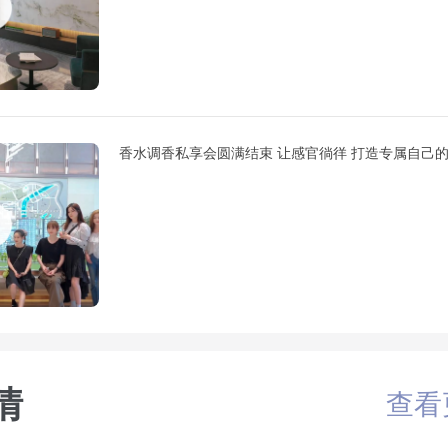
香水调香私享会圆满结束 让感官徜徉 打造专属自己
情
查看