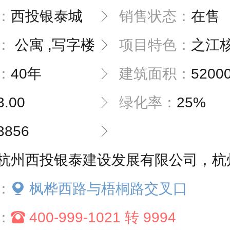
：
西投银泰城
销售状态：
在售
：
公寓 ,写字楼
项目特色：
之江
：
40年
建筑面积：
5200
3.00
绿化率：
25%
3856
杭州西投银泰建设发展有限公司，杭州之江银泰建设发展有
：
枫桦西路与梧桐路交叉口
：
400-999-1021 转 9994