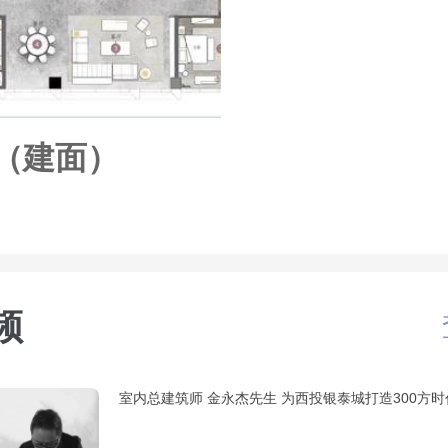
方（建面）
频
室内总建筑师 金永杰先生 为西投银泰城打造300方