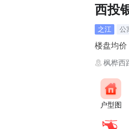
西投
之江
公
楼盘均
枫桦西
户型图