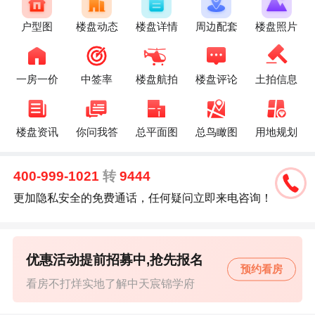
户型图
楼盘动态
楼盘详情
周边配套
楼盘照片
一房一价
中签率
楼盘航拍
楼盘评论
土拍信息
楼盘资讯
你问我答
总平面图
总鸟瞰图
用地规划
400-999-1021
转
9444
更加隐私安全的免费通话，任何疑问立即来电咨询！
优惠活动提前招募中,抢先报名
预约看房
看房不打烊实地了解中天宸锦学府