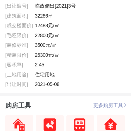
[出让编号]
临政储出[2021]3号
[建筑面积]
32286㎡
[成交楼面价]
12488元/㎡
[毛坯限价]
22800元/㎡
[装修标准]
3500元/㎡
[精装限价]
26300元/㎡
[容积率]
2.45
[土地用途]
住宅用地
[出让时间]
2021-05-08
购房工具
更多购房工具