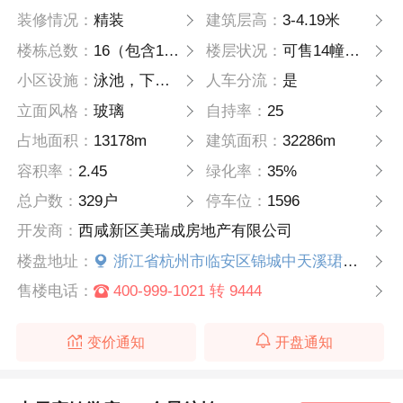
装修情况：
精装
建筑层高：
3-4.19米
楼栋总数：
16（包含1幢自持，1幢物业用房）
楼层状况：
可售14幢，9-27F高层住宅
小区设施：
泳池，下沉式运动广场
人车分流：
是
立面风格：
玻璃
自持率：
25
占地面积：
13178m
建筑面积：
32286m
容积率：
2.45
绿化率：
35%
总户数：
329户
停车位：
1596
开发商：
西咸新区美瑞成房地产有限公司
楼盘地址：
浙江省杭州市临安区锦城中天溪珺庭西（苕溪北街北）
售楼电话：
400-999-1021 转 9444
变价通知
开盘通知