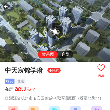
效果图
户型
中天宸锦学府
不限购
关注
临安
住宅
26300
高层
元/㎡
浙江省杭州市临安区锦城中天溪珺庭西（苕溪北街北）