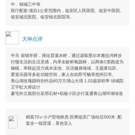
中、锦城三中等
医疗配套:项目1公里范围内，临安区人民医院、临安中医院、
临安城北医院、临安锦北医院等。
大神点评
中天·宸锦学府，择址苕溪水畔，通过汲取墨尔本雅拉河畔步
行慢生活的生活灵感，内享全龄鲜氧园林，以两条C形跑道为
轴线，串联起活力戏水泳池、乐活健身场域、主题童玩区、
爱宠乐园等多处功能空间，家人在此即可畅享悠闲日常。
青山湖玫瑰园特别作品60万方湖山大境 1.02超容积率 绿城院
王宇虹大师设计
豪宅外立面部分采用石材+铝板小区步行直通青山湖环湖绿道
精装70㎡小户型地铁房 距离临安广场站仅️️️500米 ,配
套全一线苕溪，景色宜人