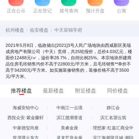
正在公示
正在登记
摇号查询
预计开盘
公寓
杭州楼盘
临安楼盘
中天宸锦学府
2021年5月8日，临政储出[2021]3号人民广场地块由西咸新区美瑞
成房地产有限公司（中天）竞得，共25轮报价，总价4.03亿元，楼
面价12488元/㎡，溢价率28.7%，自持比例25%。本宗地块所建商
品住房毛坯销售均价不高于22800元/平方米，且毛坯销售**单价不
高于34200元/平方米。如实施装修销售的，装修价格不高于3500
元/平方米。
推荐楼盘
最新楼盘
附近楼盘
同价楼盘
海威安铂中心
中南江一云境
静江会
西投众安·紫金蘭轩
滨江揽潮誉道
滨汇名望云筑
中家德玺尚座
美睿金座
理想家·红嘉汇商业中
心
世茂璞云东方
灵龙艺音金座
滨江海潮望月城·潮印