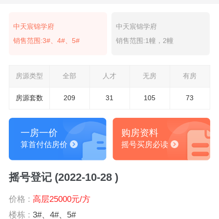
中天宸锦学府
中天宸锦学府
销售范围:3#、4#、5#
销售范围:1幢，2幢
房源类型
全部
人才
无房
有房
房源套数
209
31
105
73
一房一价
购房资料
算首付估房价
摇号买房必读
摇号登记 (2022-10-28 )
价格 :
高层25000元/方
楼栋 :
3#、4#、5#