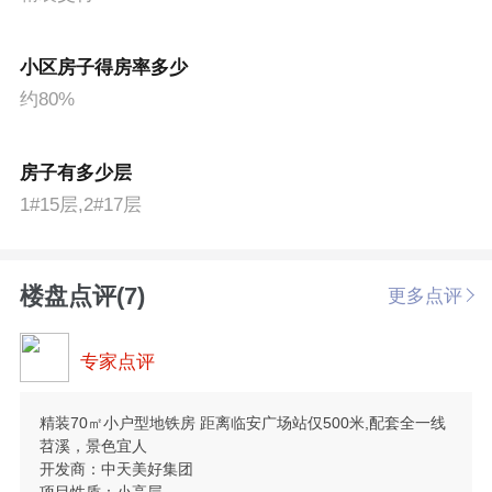
小区房子得房率多少
约80%
房子有多少层
1#15层,2#17层
楼盘点评(7)
更多点评
专家点评
精装70㎡小户型地铁房 距离临安广场站仅️500米,配套全一线
苕溪，景色宜人
开发商：中天美好集团
项目性质：小高层