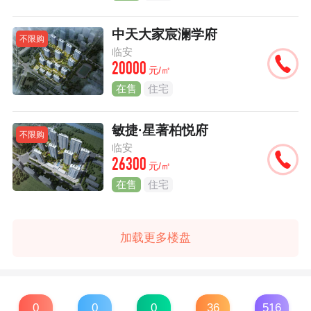
中天大家宸澜学府
不限购
临安
20000
元/㎡
在售
住宅
敏捷·星著柏悦府
不限购
临安
26300
元/㎡
在售
住宅
加载更多楼盘
0
0
0
36
516