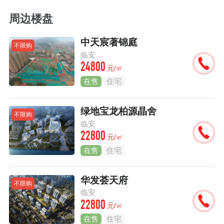
周边楼盘
中天宸著锦庭
不限购
临安
24800
元/㎡
在售
住宅
绿地宝龙柏源晶舍
不限购
临安
22800
元/㎡
在售
住宅
华发荟天府
不限购
临安
22800
元/㎡
在售
住宅