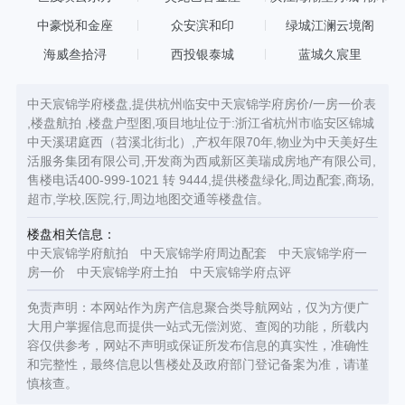
中豪悦和金座
众安滨和印
绿城江澜云境阁
海威叁拾浔
西投银泰城
蓝城久宸里
中天宸锦学府楼盘,提供杭州临安中天宸锦学府房价/一房一价表
,楼盘航拍 ,楼盘户型图,项目地址位于:浙江省杭州市临安区锦城
中天溪珺庭西（苕溪北街北）,产权年限70年,物业为中天美好生
活服务集团有限公司,开发商为西咸新区美瑞成房地产有限公司,
售楼电话400-999-1021 转 9444,提供楼盘绿化,周边配套,商场,
超市,学校,医院,行,周边地图交通等楼盘信。
楼盘相关信息：
中天宸锦学府航拍
中天宸锦学府周边配套
中天宸锦学府一
房一价
中天宸锦学府土拍
中天宸锦学府点评
免责声明：本网站作为房产信息聚合类导航网站，仅为方便广
大用户掌握信息而提供一站式无偿浏览、查阅的功能，所载内
容仅供参考，网站不声明或保证所发布信息的真实性，准确性
和完整性，最终信息以售楼处及政府部门登记备案为准，请谨
慎核查。