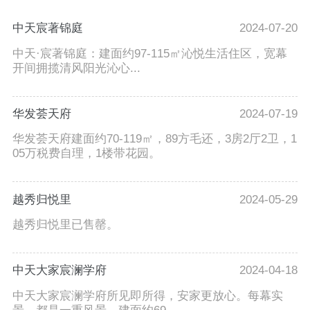
中天宸著锦庭
2024-07-20
中天·宸著锦庭：建面约97-115㎡沁悦生活住区，宽幕
开间拥揽清风阳光沁心...
华发荟天府
2024-07-19
华发荟天府建面约70-119㎡，89方毛还，3房2厅2卫，1
05万税费自理，1楼带花园。
越秀归悦里
2024-05-29
越秀归悦里已售罄。
中天大家宸澜学府
2024-04-18
中天大家宸澜学府所见即所得，安家更放心。每幕实