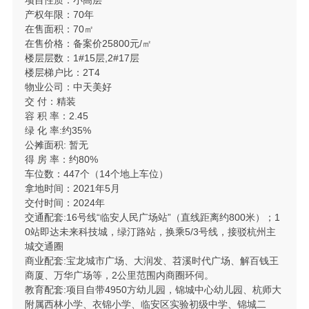
产权年限：70年
在售面积：70㎡
在售价格：备案价25800元/㎡
楼层层数：1#15层,2#17层
楼层梯户比：2T4
物业公司：中天美好
交 付：精装
容 积 率：2.45
绿 化 率:约35%
公摊面积: 暂无
得 房 率：约80%
车位数：447个（14个地上车位）
拿地时间：2021年5月
交付时间：2024年
交通配套:16号线“临安人民广场站”（直线距离约800米）；1
0站即达未来科技城，绿汀路站，换乘5/3号线，接驳杭州主
城交通圈
商业配套:宝龙城市广场、大润发、苕溪时代广场、解百钱王
商厦、万华广场等，2公里范围内商圈环伺。
教育配套:项目自带4950方幼儿园，锦城中心幼儿园、杭师大
附属西林小学、衣锦小学、临安区实验初级中学、锦城二