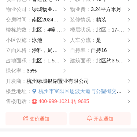
物业公司：
绿城物业公司
物业费：
3.24平方米月
交房时间：
南区2024年6月30日 北区2024
装修情况：
精装
楼栋总数：
北区：4幢 南区：6幢
楼层状况：
北区：17-20层 南区：18-25层
小区设施：
泳池
人车分流：
是
立面风格：
涂料，局部铝线条
自持率：
自持16
占地面积：
北区：1.5万方 南区：2.8万方
建筑面积：
北区约3.5万方 南区6.7万方
绿化率：
35%
开发商：
杭州绿城银湖置业有限公司
楼盘地址：
杭州市富阳区恩波大道与公望街交叉口（富阳财富中心对面）
售楼电话：
400-999-1021 转 9685
变价通知
开盘通知