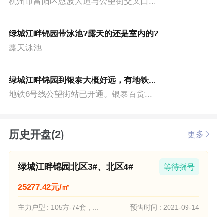
杭州市富阳区恩波大道与公望街交叉口...
绿城江畔锦园带泳池?露天的还是室内的?
露天泳池
绿城江畔锦园到银泰大概好远，有地铁...
地铁6号线公望街站已开通。银泰百货...
历史开盘(2)
更多
绿城江畔锦园北区3#、北区4#
等待摇号
25277.42元/㎡
主力户型 : 105方-74套，...
预售时间 : 2021-09-14