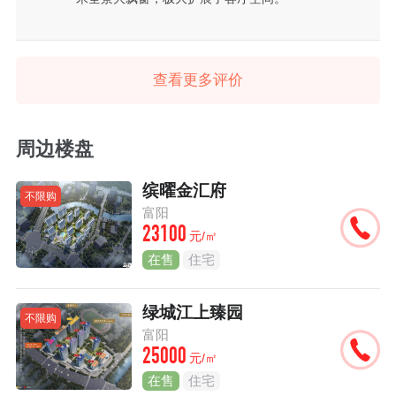
查看更多评价
周边楼盘
缤曜金汇府
不限购
富阳
23100
元/㎡
在售
住宅
绿城江上臻园
不限购
富阳
25000
元/㎡
在售
住宅