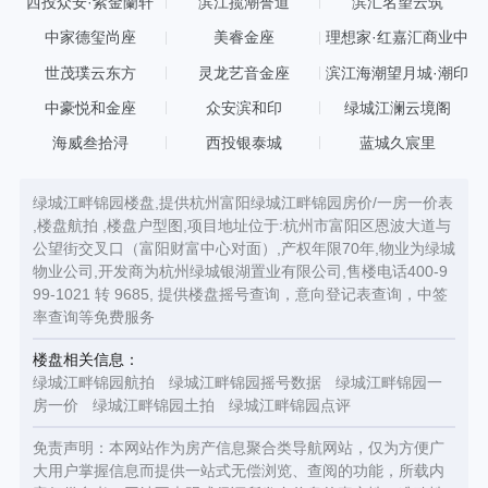
西投众安·紫金蘭轩
滨江揽潮誉道
滨汇名望云筑
中家德玺尚座
美睿金座
理想家·红嘉汇商业中
心
世茂璞云东方
灵龙艺音金座
滨江海潮望月城·潮印
中豪悦和金座
众安滨和印
绿城江澜云境阁
海威叁拾浔
西投银泰城
蓝城久宸里
绿城江畔锦园楼盘,提供杭州富阳绿城江畔锦园房价/一房一价表
,楼盘航拍 ,楼盘户型图,项目地址位于:杭州市富阳区恩波大道与
公望街交叉口（富阳财富中心对面）,产权年限70年,物业为绿城
物业公司,开发商为杭州绿城银湖置业有限公司,售楼电话400-9
99-1021 转 9685, 提供楼盘摇号查询，意向登记表查询，中签
率查询等免费服务
楼盘相关信息：
绿城江畔锦园航拍
绿城江畔锦园摇号数据
绿城江畔锦园一
房一价
绿城江畔锦园土拍
绿城江畔锦园点评
免责声明：本网站作为房产信息聚合类导航网站，仅为方便广
大用户掌握信息而提供一站式无偿浏览、查阅的功能，所载内