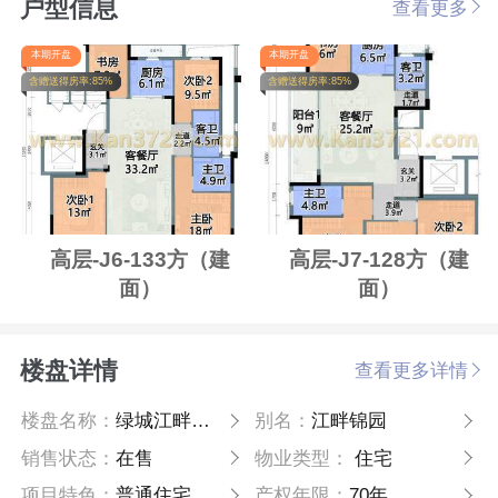
户型信息
查看更多
本期开盘
本期开盘
含赠送得房率:85%
含赠送得房率:85%
高层-J6-133方（建
高层-J7-128方（建
面）
面）
楼盘详情
查看更多详情
楼盘名称：
绿城江畔锦园
别名：
江畔锦园
销售状态：
在售
物业类型：
住宅
项目特色：
普通住宅 高层
产权年限：
70年