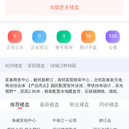
加载更多楼盘
0
0
0
36
516
正在公示
正在登记
摇号查询
预计开盘
公寓
杭州楼盘
富阳楼盘
绿城江畔锦园
富春商务中心，毗邻新桥江，南邻富阳财富中心，北邻富春新天地
商业综合体 【产品亮点】园区配置室外泳池，带状排布设计，采光
视野**，层高2.95米，精装配置水地暖盘管、石材踢脚线、墙纸。
推荐楼盘
最新楼盘
附近楼盘
同价楼盘
海威安铂中心
中南江一云境
静江会