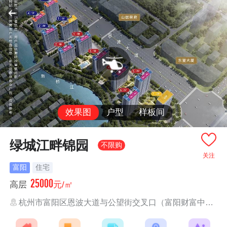
效果图
户型
样板间
绿城江畔锦园
不限购
关注
富阳
住宅
25000
高层
元/㎡
杭州市富阳区恩波大道与公望街交叉口（富阳财富中心对面）