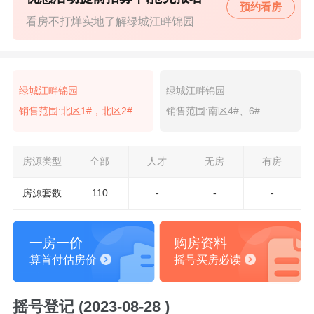
预约看房
看房不打烊实地了解绿城江畔锦园
绿城江畔锦园
绿城江畔锦园
销售范围:北区1#，北区2#
销售范围:南区4#、6#
房源类型
全部
人才
无房
有房
房源套数
110
-
-
-
一房一价
购房资料
算首付估房价
摇号买房必读
摇号登记 (2023-08-28 )