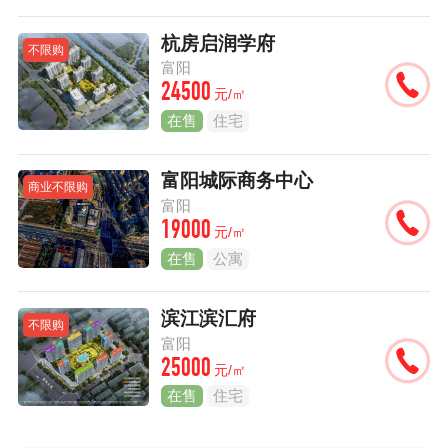
杭房启润学府
不限购
富阳
24500
元/㎡
在售
住宅
富阳城际商务中心
商业不限购
富阳
19000
元/㎡
在售
公寓
滨江滨汇府
不限购
富阳
25000
元/㎡
在售
住宅