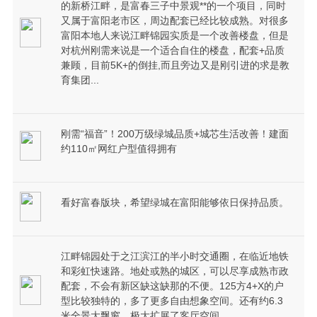
的新桥江畔，是富春三子中景观**的一个项目，同时
又属于富阳老市区，周边配套已经比较成熟。对很多
富阳本地人来说江畔锦园实质是一个改善楼盘，但是
对杭州刚需来说是一个适合自住的楼盘，配套+品质
兼顾，目前5K+的倒挂,而且旁边又是刚引进的求是教
育集团...
刚需“福音”！200万级绿城品质+城芯生活改善！建面
约110㎡网红户型值得拥有
看好富春版块，希望绿城在富阳能够依日保持品质。
江畔锦园处于之江滨江的半小时交通圈，在临近地铁
和彩虹快速路。地处或熟的城区，可以尽享成熟市政
配套，不会有新区缺这缺那的不便。125方4+X的户
型比较独特的，多了更多自由想象空间。还有约6.3
米全景大飘窗，极大扩展了客厅空间。