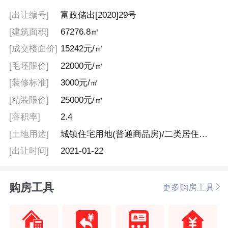
[出让编号]
富政储出[2020]29号
[建筑面积]
67276.8㎡
[成交楼面价]
15242元/㎡
[毛坯限价]
22000元/㎡
[装修标准]
3000元/㎡
[精装限价]
25000元/㎡
[容积率]
2.4
[土地用途]
城镇住宅用地(普通商品房)/二类居住用地(含配套公建)
[出让时间]
2021-01-22
购房工具
更多购房工具