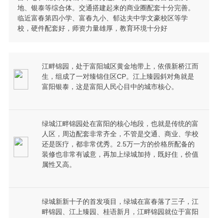
地、银泰等综合体。交通搭建起来的商业圈配套十分完善。
临近富春第四小学、富春九小、郁达夫中学文豪校区等学
校，硬件配套好，师资力量雄厚，教育环境十分好
江畔锦园，处于富阳城区黄金地带上，依偎新桥江而
生，组成了一对臻锦住区CP。江上臻园斜对角就是
富阳银泰，这是富阳人民心目中的城市核心。
绿城江畔锦园处在富阳的核心地段，也就是传统的富
人区，周边配套非常齐全，不管是交通、商业、学校
还是医疗，都非常优秀。2.5万一方的价格所配备的
装修也非常有诚意，再加上绿城加持，既好住，价值
属性又高。
绿城新新十子的首发项目，绿城在富春落了三子，江
畔锦园、江上臻园、桂语新月，江畔锦园就位于富阳