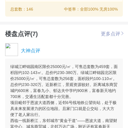
总套数：146
中签率：全部100% 无房100%
楼盘点评(7)
更多点评
大神点评
绿城江畔锦园南区限价25000元/㎡，可售总套数为459套，面
积段约102-143㎡。总价约230-380万。绿城江畔锦园北区限
价25000元/㎡，可售总套数为256套，面积段约100-110㎡。
总价约230-320万。近新桥江，景观资源较好。距离城东商贸
城约600米，富春九小、郁达夫中学约900米，富春新天地约
700米，交通生活配套都十分完善。
项目毗邻于恩波大道西侧，近邻6号线地铁公望街站，处于极
具未来发展潜力的区位地段。且家门口就是公交站，大大方
便了老人家出行。
西临一线新桥江，东邻城市“黄金干道”——恩波大道，南望财
富中心、城东商贸城，北邻万达广场，附近还有富春新天