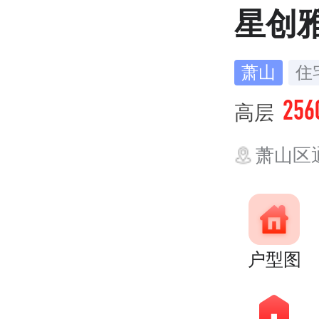
星创
萧山
住
256
高层
萧山区
户型图