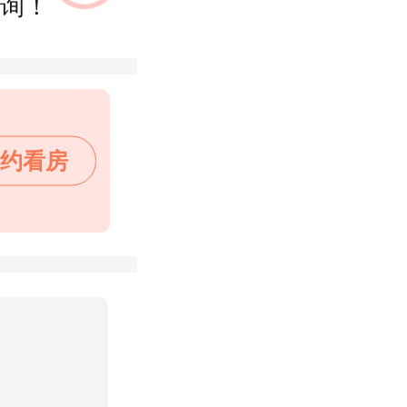
询！
约看房