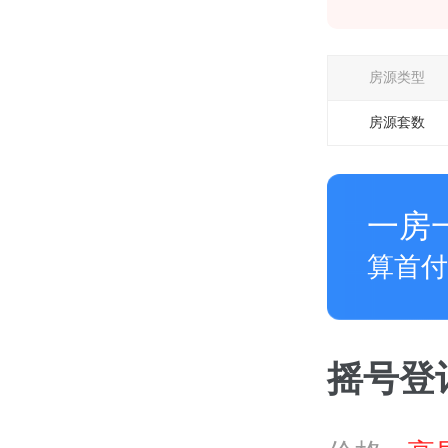
房源类型
房源套数
一房
算首付
摇号登记 