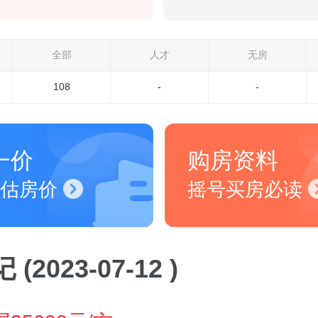
全部
人才
无房
108
-
-
一价
购房资料
估房价
摇号买房必读
(2023-07-12 )