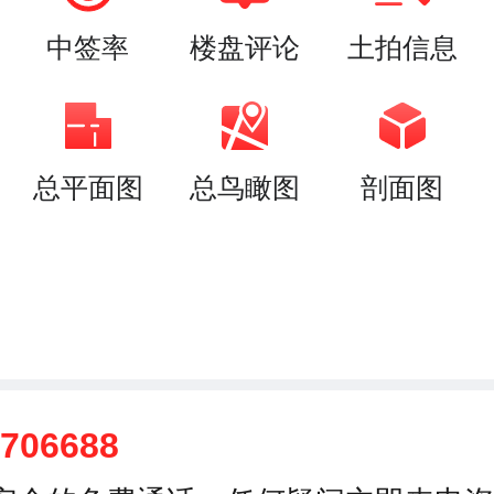
中签率
楼盘评论
土拍信息
总平面图
总鸟瞰图
剖面图
3706688