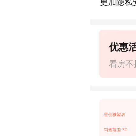
更加隐私
优惠
看房不
星创雅望居
销售范围:7#