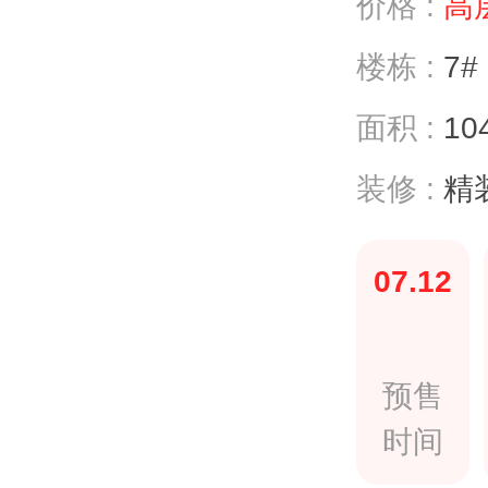
价格 :
高层
楼栋 :
7#
面积 :
10
装修 :
精装
07.12
预售
时间