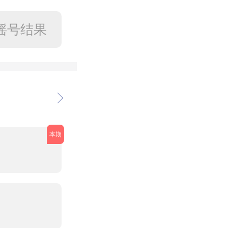
摇号结果
本期