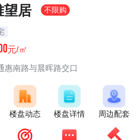
雅望居
不限购
宅
00
元/㎡
通惠南路与晨晖路交口
楼盘动态
楼盘详情
周边配套