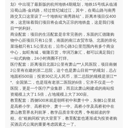
划》中出现了最新版的杭州地铁4期规划，地铁15号线从临浦
沿蜀山路-金鸡路，经过世纪城过江，其中，在蜀山路与南秀
路交叉口这里设了一个地铁站“南秀路站”，距离本项目仅400
米，这意味着我们项目将会成为正宗的地铁盘，这是我们项
目***的利好。
商业配套：项目的生活配套是非常完善的，东面的汇德隆购
物中心距项目只有1公里，南面的南江农贸市场、北面的崇化
菜场都只有1.5公里左右，沿市心路3公里范围内有多个商业
中心，如旺角城，银隆百货，华润万象汇，都可以满足我们
一站式购物，24小时商圈不打烊。
医疗配套：距离项目北面2公里有萧山***人民医院，项目南侧
2公里有在建的浙二总院，这个也是萧山目前***的规划，总占
地面积500亩；投资30亿元人民币，浙二总院的规模是浙江**
*、全国第二，也是现有老浙二医院的6倍，它并不仅是一个
医院，更是一个医疗产业集群，而且比萧山刚建成的南站投
资规模上大了1.5倍，占地规模上大了300亩。
教育配套：西侧500米就是朝晖初中和萧十中，东侧1公里就
是高桥小学、高桥初中、萧十一中。高桥小学及高桥初中在
萧山教育界名列前茅，教学品质非常优秀，争相就读的学
校。在“租购同权”的大背景下，教育配套也逐渐成为投资者购
买酒店式公寓的重要考虑因素之一了。