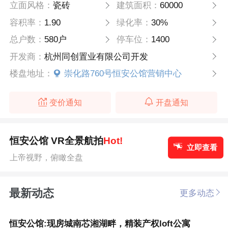
立面风格：
瓷砖
建筑面积：
60000
容积率：
1.90
绿化率：
30%
总户数：
580户
停车位：
1400
开发商：
杭州同创置业有限公司开发
楼盘地址：
崇化路760号恒安公馆营销中心
变价通知
开盘通知
恒安公馆 VR全景航拍
Hot!
立即查看
上帝视野，俯瞰全盘
最新动态
更多动态
恒安公馆:现房城南芯湘湖畔，精装产权loft公寓