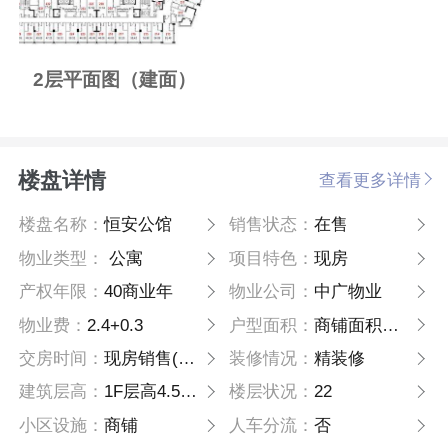
2层平面图（建面）
楼盘详情
查看更多详情
楼盘名称：
恒安公馆
销售状态：
在售
物业类型：
公寓
项目特色：
现房
产权年限：
40商业年
物业公司：
中广物业
物业费：
2.4+0.3
户型面积：
商铺面积：30-200平方; 公寓面积：50-80平方
交房时间：
现房销售(预计2022年2月底交付)
装修情况：
精装修
建筑层高：
1F层高4.5米，2F层高3.6米，3F层高4.2米
楼层状况：
22
小区设施：
商铺
人车分流：
否