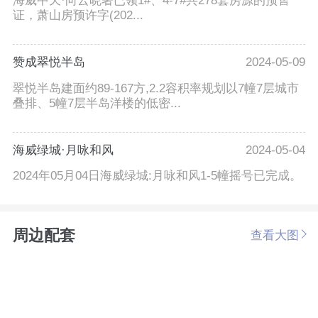
海威中天·向云晓著已领1#、4-7#共278套房源的预售
证，萧山房预许字(202...
赞成翠悦半岛
2024-05-09
翠悦半岛建面约89-167方,2.2容积率规划以7幢7层城市
叠排、5幢7层半岛洋楼的低密...
海威绿城·月咏和风
2024-05-04
2024年05月04日海威绿城:月咏和风1-5幢摇号已完成。
周边配套
查看大图