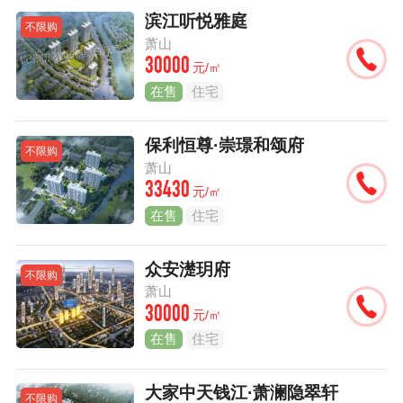
滨江听悦雅庭
不限购
萧山
30000
元/㎡
在售
住宅
保利恒尊·崇璟和颂府
不限购
萧山
33430
元/㎡
在售
住宅
众安濋玥府
不限购
萧山
30000
元/㎡
在售
住宅
大家中天钱江·萧澜隐翠轩
不限购