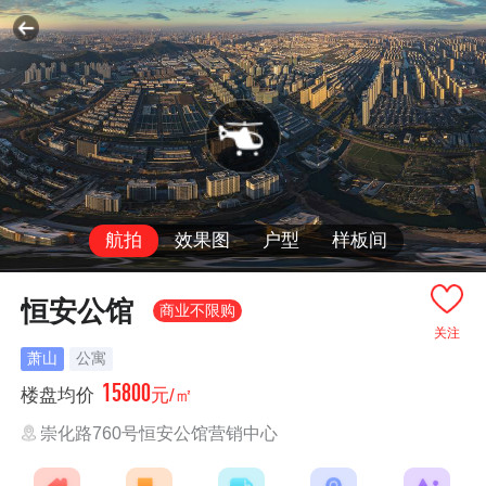
航拍
效果图
户型
样板间
恒安公馆
商业不限购
关注
萧山
公寓
15800
楼盘均价
元/㎡
崇化路760号恒安公馆营销中心