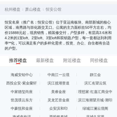
杭州楼盘
萧山楼盘
恒安公馆
恒安名座（推广名：恒安公馆）位于亚运南板块、南部新城的核心
区域，南秀路与崇化路交叉口。公寓的主力面积在50平方左右，均
价15888元起，现房销售，精装修交付，户型多样，有层高3.6米和
4.2米的1室loft、2室loft、3室loft和双钥匙户型，每一套都达到利用
率**化，可以满足客户的多样化需求，投资、办公、自住都有合适
的户型。
推荐楼盘
最新楼盘
附近楼盘
同价楼盘
海威安铂中心
中南江一云境
静江会
西投众安·紫金蘭轩
滨江揽潮誉道
滨汇名望云筑
中家德玺尚座
美睿金座
理想家·红嘉汇商业中
心
世茂璞云东方
灵龙艺音金座
滨江海潮望月城·潮印
中豪悦和金座
众安滨和印
绿城江澜云境阁
海威叁拾浔
西投银泰城
蓝城久宸里