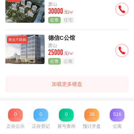
萧山
30000
元/㎡
在售
住宅
德信C公馆
商业不限购
萧山
25000
元/㎡
在售
公寓
加载更多楼盘
0
0
0
36
516
正在公示
正在登记
摇号查询
预计开盘
公寓