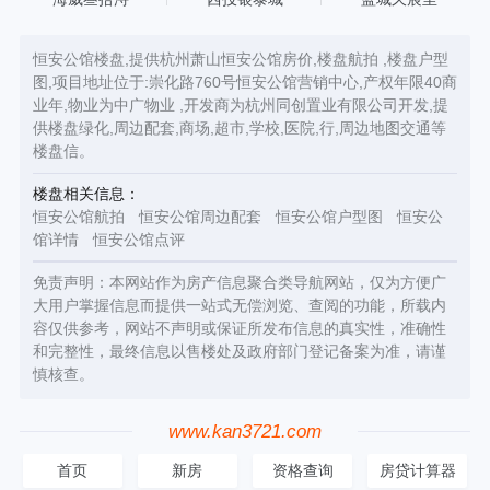
恒安公馆楼盘,提供杭州萧山恒安公馆房价,楼盘航拍 ,楼盘户型
图,项目地址位于:崇化路760号恒安公馆营销中心,产权年限40商
业年,物业为中广物业 ,开发商为杭州同创置业有限公司开发,提
供楼盘绿化,周边配套,商场,超市,学校,医院,行,周边地图交通等
楼盘信。
楼盘相关信息：
恒安公馆航拍
恒安公馆周边配套
恒安公馆户型图
恒安公
馆详情
恒安公馆点评
免责声明：本网站作为房产信息聚合类导航网站，仅为方便广
大用户掌握信息而提供一站式无偿浏览、查阅的功能，所载内
容仅供参考，网站不声明或保证所发布信息的真实性，准确性
和完整性，最终信息以售楼处及政府部门登记备案为准，请谨
慎核查。
www.kan3721.com
首页
新房
资格查询
房贷计算器