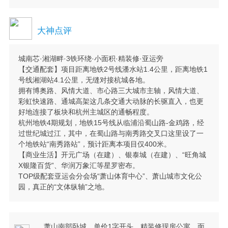
大神点评
城南芯·湘湖畔·3铁环绕·小面积·精装修·亚运旁
【交通配套】项目距离地铁2号线潘水站1.4公里，距离地铁1
号线湘湖站4.1公里，无缝对接杭城各地。
拥有博奥路、风情大道、市心路三大城市主轴，风情大道、
彩虹快速路、通城高架这几条交通大动脉的长驱直入，也更
好地连接了板块和杭州主城区的通畅程度。
杭州地铁4期规划，地铁15号线从临浦沿蜀山路-金鸡路，经
过世纪城过江，其中，在蜀山路与南秀路交叉口这里设了一
个地铁站“南秀路站”，预计距离本项目仅400米。
【商业生活】开元广场（在建）、银泰城（在建）、“旺角城
X银隆百货”、华润万象汇等星罗密布。
TOP级配套亚运会分会场“萧山体育中心”、萧山城市文化公
园，真正的“文体纵轴”之地。
萧山南部卧城，单价1字开头，精装修现房公寓，面