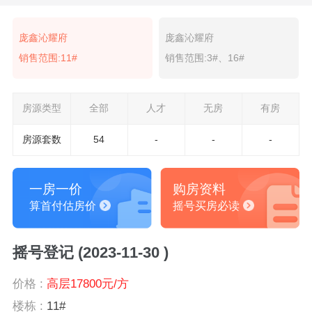
庞鑫沁耀府
庞鑫沁耀府
销售范围:11#
销售范围:3#、16#
房源类型
全部
人才
无房
有房
房源套数
54
-
-
-
一房一价
购房资料
算首付估房价
摇号买房必读
摇号登记 (2023-11-30 )
价格 :
高层17800元/方
楼栋 :
11#