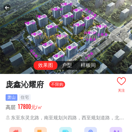
效果图
户型
样板间
庞鑫沁耀府
不限购
关注
萧山
住宅
17800
高层
元/㎡
东至东灵北路，南至规划兴四路，西至规划道路，北至规划道路