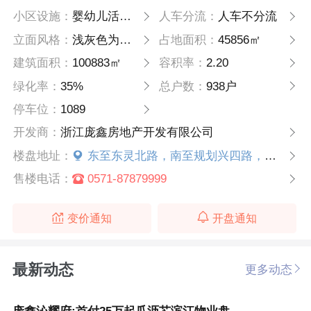
小区设施：
婴幼儿活动场地，室外体育活动场地，室外文化活动场地
人车分流：
人车不分流
立面风格：
浅灰色为主，点缀深灰色系
占地面积：
45856㎡
建筑面积：
100883㎡
容积率：
2.20
绿化率：
35%
总户数：
938户
停车位：
1089
开发商：
浙江庞鑫房地产开发有限公司
楼盘地址：
东至东灵北路，南至规划兴四路，西至规划道路，北至规划道路
售楼电话：
0571-87879999
变价通知
开盘通知
最新动态
更多动态