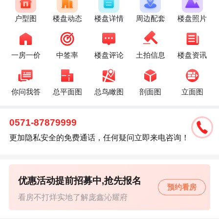
户型图
楼盘动态
楼盘详情
周边配套
楼盘照片
一房一价
中签率
楼盘评论
土拍信息
楼盘资讯
你问我答
总平面图
总鸟瞰图
剖面图
立面图
0571-87879999
更加隐私安全的免费通话，任何疑问立即来电咨询！
优惠活动提前招募中,抢先报名
预约看房
看房不打烊实地了解庞鑫沁耀府