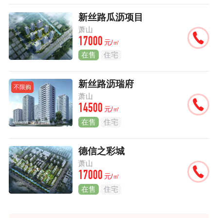
新丝路瓜沥项目
萧山
17000
元/㎡
在售
住宅
新丝路沥瑞府
不限购
萧山
14500
元/㎡
在售
住宅
德信之彩城
萧山
17000
元/㎡
在售
住宅