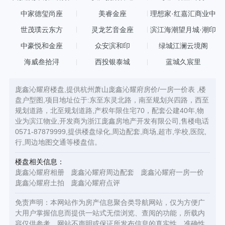
中家德玺尚座
美睿金座
理想家·红嘉汇商业中
心
世茂璞云东方
灵龙艺音金座
滨江海潮望月城·潮印
中豪悦和金座
众安滨和印
绿城江澜云境阁
海威叁拾浔
西投银泰城
蓝城久宸里
庞鑫沁耀府楼盘,提供杭州萧山庞鑫沁耀府房价/一房一价表 ,楼
盘户型图,项目地址位于:东至东灵北路，南至规划兴四路，西至
规划道路，北至规划道路,产权年限住宅70，配套公建40年,物
业为滨江物业,开发商为浙江庞鑫房地产开发有限公司,售楼电话
0571-87879999,提供楼盘绿化,周边配套,商场,超市,学校,医院,
行,周边地图交通等楼盘信。
楼盘相关信息：
庞鑫沁耀府相册
庞鑫沁耀府周边配套
庞鑫沁耀府一房一价
庞鑫沁耀府土拍
庞鑫沁耀府点评
免责声明：本网站作为房产信息聚合类导航网站，仅为方便广
大用户掌握信息而提供一站式无偿浏览、查阅的功能，所载内
容仅供参考，网站不声明或保证所发布信息的真实性，准确性