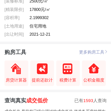
[装修标准]
2500元/㎡
[精装限价]
17800元/㎡
[容积率]
2.1999302
[土地用途]
住宅用地
[出让时间]
2021-12-21
购房工具
更多购房工具
房贷计算器
提前还款计
税费计算
公积金额度
查询真实
成交低价
已有
1593
人查询