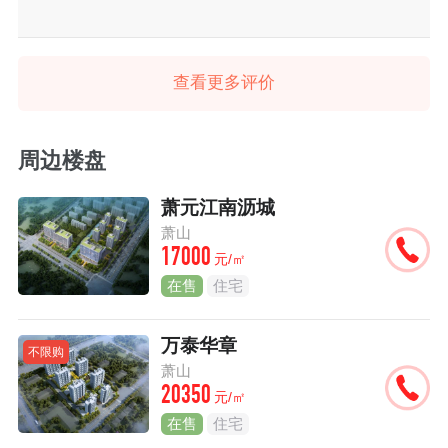
查看更多评价
周边楼盘
萧元江南沥城
萧山
17000
元/㎡
在售
住宅
万泰华章
不限购
萧山
20350
元/㎡
在售
住宅