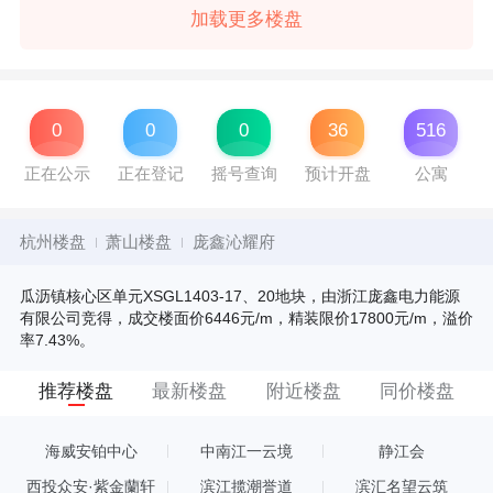
加载更多楼盘
0
0
0
36
516
正在公示
正在登记
摇号查询
预计开盘
公寓
杭州楼盘
萧山楼盘
庞鑫沁耀府
瓜沥镇核心区单元XSGL1403-17、20地块，由浙江庞鑫电力能源
有限公司竞得，成交楼面价6446元/m，精装限价17800元/m，溢价
率7.43%。
推荐楼盘
最新楼盘
附近楼盘
同价楼盘
海威安铂中心
中南江一云境
静江会
西投众安·紫金蘭轩
滨江揽潮誉道
滨汇名望云筑