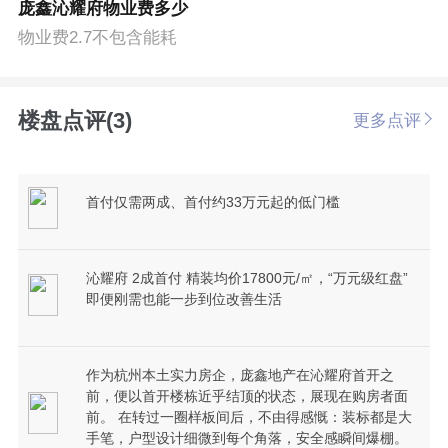
庞鑫沁耀府物业费多少
物业费2.7不包含能耗
楼盘点评(3)
更多点评
首付仅需两成、首付约33万元起的低门槛
沁耀府 2成首付 精装均价17800元/㎡，“万元级红盘”
即便刚需也能一步到位改善生活
作为杭州本土实力房企，庞鑫地产在沁耀府首开之
前，便以首开楼栋近乎结顶的状态，展现在购房者面
前。 在转过一圈样板间后，不由得感慨：装标都是大
手笔，户型设计细微到每个角落，安全感瞬间爆棚。