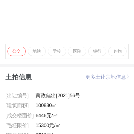
公交
地铁
学校
医院
银行
购物
土拍信息
更多土让宗地信息
[出让编号]
萧政储出[2021]56号
[建筑面积]
100880㎡
[成交楼面价]
6446元/㎡
[毛坯限价]
15300元/㎡