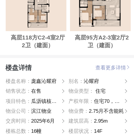
高层118方C2-4室2厅
高层95方A2-3室2厅2
2卫（建面）
卫（建面）
楼盘详情
查看更多详情
楼盘名称：
庞鑫沁耀府
别名：
沁耀府
销售状态：
在售
物业类型：
住宅
项目特色：
瓜沥镇核心区单元地块
产权年限：
住宅70，配套公建40年
物业公司：
滨江物业
物业费：
2.75月不含能耗
交房时间：
2025年6月
建筑层高：
2.95m
楼栋总数：
16幢
楼层状况：
14F