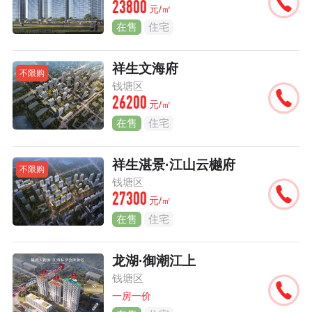
23800
元/㎡
在售
住宅
祥生文海府
不限购
钱塘区
26200
元/㎡
在售
住宅
祥生湛景·江山云樾府
不限购
钱塘区
27300
元/㎡
在售
住宅
龙湖·御潮江上
钱塘区
一房一价