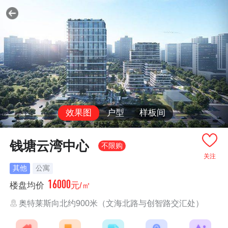
效果图
户型
样板间
钱塘云湾中心
不限购
关注
其他
公寓
16000
楼盘均价
元/㎡
奥特莱斯向北约900米（文海北路与创智路交汇处）