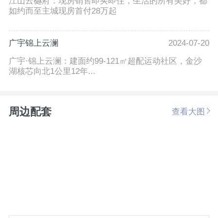
江山云樾府：现房销售即买即住，生活的所有美好，都
如约而至主城现房首付28万起
广宇锦上云澜
2024-07-20
广宇·锦上云澜：建面约99-121㎡超配运动社区，金沙
湖核芯向北1公里12年...
周边配套
查看大图