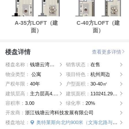
A-35方LOFT（建
C-40方LOFT（建
面）
面）
楼盘详情
查看更多详情
楼盘名称：
钱塘云湾中心
销售状态：
在售
物业类型：
公寓
项目特色：
杭州周边
产权年限：
40年
户型面积：
30-40㎡
建筑层高：
主力层高4.79米（少部分4.5米）
建筑面积：
110241.29平方米
容积率：
3.00
绿化率：
20%
开发商：
浙江钱塘云湾科技发展有限公司
楼盘地址：
奥特莱斯向北约900米（文海北路与创智路交汇处）