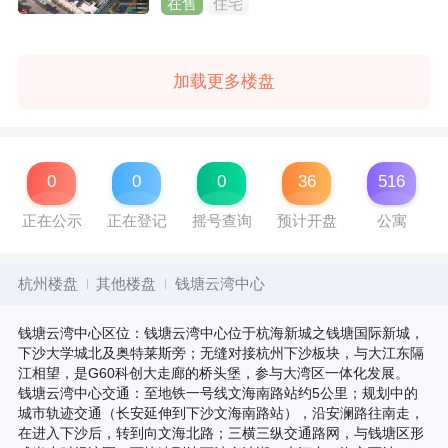
在售
住宅
加载更多楼盘
0
0
0
36
516
正在公示
正在登记
摇号查询
预计开盘
公寓
杭州楼盘
其他楼盘
钱塘云湾中心
钱塘云湾中心区位：钱塘云湾中心位于杭海新城之钱塘国际新城，
下沙大学城北及奥特莱斯旁；无缝对接杭州下沙板块，与大江东隔
江相望，是G60科创大走廊的桥头堡，参与大湾区一体化发展。
钱塘云湾中心交通：至地铁一号线文海南路站约5公里；规划中的
城市轨迹交通（长安延伸到下沙文海南路站），沿安澜路往南走，
在进入下沙后，转到向文海北路；三横三纵交通路网，与钱塘区形