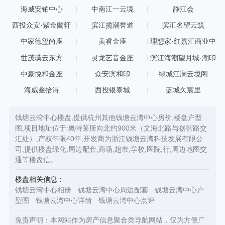
海威安铂中心
中南江一云境
静江会
西投众安·紫金蘭轩
滨江揽潮誉道
滨汇名望云筑
中家德玺尚座
美睿金座
理想家·红嘉汇商业中
心
世茂璞云东方
灵龙艺音金座
滨江海潮望月城·潮印
中豪悦和金座
众安滨和印
绿城江澜云境阁
海威叁拾浔
西投银泰城
蓝城久宸里
钱塘云湾中心楼盘,提供杭州其他钱塘云湾中心房价,楼盘户型
图,项目地址位于:奥特莱斯向北约900米（文海北路与创智路交
汇处）,产权年限40年,开发商为浙江钱塘云湾科技发展有限公
司,提供楼盘绿化,周边配套,商场,超市,学校,医院,行,周边地图交
通等楼盘信。
楼盘相关信息：
钱塘云湾中心相册
钱塘云湾中心周边配套
钱塘云湾中心户
型图
钱塘云湾中心详情
钱塘云湾中心点评
免责声明：本网站作为房产信息聚合类导航网站，仅为方便广