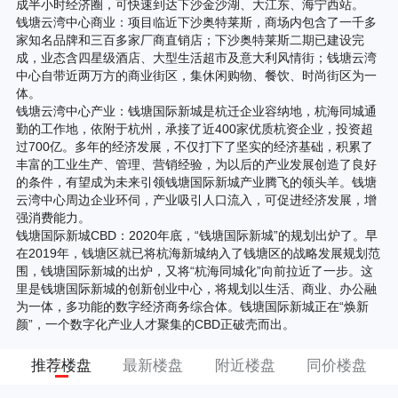
成半小时经济圈，可快速到达下沙金沙湖、大江东、海宁西站。
钱塘云湾中心商业：项目临近下沙奥特莱斯，商场内包含了一千多
家知名品牌和三百多家厂商直销店；下沙奥特莱斯二期已建设完
成，业态含四星级酒店、大型生活超市及意大利风情街；钱塘云湾
中心自带近两万方的商业街区，集休闲购物、餐饮、时尚街区为一
体。
钱塘云湾中心产业：钱塘国际新城是杭迁企业容纳地，杭海同城通
勤的工作地，依附于杭州，承接了近400家优质杭资企业，投资超
过700亿。多年的经济发展，不仅打下了坚实的经济基础，积累了
丰富的工业生产、管理、营销经验，为以后的产业发展创造了良好
的条件，有望成为未来引领钱塘国际新城产业腾飞的领头羊。钱塘
云湾中心周边企业环伺，产业吸引人口流入，可促进经济发展，增
强消费能力。
钱塘国际新城CBD：2020年底，“钱塘国际新城”的规划出炉了。早
在2019年，钱塘区就已将杭海新城纳入了钱塘区的战略发展规划范
围，钱塘国际新城的出炉，又将“杭海同城化”向前拉近了一步。这
里是钱塘国际新城的创新创业中心，将规划以生活、商业、办公融
为一体，多功能的数字经济商务综合体。钱塘国际新城正在“焕新
颜”，一个数字化产业人才聚集的CBD正破壳而出。
推荐楼盘
最新楼盘
附近楼盘
同价楼盘