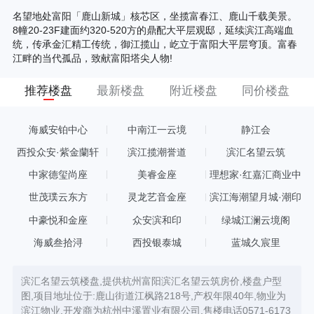
名望地处富阳「鹿山新城」核芯区，坐揽富春江、鹿山千载美景。
8幢20-23F建面约320-520方的鼎配大平层观邸，延续滨江高端血
统，传承金汇精工传统，御江揽山，屹立于富阳大平层穹顶。富春
江畔的当代孤品，致献富阳塔尖人物!
推荐楼盘
最新楼盘
附近楼盘
同价楼盘
海威安铂中心
中南江一云境
静江会
西投众安·紫金蘭轩
滨江揽潮誉道
滨汇名望云筑
中家德玺尚座
美睿金座
理想家·红嘉汇商业中
心
世茂璞云东方
灵龙艺音金座
滨江海潮望月城·潮印
中豪悦和金座
众安滨和印
绿城江澜云境阁
海威叁拾浔
西投银泰城
蓝城久宸里
滨汇名望云筑楼盘,提供杭州富阳滨汇名望云筑房价,楼盘户型
图,项目地址位于:鹿山街道江枫路218号,产权年限40年,物业为
滨江物业,开发商为杭州中溪置业有限公司,售楼电话0571-6173