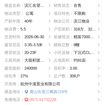
楼盘名称：
滨汇名望云筑
销售状态：
在售
物业类型：
公寓
项目特色：
不限购
产权年限：
40年
物业公司：
滨江物业
物业费：
5.5
户型面积：
316方、320方、380方、520方
交房时间：
2026-06-30
装修情况：
精装7000元/方
建筑层高：
3.35-3.5米
楼栋总数：
8幢
楼层状况：
20-23F
小区设施：
下沉式CLUB会所、恒温泳池、健身房、约3000方三星级市场
立面风格：
大面积玻璃幕墙搭配金属铝板
占地面积：
约81亩
建筑面积：
240000
容积率：
3.00
绿化率：
27%
总户数：
306户
开发商：
杭州中溪置业有限公司
楼盘地址：
鹿山街道江枫路218号
售楼电话：
0571-61732228