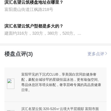
滨汇名望云筑楼盘地址在哪里？
富阳鹿山街道江枫路218号
滨汇名望云筑户型都是多大的？
建面约316方，320方，380方，520方。...
楼盘点评(3)
更多点评
富阳罕见的下沉式CLUB，享美国白宫同款健身奢
配，豪配全城珍罕的星级恒温泳池，更有瑜伽空间、
尊品休息区等塔尖标配，奢享层峰专属的高品质健康
日常。
滨汇名望云筑:320-520㎡云境大平层观邸 富阳市面