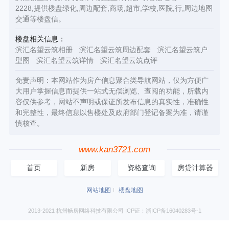
2228,提供楼盘绿化,周边配套,商场,超市,学校,医院,行,周边地图
交通等楼盘信。
楼盘相关信息：
滨汇名望云筑相册
滨汇名望云筑周边配套
滨汇名望云筑户
型图
滨汇名望云筑详情
滨汇名望云筑点评
免责声明：本网站作为房产信息聚合类导航网站，仅为方便广
大用户掌握信息而提供一站式无偿浏览、查阅的功能，所载内
容仅供参考，网站不声明或保证所发布信息的真实性，准确性
和完整性，最终信息以售楼处及政府部门登记备案为准，请谨
慎核查。
www.kan3721.com
首页
新房
资格查询
房贷计算器
网站地图
楼盘地图
2013-2021 杭州畅房网络科技有限公司 ICP证：浙ICP备16040283号-1