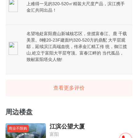
上难得一见的320-520㎡精装大尺度产品，滨江携手
金汇共同出品！
名望地处富阳鹿山新城核芯区，坐揽富春江、鹿 千载
美景。8幢20-23F建面约320-520方的鼎配 大平层观
邸，延续滨江高端血统，传承金汇精工传 统，御江揽
山,屹立于富阳大平层穹顶。富春江畔的 当代孤品，
致献富阳塔尖人物!
查看更多评价
周边楼盘
江滨公望大厦
商业不限购
富阳