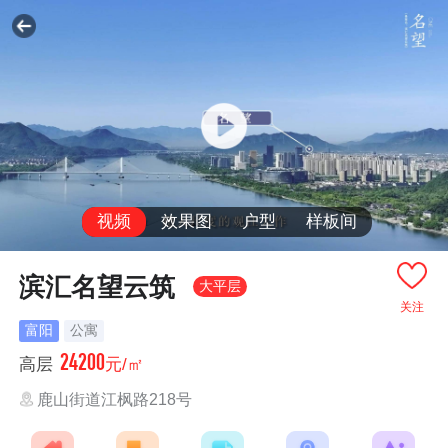
视频
效果图
户型
样板间
滨汇名望云筑
大平层
关注
富阳
公寓
24200
高层
元/㎡
鹿山街道江枫路218号