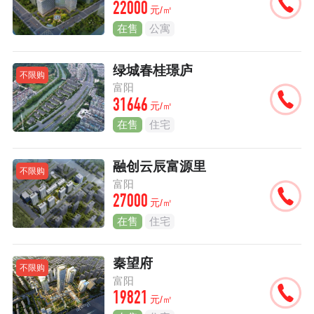
22000
元/㎡
在售
公寓
绿城春桂璟庐
不限购
富阳
31646
元/㎡
在售
住宅
融创云辰富源里
不限购
富阳
27000
元/㎡
在售
住宅
秦望府
不限购
富阳
19821
元/㎡