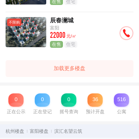
在售
住宅
辰春澜城
不限购
富阳
22000
元/㎡
在售
住宅
加载更多楼盘
0
0
0
36
516
正在公示
正在登记
摇号查询
预计开盘
公寓
杭州楼盘
富阳楼盘
滨汇名望云筑