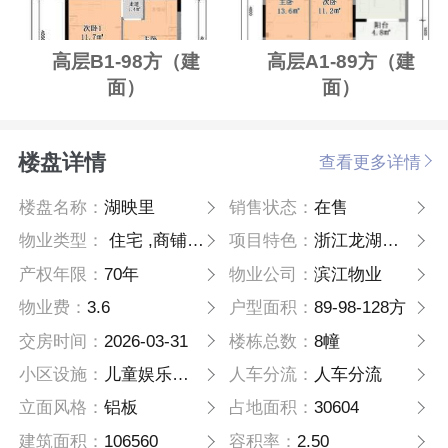
高层B1-98方（建
高层A1-89方（建
面）
面）
楼盘详情
查看更多详情
楼盘名称：
湖映里
销售状态：
在售
物业类型：
住宅 ,商铺 ,高层
项目特色：
浙江龙湖江东天街
产权年限：
70年
物业公司：
滨江物业
物业费：
3.6
户型面积：
89-98-128方
交房时间：
2026-03-31
楼栋总数：
8幢
小区设施：
儿童娱乐场所、风雨连廊、350米健身跑 道、650方水景
人车分流：
人车分流
立面风格：
铝板
占地面积：
30604
建筑面积：
106560
容积率：
2.50