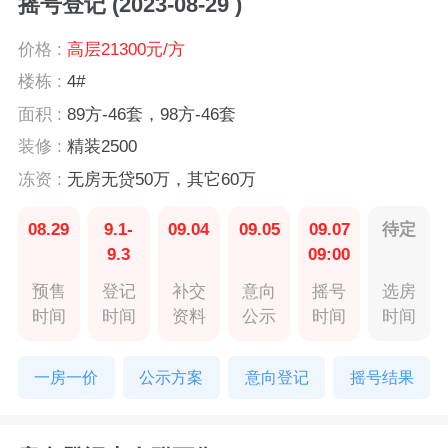
摇号登记 (2023-08-29 )
价格 :
高层21300元/方
楼栋 :
4#
面积 :
89方-46套，98方-46套
装修 :
精装2500
冻资 :
无房无贷50万，其它60万
08.29
9.1-
09.04
09.05
09.07
待定
9.3
09:00
预售
登记
补交
意向
摇号
选房
时间
时间
资料
公示
时间
时间
一房一价
公示方案
意向登记
摇号结果