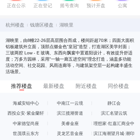
正在公示
正在登记
摇号查询
预计开盘
公寓
杭州楼盘
钱塘区楼盘
湖映里
湖映里，由8幢22-26层高层围合而成，楼间距超70米；四面大面积
铝板建筑外立面，顶部点缀金色"皇冠"造型，打造湖区美学封面；
三玻两腔 Low - E 玻璃、东西向飘窗中置遮阳设计，有效提升舒适
度；万多方园林，采用"一轴一廊五进空间"理念打造，涵盖多功能
活动空间、社交花园、风雨连廊等，与建筑架空层一起构建丰盛生
活场景。
推荐楼盘
最新楼盘
附近楼盘
同价楼盘
海威安铂中心
中南江一云境
静江会
西投众安·紫金蘭轩
滨江揽潮誉道
滨汇名望云筑
中家德玺尚座
美睿金座
理想家·红嘉汇商业中
心
世茂璞云东方
灵龙艺音金座
滨江海潮望月城·潮印