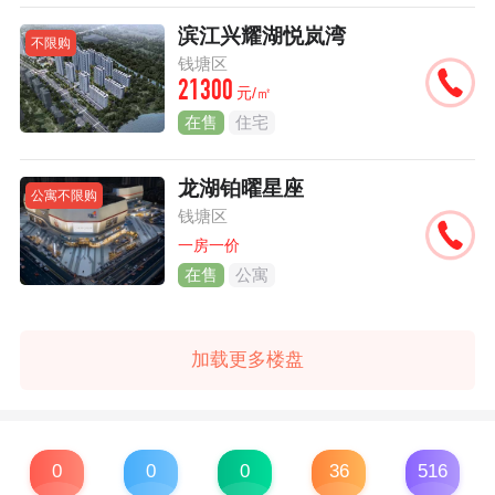
滨江兴耀湖悦岚湾
不限购
钱塘区
21300
元/㎡
在售
住宅
龙湖铂曜星座
公寓不限购
钱塘区
一房一价
在售
公寓
加载更多楼盘
0
0
0
36
516