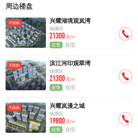
周边楼盘
兴耀湖境观岚湾
不限购
钱塘区
21300
元/㎡
在售
住宅
滨江河印观翠湾
不限购
钱塘区
21300
元/㎡
在售
住宅
兴耀岚漫之城
不限购
钱塘区
19800
元/㎡
在售
住宅