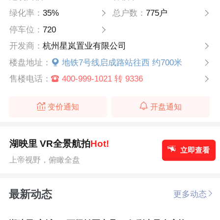
绿化率：
35%
总户数：
775户
停车位：
720
开发商：
杭州星岚置业有限公司
楼盘地址：
地铁7号线启成路站往西 约700米
售楼电话：
400-999-1021 转 9336
变价通知
开盘通知
湖映里 VR全景航拍
Hot!
立即查看
上帝视野，俯瞰全盘
最新动态
更多动态