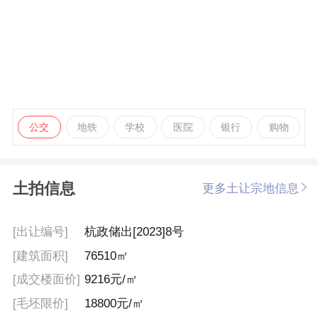
公交
地铁
学校
医院
银行
购物
土拍信息
更多土让宗地信息
[出让编号]
杭政储出[2023]8号
[建筑面积]
76510㎡
[成交楼面价]
9216元/㎡
[毛坯限价]
18800元/㎡