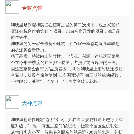
专家点评
湖映里是兴耀和滨江在江海之城的第二次携手，也是兴耀和
滨江在杭合作的第14个项目。此前合作开发的项目，都是品
质优等生。
湖映里的另一家合作房企建杭，和兴耀一样都是近几年崛起
的杭派房企新势力。
精于品质、持续向上的共性，让滨江、兴耀、建杭这三家房
企在今年***季度的销售排行榜里，占据了前五席里的三席。
因这三家房企自带的“品质基因”，明知湖映里上市时适逢板块
空窗期，却没有简单复制“江海国际湖区”前三期的成功经验，
一拍即合，继续“自己卷自己”，再度突破天花板。
大神点评
湖映里创造性地将“森系”引入，并在园区景观打造上进行了深
度升级，“一轴一廊五进空间”的理念，让整个园区生机勃勃。
从大门步入小区，首先映入眼帘的就是近700方的水景，包括