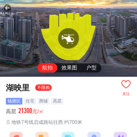
航拍
效果图
户型
湖映里
不限购
关注
钱塘区
住宅
商铺
高层
21300
高层
元/㎡
地铁7号线启成路站往西 约700米