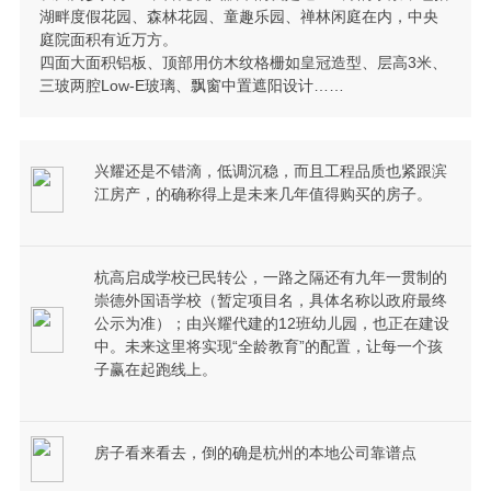
湖畔度假花园、森林花园、童趣乐园、禅林闲庭在内，中央
庭院面积有近万方。
四面大面积铝板、顶部用仿木纹格栅如皇冠造型、层高3米、
三玻两腔Low-E玻璃、飘窗中置遮阳设计……
兴耀还是不错滴，低调沉稳，而且工程品质也紧跟滨
江房产，的确称得上是未来几年值得购买的房子。
杭高启成学校已民转公，一路之隔还有九年一贯制的
崇德外国语学校（暂定项目名，具体名称以政府最终
公示为准）；由兴耀代建的12班幼儿园，也正在建设
中。未来这里将实现“全龄教育”的配置，让每一个孩
子赢在起跑线上。
房子看来看去，倒的确是杭州的本地公司靠谱点