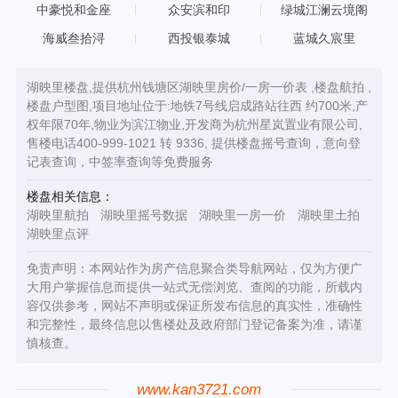
中豪悦和金座
众安滨和印
绿城江澜云境阁
海威叁拾浔
西投银泰城
蓝城久宸里
湖映里楼盘,提供杭州钱塘区湖映里房价/一房一价表 ,楼盘航拍 ,
楼盘户型图,项目地址位于:地铁7号线启成路站往西 约700米,产
权年限70年,物业为滨江物业,开发商为杭州星岚置业有限公司,
售楼电话400-999-1021 转 9336, 提供楼盘摇号查询，意向登
记表查询，中签率查询等免费服务
楼盘相关信息：
湖映里航拍
湖映里摇号数据
湖映里一房一价
湖映里土拍
湖映里点评
免责声明：本网站作为房产信息聚合类导航网站，仅为方便广
大用户掌握信息而提供一站式无偿浏览、查阅的功能，所载内
容仅供参考，网站不声明或保证所发布信息的真实性，准确性
和完整性，最终信息以售楼处及政府部门登记备案为准，请谨
慎核查。
www.kan3721.com