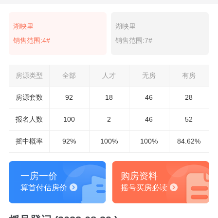
湖映里
湖映里
销售范围:4#
销售范围:7#
房源类型
全部
人才
无房
有房
房源套数
92
18
46
28
报名
人数
100
2
46
52
摇中概率
92%
100%
100%
84.62%
一房一价
购房资料
算首付估房价
摇号买房必读