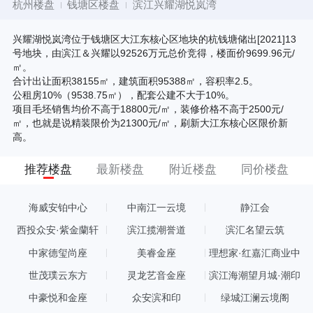
杭州楼盘
钱塘区楼盘
滨江兴耀湖悦岚湾
兴耀湖悦岚湾位于钱塘区大江东核心区地块的杭钱塘储出[2021]13
号地块，由滨江＆兴耀以92526万元总价竞得，楼面价9699.96元/
㎡。
合计出让面积38155㎡，建筑面积95388㎡，容积率2.5。
公租房10%（9538.75㎡），配套公建不大于10%。
项目毛坯销售均价不高于18800元/㎡，装修价格不高于2500元/
㎡，也就是说精装限价为21300元/㎡，刷新大江东核心区限价新
高。
推荐楼盘
最新楼盘
附近楼盘
同价楼盘
海威安铂中心
中南江一云境
静江会
西投众安·紫金蘭轩
滨江揽潮誉道
滨汇名望云筑
中家德玺尚座
美睿金座
理想家·红嘉汇商业中
心
世茂璞云东方
灵龙艺音金座
滨江海潮望月城·潮印
中豪悦和金座
众安滨和印
绿城江澜云境阁