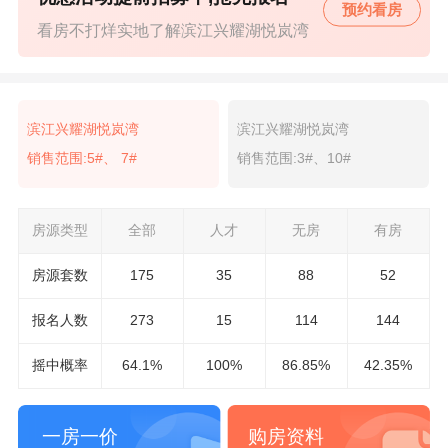
预约看房
看房不打烊实地了解滨江兴耀湖悦岚湾
滨江兴耀湖悦岚湾
滨江兴耀湖悦岚湾
销售范围:5#、 7#
销售范围:3#、10#
房源类型
全部
人才
无房
有房
房源套数
175
35
88
52
报名
人数
273
15
114
144
摇中概率
64.1%
100%
86.85%
42.35%
一房一价
购房资料