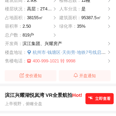
建筑层高：
2.9米
楼栋总数：
12幢
楼层状况：
高层：2T4、小高层：1T2 楼层：11-27F
人车分流：
是
占地面积：
38155㎡
建筑面积：
95387.5㎡
容积率：
2.50
绿化率：
35%
总户数：
819户
开发商：
滨江集团、兴耀房产
楼盘地址：
杭州市·钱塘区·天街旁·地铁7号线启成路站往西约800米
售楼电话：
400-999-1021 转 9998
变价通知
开盘通知
滨江兴耀湖悦岚湾 VR全景航拍
Hot!
立即查看
上帝视野，俯瞰全盘