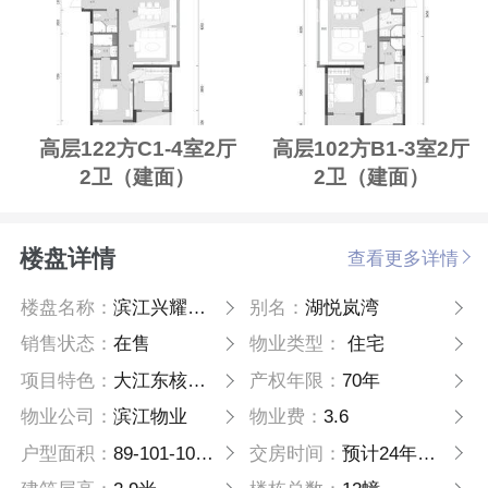
高层122方C1-4室2厅
高层102方B1-3室2厅
2卫（建面）
2卫（建面）
楼盘详情
查看更多详情
楼盘名称：
滨江兴耀湖悦岚湾
别名：
湖悦岚湾
销售状态：
在售
物业类型：
住宅
项目特色：
大江东核心区
产权年限：
70年
物业公司：
滨江物业
物业费：
3.6
户型面积：
89-101-102-122-135
交房时间：
预计24年年底