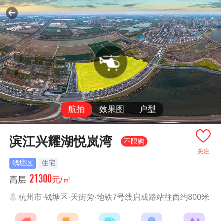
航拍
效果图
户型
滨江兴耀湖悦岚湾
不限购
关注
钱塘区
住宅
21300
高层
元/㎡
杭州市·钱塘区·天街旁·地铁7号线启成路站往西约800米