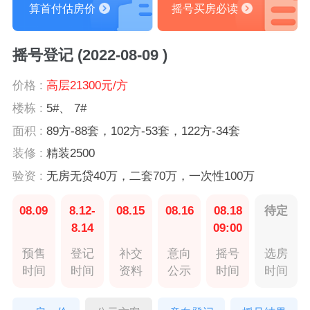
算首付估房价
摇号买房必读
摇号登记 (2022-08-09 )
价格 :
高层21300元/方
楼栋 :
5#、 7#
面积 :
89方-88套，102方-53套，122方-34套
装修 :
精装2500
验资 :
无房无贷40万，二套70万，一次性100万
08.09
8.12-
08.15
08.16
08.18
待定
8.14
09:00
预售
登记
补交
意向
摇号
选房
时间
时间
资料
公示
时间
时间