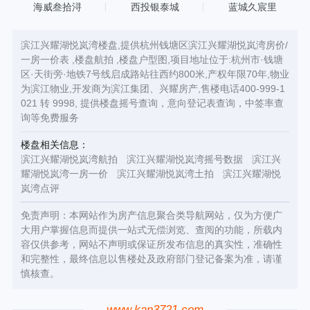
海威叁拾浔
西投银泰城
蓝城久宸里
滨江兴耀湖悦岚湾楼盘,提供杭州钱塘区滨江兴耀湖悦岚湾房价/
一房一价表 ,楼盘航拍 ,楼盘户型图,项目地址位于:杭州市·钱塘
区·天街旁·地铁7号线启成路站往西约800米,产权年限70年,物业
为滨江物业,开发商为滨江集团、兴耀房产,售楼电话400-999-1
021 转 9998, 提供楼盘摇号查询，意向登记表查询，中签率查
询等免费服务
楼盘相关信息：
滨江兴耀湖悦岚湾航拍
滨江兴耀湖悦岚湾摇号数据
滨江兴
耀湖悦岚湾一房一价
滨江兴耀湖悦岚湾土拍
滨江兴耀湖悦
岚湾点评
免责声明：本网站作为房产信息聚合类导航网站，仅为方便广
大用户掌握信息而提供一站式无偿浏览、查阅的功能，所载内
容仅供参考，网站不声明或保证所发布信息的真实性，准确性
和完整性，最终信息以售楼处及政府部门登记备案为准，请谨
慎核查。
www.kan3721.com