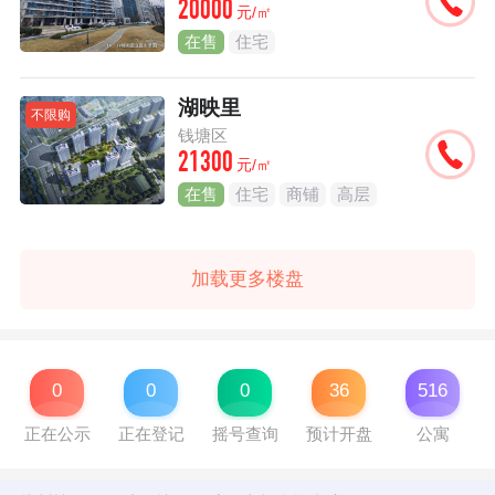
20000
元/㎡
在售
住宅
湖映里
不限购
钱塘区
21300
元/㎡
在售
住宅
商铺
高层
加载更多楼盘
0
0
0
36
516
正在公示
正在登记
摇号查询
预计开盘
公寓