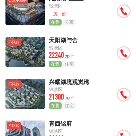
公寓不限购
钱塘区
一房一价
在售
公寓
天阳湖与舍
不限购
钱塘区
22240
元/㎡
在售
住宅
兴耀湖境观岚湾
不限购
钱塘区
21300
元/㎡
在售
住宅
青西铭府
不限购
钱塘区