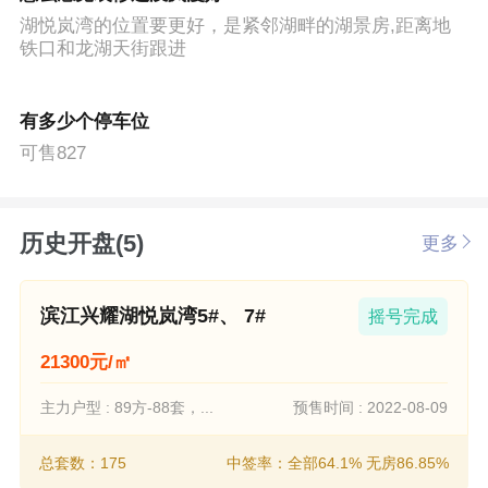
湖悦岚湾的位置要更好，是紧邻湖畔的湖景房,距离地
铁口和龙湖天街跟进
有多少个停车位
可售827
历史开盘(5)
更多
滨江兴耀湖悦岚湾5#、 7#
摇号完成
21300元/㎡
主力户型 : 89方-88套，...
预售时间 : 2022-08-09
总套数：175
中签率：全部64.1% 无房86.85%