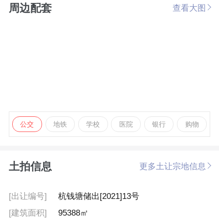
周边配套
查看大图
公交
地铁
学校
医院
银行
购物
土拍信息
更多土让宗地信息
[出让编号]
杭钱塘储出[2021]13号
[建筑面积]
95388㎡