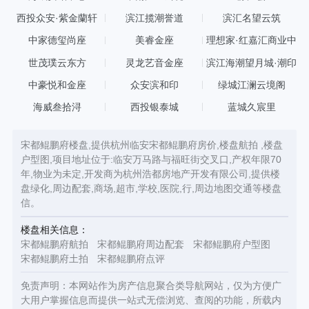
西投众安·紫金蘭轩
滨江揽潮誉道
滨汇名望云筑
中家德玺尚座
美睿金座
理想家·红嘉汇商业中
心
世茂璞云东方
灵龙艺音金座
滨江海潮望月城·潮印
中豪悦和金座
众安滨和印
绿城江澜云境阁
海威叁拾浔
西投银泰城
蓝城久宸里
宋都鲲鹏府楼盘,提供杭州临安宋都鲲鹏府房价,楼盘航拍 ,楼盘
户型图,项目地址位于:临安万马路与福旺街交叉口,产权年限70
年,物业为未定,开发商为杭州浩都房地产开发有限公司,提供楼
盘绿化,周边配套,商场,超市,学校,医院,行,周边地图交通等楼盘
信。
楼盘相关信息：
宋都鲲鹏府航拍
宋都鲲鹏府周边配套
宋都鲲鹏府户型图
宋都鲲鹏府土拍
宋都鲲鹏府点评
免责声明：本网站作为房产信息聚合类导航网站，仅为方便广
大用户掌握信息而提供一站式无偿浏览、查阅的功能，所载内