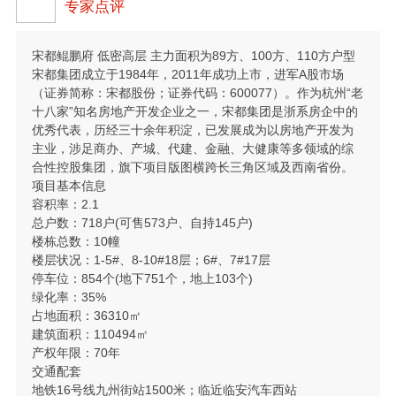
专家点评
宋都鲲鹏府 低密高层 主力面积为89方、100方、110方户型
宋都集团成立于1984年，2011年成功上市，进军A股市场
（证券简称：宋都股份；证券代码：600077）。作为杭州“老
十八家”知名房地产开发企业之一，宋都集团是浙系房企中的
优秀代表，历经三十余年积淀，已发展成为以房地产开发为
主业，涉足商办、产城、代建、金融、大健康等多领域的综
合性控股集团，旗下项目版图横跨长三角区域及西南省份。
项目基本信息
容积率：2.1
总户数：718户(可售573户、自持145户)
楼栋总数：10幢
楼层状况：1-5#、8-10#18层；6#、7#17层
停车位：854个(地下751个，地上103个)
绿化率：35%
占地面积：36310㎡
建筑面积：110494㎡
产权年限：70年
交通配套
地铁16号线九州街站1500米；临近临安汽车西站