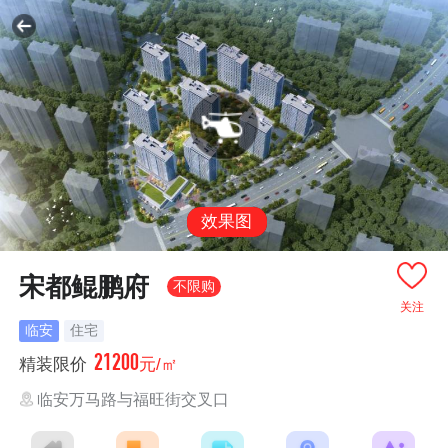
效果图
宋都鲲鹏府
不限购
关注
临安
住宅
21200
精装限价
元/㎡
临安万马路与福旺街交叉口