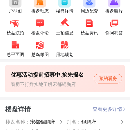
户型图
楼盘动态
楼盘详情
周边配套
楼盘照片
楼盘航拍
楼盘评论
土拍信息
楼盘资讯
你问我答
总平面图
总鸟瞰图
用地规划
优惠活动提前招募中,抢先报名
预约看房
看房不打烊实地了解宋都鲲鹏府
楼盘详情
查看更多详情
楼盘名称：
宋都鲲鹏府
别名：
鲲鹏府