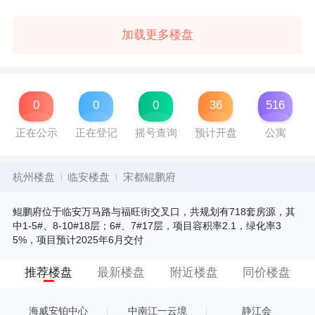
加载更多楼盘
0
0
0
36
516
正在公示
正在登记
摇号查询
预计开盘
公寓
杭州楼盘
临安楼盘
宋都鲲鹏府
鲲鹏府位于临安万马路与福旺街交叉口，共规划有718套房源，其
中1-5#、8-10#18层；6#、7#17层，项目容积率2.1，绿化率3
5%，项目预计2025年6月交付
推荐楼盘
最新楼盘
附近楼盘
同价楼盘
海威安铂中心
中南江一云境
静江会