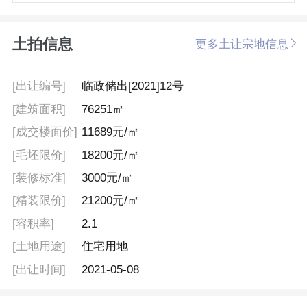
土拍信息
更多土让宗地信息
[出让编号]
临政储出[2021]12号
[建筑面积]
76251㎡
[成交楼面价]
11689元/㎡
[毛坯限价]
18200元/㎡
[装修标准]
3000元/㎡
[精装限价]
21200元/㎡
[容积率]
2.1
[土地用途]
住宅用地
[出让时间]
2021-05-08