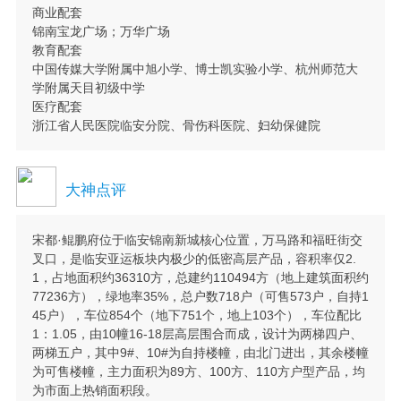
商业配套
锦南宝龙广场；万华广场
教育配套
中国传媒大学附属中旭小学、博士凯实验小学、杭州师范大
学附属天目初级中学
医疗配套
浙江省人民医院临安分院、骨伤科医院、妇幼保健院
大神点评
宋都·鲲鹏府位于临安锦南新城核心位置，万马路和福旺街交
叉口，是临安亚运板块内极少的低密高层产品，容积率仅2.
1，占地面积约36310方，总建约110494方（地上建筑面积约
77236方），绿地率35%，总户数718户（可售573户，自持1
45户），车位854个（地下751个，地上103个），车位配比
1：1.05，由10幢16-18层高层围合而成，设计为两梯四户、
两梯五户，其中9#、10#为自持楼幢，由北门进出，其余楼幢
为可售楼幢，主力面积为89方、100方、110方户型产品，均
为市面上热销面积段。