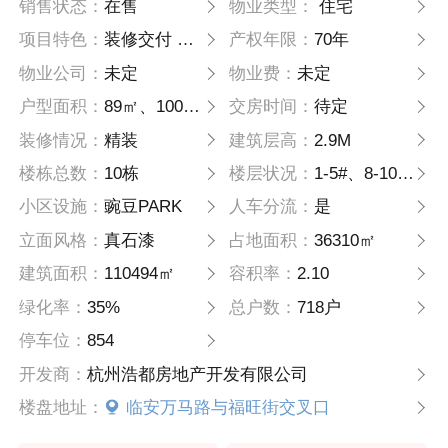
销售状态：
在售
物业类型：
住宅
项目特色：
装修交付 品牌开发商
产权年限：
70年
物业公司：
未定
物业费：
未定
户型面积：
89㎡、100㎡、110㎡
交房时间：
待定
装修情况：
精装
建筑层高：
2.9M
楼栋总数：
10栋
楼层状况：
1-5#、8-10#18层；6#、7#17层
小区设施：
豌豆PARK
人车分流：
是
立面风格：
真石漆
占地面积：
36310㎡
建筑面积：
110494㎡
容积率：
2.10
绿化率：
35%
总户数：
718户
停车位：
854
开发商：
杭州浩都房地产开发有限公司
楼盘地址：
临安万马路与福旺街交叉口