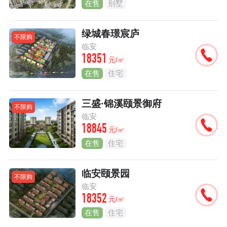
在售
别墅
绿城春璟宸庐
不限购
临安
18351
元/㎡
在售
住宅
三盛·锦溪颐景御府
不限购
临安
18845
元/㎡
在售
住宅
临安颐景园
不限购
临安
18352
元/㎡
在售
住宅