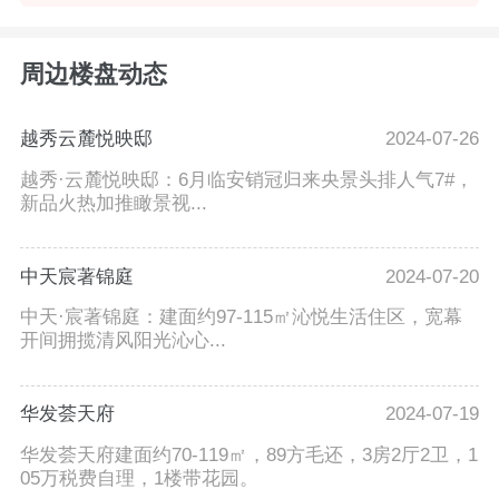
周边楼盘动态
越秀云麓悦映邸
2024-07-26
越秀·云麓悦映邸：6月临安销冠归来央景头排人气7#，
新品火热加推瞰景视...
中天宸著锦庭
2024-07-20
中天·宸著锦庭：建面约97-115㎡沁悦生活住区，宽幕
开间拥揽清风阳光沁心...
华发荟天府
2024-07-19
华发荟天府建面约70-119㎡，89方毛还，3房2厅2卫，1
05万税费自理，1楼带花园。