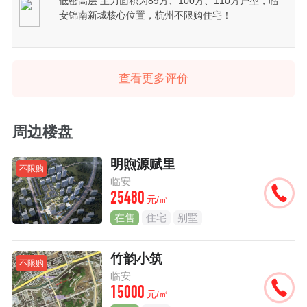
低密高层 主力面积为89方、100方、110方户型，临
安锦南新城核心位置，杭州不限购住宅！
查看更多评价
周边楼盘
明煦源赋里
不限购
临安
25480
元/㎡
在售
住宅
别墅
竹韵小筑
不限购
临安
15000
元/㎡