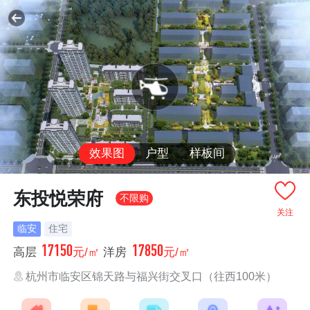
效果图
户型
样板间
东投悦荣府
不限购
关注
临安
住宅
17150
17850
高层
元/㎡
洋房
元/㎡
杭州市临安区锦天路与福兴街交叉口（往西100米）