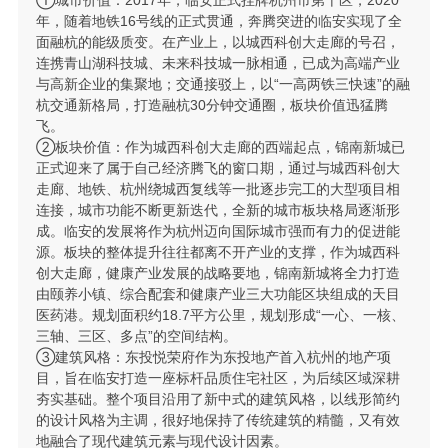
①城市价值：2017年，临安正式挂牌杭州市第十区，2020
年，随着地铁16号线的正式贯通，奔腾突进的临安实现了全
面融杭的能级质变。在产业上，以城西科创大走廊的号召，
连携青山湖科技城、未来科技城一脉相通，已成为高端产业
与高新企业的集聚地；交通接驳上，以“一高两铁三快速”的融
杭交通新格局，打造融杭30分钟交通圈，板块价值迅猛腾
飞。
②板块价值：作为城西科创大走廊的西端起点，锦南新城已
正式迎来了属于自己经济腾飞的窗口期，通过与城西科创大
走廊、地铁、杭州绕城西复线等一批逐步完工的大型项目相
连接，城市功能不断更新迭代，全新的城市板块格局逐渐形
成。临安的发展将作为杭州迈向国际城市强而有力的促进能
源。板块的整体提升往往都离不开产业的支撑，作为城西科
创大走廊，健康产业发展的战略要地，锦南新城将全力打造
由颐养小镇、综合配套和健康产业三大功能区块组成的天目
医药港。规划面积约18.7平方公里，规划形成“一心、一核、
三轴、三区、多点”的空间结构。
③建筑风格：东投悦荣府作为东投地产首入杭州的地产项
目，旨在临安打造一座标杆品质住宅社区，为后续区域深耕
夯实基础。整个项目沿用了新中式的建筑风格，以线形简约
的设计风格为主调，很好地保持了传统建筑的精髓，又有效
地融合了现代建筑元素与现代设计因素。