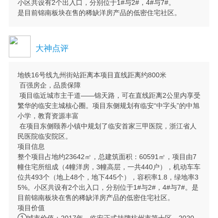
小区共设有2个出入口，分别位于1#与2#，4#与7#。
是目前锦南板块在售的稀缺洋房产品的低密住宅社区。
大神点评
地铁16号线九州街站距离本项目直线距离约800米
百强房企，品质保障
项目临近城市主干道——锦天路，可在直线距离2公里内享受
繁华的临安主城核心圈。项目东侧规划有临安“中字头”的中旭
小学，教育资源丰富
在项目东侧颐养小镇中规划了临安首家三甲医院，浙江省人
民医院临安院区。
项目信息
整个项目占地约23642㎡，总建筑面积：60591㎡，项目由7
幢住宅所组成（4幢洋房，3幢高层，一共440户），机动车车
位共493个（地上48个，地下445个），容积率1.8，绿地率3
5%。小区共设有2个出入口，分别位于1#与2#，4#与7#。是
目前锦南板块在售的稀缺洋房产品的低密住宅社区。
项目价值