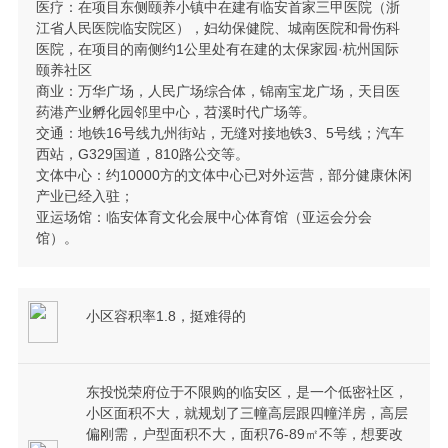
医疗：在项目东侧颐养小镇中在建有临安首家三甲医院（浙
江省人民医院临安院区），妇幼保健院、城南医院和骨伤科
医院，在项目的南侧约1公里处有在建的太保家园·杭州国际
颐养社区
商业：万华广场，人民广场综合体，锦南宝龙广场，天目医
药港产业孵化园邻里中心，苕溪时代广场等。
交通：地铁16号线九州街站，无缝对接地铁3、5号线；汽车
西站，G329国道，810路公交等。
文体中心：约10000方的文体中心已对外运营，部分健康休闲
产业已经入驻；
亚运场馆：临安体育文化会展中心体育馆（亚运会分会
馆）。
小区容积率1.8，挺难得的
东投悦荣府位于不限购的临安区，是一个低密社区，
小区面积不大，就规划了三幢高层跟四幢洋房，高层
偏刚需，户型面积不大，面积76-89㎡不等，想要改