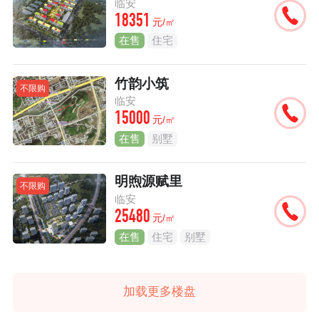
临安
18351
元/㎡
在售
住宅
竹韵小筑
不限购
临安
15000
元/㎡
在售
别墅
明煦源赋里
不限购
临安
25480
元/㎡
在售
住宅
别墅
加载更多楼盘