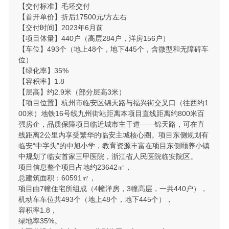
【交付标准】毛坯交付
【首开单价】折后17500元/方左右
【交付时间】2023年6月前
【项目体量】440户（高层284户，洋房156户）
【车位】493个（地上48个，地下445个，含微型和无障碍车
位）
【绿化率】35%
【容积率】1.8
【层高】约2.9米（部分层高3米）
【项目位置】杭州市临安区锦天路与福兴街交叉口（往西约1
00米）地铁16号线九州街站距离本项目直线距离约800米百
强房企，品质保障项目临近城市主干道——锦天路，可在直
线距离2公里内享受繁华的临安主城核心圈。项目东侧规划有
临安“中字头”的中旭小学，教育资源丰富在项目东侧颐养小镇
中规划了临安首家三甲医院，浙江省人民医院临安院区。
项目信息整个项目占地约23642㎡，
总建筑面积：60591㎡，
项目由7幢住宅所组成（4幢洋房，3幢高层，一共440户），
机动车车位共493个（地上48个，地下445个），
容积率1.8，
绿地率35%。