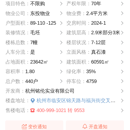
项目特色：
不限购
产权年限：
70年
物业公司：
东投物业
物业费：
2.4平方米
户型面积：
89-110 -125
交房时间：
2024-1
装修情况：
毛坯
建筑层高：
2.9米部分3米
楼栋总数：
7幢
楼层状况：
7-12层
人车分流：
是
立面风格：
真石漆
占地面积：
23642㎡
建筑面积：
60591㎡
容积率：
1.80
绿化率：
35%
总户数：
440户
停车位：
4759
开发商：
杭州铭伦实业有限公司
楼盘地址：
杭州市临安区锦天路与福兴街交叉口（往西100米）
售楼电话：
400-999-1021 转 9553
变价通知
开盘通知