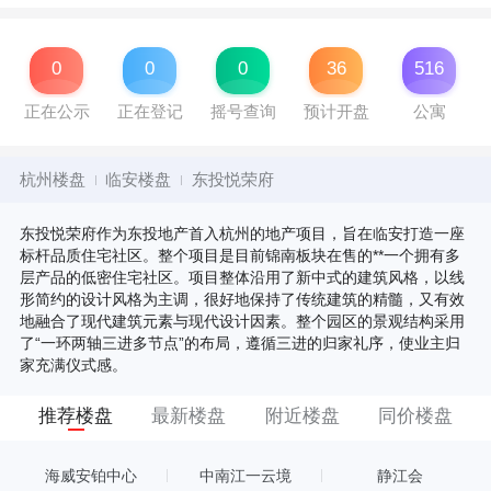
0
0
0
36
516
正在公示
正在登记
摇号查询
预计开盘
公寓
杭州楼盘
临安楼盘
东投悦荣府
东投悦荣府作为东投地产首入杭州的地产项目，旨在临安打造一座
标杆品质住宅社区。整个项目是目前锦南板块在售的**一个拥有多
层产品的低密住宅社区。项目整体沿用了新中式的建筑风格，以线
形简约的设计风格为主调，很好地保持了传统建筑的精髓，又有效
地融合了现代建筑元素与现代设计因素。整个园区的景观结构采用
了“一环两轴三进多节点”的布局，遵循三进的归家礼序，使业主归
家充满仪式感。
推荐楼盘
最新楼盘
附近楼盘
同价楼盘
海威安铂中心
中南江一云境
静江会