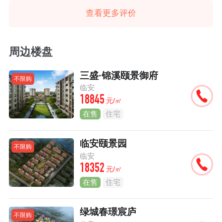
查看更多评价
周边楼盘
三盛·锦溪颐景御府
不限购
临安
18845
元/㎡
在售
住宅
临安颐景园
不限购
临安
18352
元/㎡
在售
住宅
绿城春璟宸庐
不限购