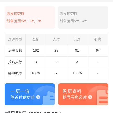
东投悦荣府
东投悦荣府
销售范围:5#、6#、7#
销售范围:2#、4#
房源类型
全部
人才
无房
有房
房源套数
182
27
91
64
报名
人数
3
-
3
-
摇中概率
100%
-
100%
-
一房一价
购房资料
算首付估房价
摇号买房必读