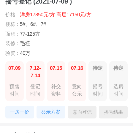
摇号登记 (2021-07-09 )
价格 :
洋房17850元/方 高层17150元/方
楼栋 :
5#、6#、7#
面积 :
77-125方
装修 :
毛坯
验资 :
40万
07.09
7.12-
07.15
07.16
待定
待定
7.14
预售
登记
补交
意向
摇号
选房
时间
时间
资料
公示
时间
时间
一房一价
公示方案
意向登记
摇号结果