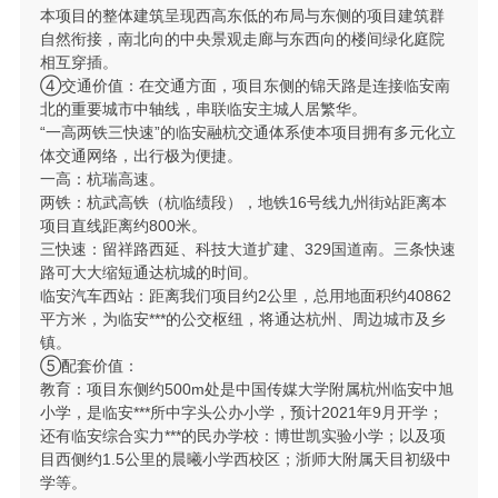
本项目的整体建筑呈现西高东低的布局与东侧的项目建筑群
自然衔接，南北向的中央景观走廊与东西向的楼间绿化庭院
相互穿插。
④交通价值：在交通方面，项目东侧的锦天路是连接临安南
北的重要城市中轴线，串联临安主城人居繁华。
“一高两铁三快速”的临安融杭交通体系使本项目拥有多元化立
体交通网络，出行极为便捷。
一高：杭瑞高速。
两铁：杭武高铁（杭临绩段），地铁16号线九州街站距离本
项目直线距离约800米。
三快速：留祥路西延、科技大道扩建、329国道南。三条快速
路可大大缩短通达杭城的时间。
临安汽车西站：距离我们项目约2公里，总用地面积约40862
平方米，为临安***的公交枢纽，将通达杭州、周边城市及乡
镇。
⑤配套价值：
教育：项目东侧约500m处是中国传媒大学附属杭州临安中旭
小学，是临安***所中字头公办小学，预计2021年9月开学；
还有临安综合实力***的民办学校：博世凯实验小学；以及项
目西侧约1.5公里的晨曦小学西校区；浙师大附属天目初级中
学等。