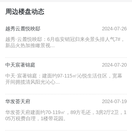
周边楼盘动态
越秀云麓悦映邸
2024-07-26
越秀·云麓悦映邸：6月临安销冠归来央景头排人气7#，
新品火热加推瞰景视...
中天宸著锦庭
2024-07-20
中天·宸著锦庭：建面约97-115㎡沁悦生活住区，宽幕
开间拥揽清风阳光沁心...
华发荟天府
2024-07-19
华发荟天府建面约70-119㎡，89方毛还，3房2厅2卫，1
05万税费自理，1楼带花园。