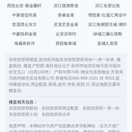
西投众安·紫金蘭轩
滨江揽潮誉道
滨汇名望云筑
中家德玺尚座
美睿金座
理想家·红嘉汇商业中
心
世茂璞云东方
灵龙艺音金座
滨江海潮望月城·潮印
中豪悦和金座
众安滨和印
绿城江澜云境阁
海威叁拾浔
西投银泰城
蓝城久宸里
东投悦荣府楼盘,提供杭州临安东投悦荣府房价/一房一价表 ,楼
盘航拍 ,楼盘户型图,项目地址位于:杭州市临安区锦天路与福兴
街交叉口（往西100米）,产权年限70年,物业为东投物业,开发商
为杭州铭伦实业有限公司,售楼电话400-999-1021 转 9553,提
供楼盘绿化,周边配套,商场,超市,学校,医院,行,周边地图交通等
楼盘信。
楼盘相关信息：
东投悦荣府航拍
东投悦荣府周边配套
东投悦荣府一房一价
东投悦荣府土拍
东投悦荣府点评
免责声明：本网站作为房产信息聚合类导航网站，仅为方便广