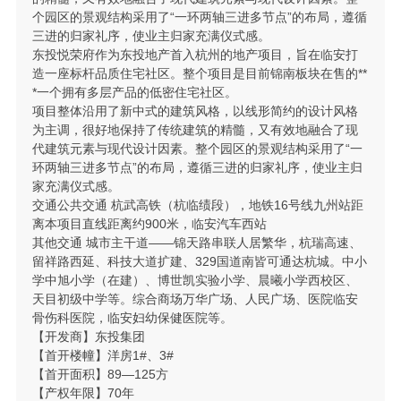
个园区的景观结构采用了“一环两轴三进多节点”的布局，遵循
三进的归家礼序，使业主归家充满仪式感。
东投悦荣府作为东投地产首入杭州的地产项目，旨在临安打
造一座标杆品质住宅社区。整个项目是目前锦南板块在售的**
*一个拥有多层产品的低密住宅社区。
项目整体沿用了新中式的建筑风格，以线形简约的设计风格
为主调，很好地保持了传统建筑的精髓，又有效地融合了现
代建筑元素与现代设计因素。整个园区的景观结构采用了“一
环两轴三进多节点”的布局，遵循三进的归家礼序，使业主归
家充满仪式感。
交通公共交通 杭武高铁（杭临绩段），地铁16号线九州站距
离本项目直线距离约900米，临安汽车西站
其他交通 城市主干道——锦天路串联人居繁华，杭瑞高速、
留祥路西延、科技大道扩建、329国道南皆可通达杭城。中小
学中旭小学（在建）、博世凯实验小学、晨曦小学西校区、
天目初级中学等。综合商场万华广场、人民广场、医院临安
骨伤科医院，临安妇幼保健医院等。
【开发商】东投集团
【首开楼幢】洋房1#、3#
【首开面积】89—125方
【产权年限】70年