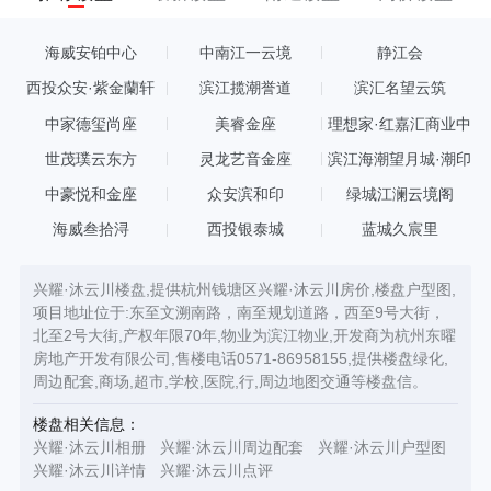
海威安铂中心
中南江一云境
静江会
西投众安·紫金蘭轩
滨江揽潮誉道
滨汇名望云筑
中家德玺尚座
美睿金座
理想家·红嘉汇商业中
心
世茂璞云东方
灵龙艺音金座
滨江海潮望月城·潮印
中豪悦和金座
众安滨和印
绿城江澜云境阁
海威叁拾浔
西投银泰城
蓝城久宸里
兴耀·沐云川楼盘,提供杭州钱塘区兴耀·沐云川房价,楼盘户型图,
项目地址位于:东至文溯南路，南至规划道路，西至9号大街，
北至2号大街,产权年限70年,物业为滨江物业,开发商为杭州东曜
房地产开发有限公司,售楼电话0571-86958155,提供楼盘绿化,
周边配套,商场,超市,学校,医院,行,周边地图交通等楼盘信。
楼盘相关信息：
兴耀·沐云川相册
兴耀·沐云川周边配套
兴耀·沐云川户型图
兴耀·沐云川详情
兴耀·沐云川点评