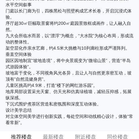
水平空间叙事
门庭以长门廊为引，四株黑松与照壁构成艺术长卷，开启沉浸式体
验。
序厅超30㎡巨幅取景窗将约200㎡庭园景致框成画作，让人融入自
然。
九大会所临水而居，以“漂浮”为概念，“大水院”为核心布局，形成流
动的整体性。
架空层化作亲水艺廊，约4.5米大挑檐与10列廊柱形成严谨阵列。
垂直空间体验
园区因地制宜“坡地造境”，将中央景观变为“微缩山景”，营造“半岛
式游园体验”。
坡地富于变化，不同视角风光各异，且让人与自然更亲密互动，坡
顶有“自然流健身房”。
儿童区挑高约4.9米，打造“楼下的网红游乐园”。
地库局部设置采光天窗、仿天光和仿真绿植墙，减轻压抑感，拓展
纵深感。
下沉式围炉煮茶区营造私密氛围和深度互动体验。
设计美学总结
对立体空间美学进行创新实践，每处空间和动线精心设计，体验“常
看常新”。
推荐楼盘
最新楼盘
附近楼盘
同价楼盘