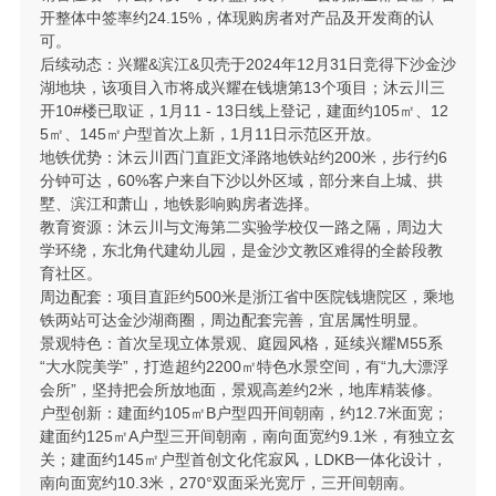
开整体中签率约24.15%，体现购房者对产品及开发商的认
可。
后续动态：兴耀&滨江&贝壳于2024年12月31日竞得下沙金沙
湖地块，该项目入市将成兴耀在钱塘第13个项目；沐云川三
开10#楼已取证，1月11 - 13日线上登记，建面约105㎡、12
5㎡、145㎡户型首次上新，1月11日示范区开放。
地铁优势：沐云川西门直距文泽路地铁站约200米，步行约6
分钟可达，60%客户来自下沙以外区域，部分来自上城、拱
墅、滨江和萧山，地铁影响购房者选择。
教育资源：沐云川与文海第二实验学校仅一路之隔，周边大
学环绕，东北角代建幼儿园，是金沙文教区难得的全龄段教
育社区。
周边配套：项目直距约500米是浙江省中医院钱塘院区，乘地
铁两站可达金沙湖商圈，周边配套完善，宜居属性明显。
景观特色：首次呈现立体景观、庭园风格，延续兴耀M55系
“大水院美学”，打造超约2200㎡特色水景空间，有“九大漂浮
会所”，坚持把会所放地面，景观高差约2米，地库精装修。
户型创新：建面约105㎡B户型四开间朝南，约12.7米面宽；
建面约125㎡A户型三开间朝南，南向面宽约9.1米，有独立玄
关；建面约145㎡户型首创文化侘寂风，LDKB一体化设计，
南向面宽约10.3米，270°双面采光宽厅，三开间朝南。