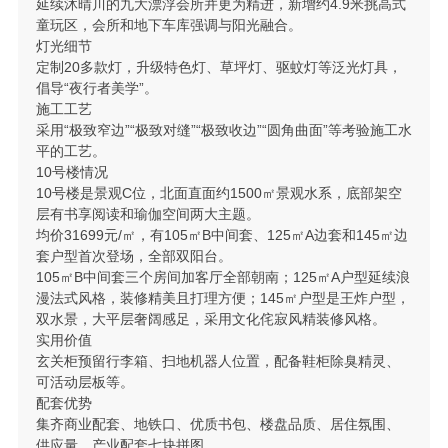
延续沐晴川的九大漂浮会所并更为精进，新增约4.9米挑高式
童玩区，会所和地下车库强调与阳光融合。
灯光细节
定制20多款灯，升级特色灯、草坪灯、驱蚊灯等泛光灯具，
倡导“夜行者美学”。
施工工艺
采用“极致窄边”“极致对缝”“极致收边”“圆角曲面”等考验施工水
平的工艺。
10号楼情况
10号楼是景观C位，北面直面约1500㎡景观水系，底部架空
层有书享阅读和瑜伽空间两大主题。
均价31699元/㎡，有105㎡B中间套、125㎡A边套和145㎡边
套户型首次登场，全部双阳台。
105㎡B中间套三个房间加客厅全部朝南；125㎡A户型延续浪
漫法式风格，装修精美且打理方便；145㎡户型是王炸户型，
双水景，大平层奢阔感足，采用文化侘寂风精装修风格。
实用价值
玄关柜预留行李箱、扫地机器人位置，配备鞋柜除臭精灵、
可活动层板等。
配套优势
集齐商业配套、地铁口、优质书包、楼盘品质、居住氛围、
供应量、产业配套七块拼图。