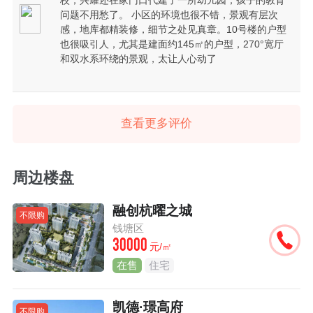
校，兴耀还在家门口代建了一所幼儿园，孩子的教育
问题不用愁了。 小区的环境也很不错，景观有层次
感，地库都精装修，细节之处见真章。10号楼的户型
也很吸引人，尤其是建面约145㎡的户型，270°宽厅
和双水系环绕的景观，太让人心动了
查看更多评价
周边楼盘
融创杭曜之城
不限购
钱塘区
30000
元/㎡
在售
住宅
凯德·璟高府
不限购