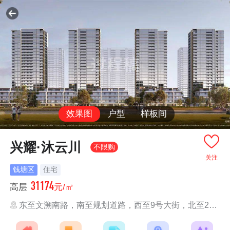
效果图
户型
样板间
兴耀·沐云川
不限购
关注
钱塘区
住宅
31174
高层
元/㎡
东至文溯南路，南至规划道路，西至9号大街，北至2号大街