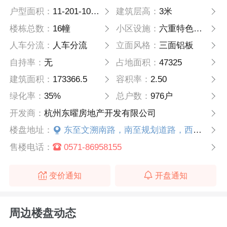
户型面积：
11-201-105方，11-202-96方，11-203-96方
建筑层高：
3米
楼栋总数：
16幢
小区设施：
六重特色水景空间，九庭九屿的景观空间及漂浮会所
人车分流：
人车分流
立面风格：
三面铝板
自持率：
无
占地面积：
47325
建筑面积：
173366.5
容积率：
2.50
绿化率：
35%
总户数：
976户
开发商：
杭州东曜房地产开发有限公司
楼盘地址：
东至文溯南路，南至规划道路，西至9号大街，北至2号大街
售楼电话：
0571-86958155
变价通知
开盘通知
周边楼盘动态