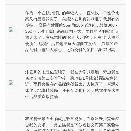
作为一个在杭州打拼的年轻人，一直想找一个性价比
高又有品质的房子。兴耀沐云川真的满足了我所有的
期待。 高层有建面约96㎡和105㎡边套，总价300 -
350万，对于我们来说压力不大。而且小区的配套设
施太赞了，有标志性的“镜面大水院”，还有“九大漂浮
会所”，感觉生活在这里每天都像在度假。 兴耀的产
品兑付力也让人放心，之前交付的项目品质都很高。
沐云川的地理位置绝了，就在大学城腹地，旁边就是
名校文海第二实验学校，离地铁1号线文泽路站也超
近。而且兴耀在产品端的创新太让人惊喜了，景观立
体化，地库精装修，还有全龄化社区，感觉住在这里
生活品质直接拉满
我买房子最看重的就是教育资源，兴耀沐云川完全符
合我的要求。一路之隔就是下沙名校文海第二实验学