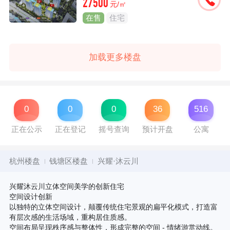
27500
元/㎡
在售
住宅
加载更多楼盘
0
0
0
36
516
正在公示
正在登记
摇号查询
预计开盘
公寓
杭州楼盘
钱塘区楼盘
兴耀·沐云川
兴耀沐云川立体空间美学的创新住宅
空间设计创新
以独特的立体空间设计，颠覆传统住宅景观的扁平化模式，打造富
有层次感的生活场域，重构居住质感。
空间布局呈现秩序感与整体性，形成完整的空间 - 情绪游赏动线。