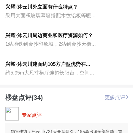
兴耀·沐云川外立面有什么特点？
采用大面积玻璃幕墙搭配木纹铝板等暖...
兴耀·沐云川周边商业和医疗资源如何？
1站地铁到金沙印象城，2站到金沙天街...
兴耀·沐云川建面约105方户型优势在...
约5.95m大尺寸横厅连超长阳台，空间...
楼盘点评(34)
更多点评
专家点评
销售佳绩：沐云川仅21天开盘两次，195套房源全部售罄，首