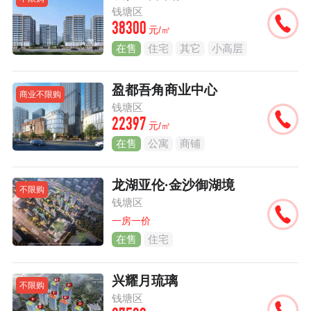
钱塘区
38300
元/㎡
在售
住宅
其它
小高层
盈都吾角商业中心
商业不限购
钱塘区
22397
元/㎡
在售
公寓
商铺
龙湖亚伦·金沙御湖境
不限购
钱塘区
一房一价
在售
住宅
兴耀月琉璃
不限购
钱塘区