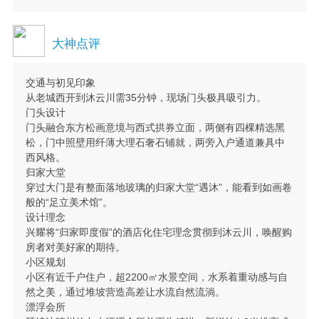
大神点评
交通与初见印象
从老城西开到沐云川需35分钟，现场门头极具吸引力。
门头设计
门头融合东方松画意境与西式拱券立面，两侧有四棵精选黑
松，门中照壁用纤薄大理石奢石铺就，两旁入户通道兼具中
西风格。
归家大堂
穿过大门是有整面落地玻璃的归家大堂“遇沐”，能看到如画卷
般的“足立美术馆”。
设计理念
兴耀将“归家即度假”的酒店化住宅理念贯彻到沐云川，唤醒购
房者对美好家的期待。
小区规划
小区有近千户住户，超2200㎡水景空间，水系着重动感与自
然之美，通过堆坡营造高差让水流自然流淌。
漂浮会所