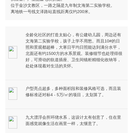
位于金沙文教区，一路之隔是九年制文海第二实验学校。
离地铁一号线文泽路站直线距离仅约200米。
全龄化社区的打造太贴心，有公建幼儿园，周边还有
文海第二实验学校，孩子上学不用愁。而且10#的日
照和景观都超棒，大寒日平均日照能达到满分水平，
北面还有约1500方的水系景观。装修细节也处理得很
好，可滑动的轨道插座、卫生间镜柜精细化收纳等，
处处体现着对生活的关怀。
户型亮点超多，多种面积段和装修风格可选，而且装
修标准还对标4 - 5万/㎡的项目，太划算了。
九大漂浮会所环绕水系，这设计太有创意了，住在里
面感觉就像生活在画里一样，太惬意了。