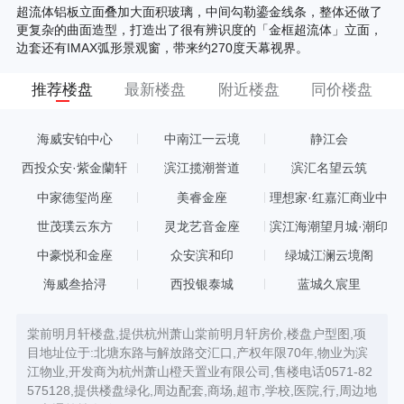
超流体铝板立面叠加大面积玻璃，中间勾勒鎏金线条，整体还做了
更复杂的曲面造型，打造出了很有辨识度的「金框超流体」立面，
边套还有IMAX弧形景观窗，带来约270度天幕视界。
推荐楼盘
最新楼盘
附近楼盘
同价楼盘
海威安铂中心
中南江一云境
静江会
西投众安·紫金蘭轩
滨江揽潮誉道
滨汇名望云筑
中家德玺尚座
美睿金座
理想家·红嘉汇商业中
心
世茂璞云东方
灵龙艺音金座
滨江海潮望月城·潮印
中豪悦和金座
众安滨和印
绿城江澜云境阁
海威叁拾浔
西投银泰城
蓝城久宸里
棠前明月轩楼盘,提供杭州萧山棠前明月轩房价,楼盘户型图,项
目地址位于:北塘东路与解放路交汇口,产权年限70年,物业为滨
江物业,开发商为杭州萧山橙天置业有限公司,售楼电话0571-82
575128,提供楼盘绿化,周边配套,商场,超市,学校,医院,行,周边地