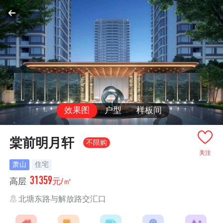
效果图
户型
样板间
棠前明月轩
不限购
关注
萧山
住宅
31359
高层
元/㎡
北塘东路与解放路交汇口