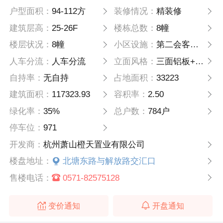
户型面积：
94-112方
装修情况：
精装修
建筑层高：
25-26F
楼栋总数：
8幢
楼层状况：
8幢
小区设施：
第二会客厅、女王生活馆、全龄幼儿天地、无界景观泳池、全民健身房等泛会所
人车分流：
人车分流
立面风格：
三面铝板+大面积玻璃
自持率：
无自持
占地面积：
33223
建筑面积：
117323.93
容积率：
2.50
绿化率：
35%
总户数：
784户
停车位：
971
开发商：
杭州萧山橙天置业有限公司
楼盘地址：
北塘东路与解放路交汇口
售楼电话：
0571-82575128
变价通知
开盘通知