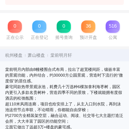
0
0
0
36
516
正在公示
正在登记
摇号查询
预计开盘
公寓
杭州楼盘
萧山楼盘
棠前明月轩
棠前明月内部由8幢楼围合式布局，拉出了超宽楼间距，镶嵌丰富
的景观功能，内外结合，约30000方公园景观，营造时下流行的“微
度假”的居住感。
豪宅同款热带景观泳池，耗费几十万选种6棵加拿利海枣树，园区
内更引入多款名贵树种，营造四季不同的景致，下楼就能拥有度假
酒店的松弛氛围；
超110米风雨连廊，项目也给安排上了，从主入口到水院，再到泳
池这些节点串联，不论晴雨，你都能自由穿梭；
约2700方全精装架空层，融合运动、阅读、社交等七大主题打造泛
会所，大大丰富了园区的功能空间；
立面它做出了远超3万+楼盘的豪宅感。