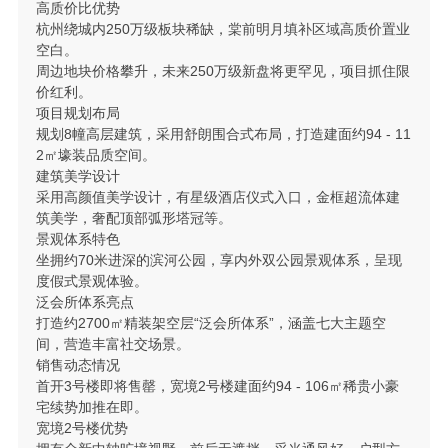
高质价比优势
杭州绕城内250万级板块稀缺，棠前明月填补区域高质价置业
空白。
周边地块价格攀升，未来250万级新盘将更罕见，项目抓住限
价红利。
项目规划布局
规划8幢高层建筑，采用舒朗围合式布局，打造建面约94 - 11
2㎡壕装品质空间。
建筑美学设计
采用高颜值美学设计，有星级酒店仪式入口，金框超流体建
筑美学，奢配顶部弧形塔冠等。
景观体系特色
坐拥约70米进深的滨河公园，享内外双公园景观体系，呈现
度假式景观体验。
泛会所体系亮点
打造约2700㎡精装架空层“泛会所体系”，涵盖七大主题空
间，营造丰富社交场景。
销售动态情况
首开3号楼即将售罄，宽境2号楼建面约94 - 106㎡稀贵小豪
宅续势加推在即。
宽境2号楼优势