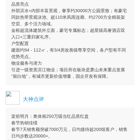
品质亮点
外部滨水+内部丰富景观，奢享约30000方公园景致；有豪宅
同款热带景观泳池、超110米风雨连廊、约2700方全精装架
空层、多个活力场域。
金框超流体建筑外立面，豪宅专属标志；超星级高奢酒店双
入口+三重归家礼序。
户型配置
建面约94 - 112㎡，有3/4房改善级尊享空间，各户型有不同
优势亮点。
物业服务与潜力
引进一级资质滨江物业；项目所在板块是萧山未来重点发展
“留白地”，有城市更新价值增量，国企开发有保障。
大神点评
棠前明月：奥体南250万级当红品质红盘
春节热销佳绩
春节7天销售额突破7000万元，日均接待超200组客户，销售
日均步数达20000+。