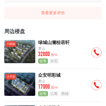
查看更多评价
周边楼盘
绿城山澜桂语轩
不限购
萧山
32000
元/㎡
在售
住宅
众安明彩城
大平层
萧山
17000
元/㎡
在售
公寓
商铺