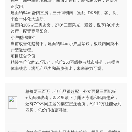
拥有全新中轴旷境视野，前后无遮挡，采光通风好，户型方
正实用。
建面约94㎡舒阔三房，三开间朝南，宽配LDKB餐、客、厨、
阳台一体化大连厅。
建面约106㎡三房边套，270°三面采光、观景，悦享约6米大
边厅，配置宽屏阳台。
小户型稀缺性
当前改善化趋势下，建面约94㎡小户型紧缺，板块内同类小
户型近告罄。
项目综合价值
精装售价仅约2.7万/㎡，总价250万级抢占城市核芯，占据奥
体南核芯，满配产品力和高质价比，未来潜力可观。
总价两三百万，但产品很超配，外立面是三面铝板
+大面积玻璃，园区里放下了露天泳池和风雨连廊，
还有7个不同主题的架空层泛会所，约112方还能做到
四房，总价门槛更可控。