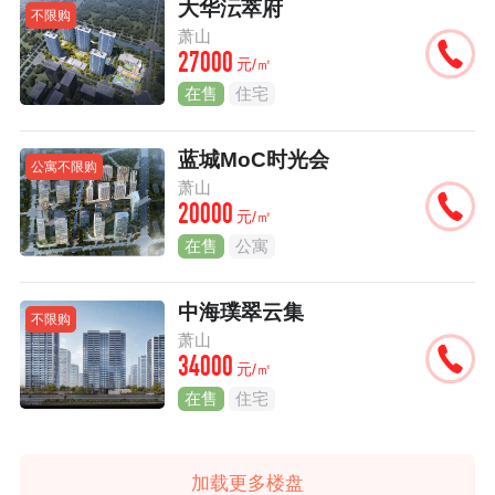
大华沄萃府
不限购
萧山
27000
元/㎡
在售
住宅
蓝城MoC时光会
公寓不限购
萧山
20000
元/㎡
在售
公寓
中海璞翠云集
不限购
萧山
34000
元/㎡
在售
住宅
加载更多楼盘