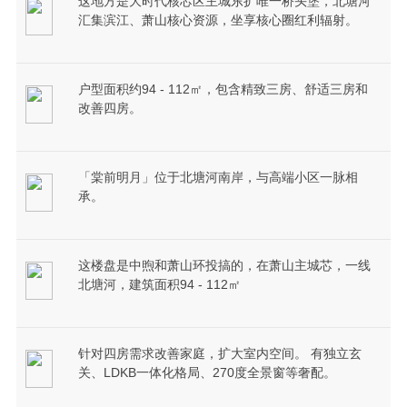
这地方是大时代核芯区主城东扩唯一桥头堡，北塘河
汇集滨江、萧山核心资源，坐享核心圈红利辐射。
户型面积约94 - 112㎡，包含精致三房、舒适三房和
改善四房。
「棠前明月」位于北塘河南岸，与高端小区一脉相
承。
这楼盘是中煦和萧山环投搞的，在萧山主城芯，一线
北塘河，建筑面积94 - 112㎡
针对四房需求改善家庭，扩大室内空间。 有独立玄
关、LDKB一体化格局、270度全景窗等奢配。