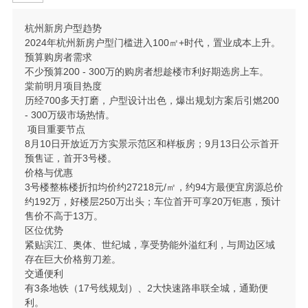
杭州新房户型趋势
2024年杭州新房户型门槛进入100㎡+时代，置业成本上升。
预算购房者需求
不少预算200 - 300万的购房者想趁楼市利好期选房上车。
棠前明月项目热度
历经700多天打磨，户型设计出色，爆出规划方案后引燃200
- 300万级市场热情。
项目重要节点
8月10日开放近万方实景示范区和样板房；9月13日公示首开
预售证，首开3号楼。
价格与优惠
3号楼整栋楼折扣均价约27218元/㎡，约94方最便宜房源总价
约192万，好楼层250万出头；车位首开可享20万钜惠，预计
售价不高于13万。
区位优势
紧贴滨江、奥体、世纪城，享受势能外溢红利，与周边区域
存在巨大价格剪刀差。
交通便利
有3条地铁（17号线规划）、2大快速路串联全城，通勤便
利。