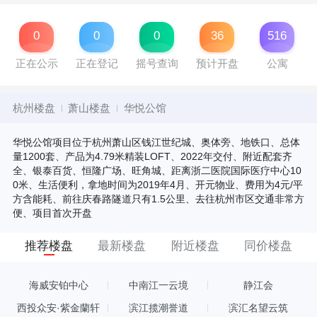
0
0
0
36
516
正在公示
正在登记
摇号查询
预计开盘
公寓
杭州楼盘
萧山楼盘
华悦公馆
华悦公馆项目位于杭州萧山区钱江世纪城、奥体旁、地铁口、总体
量1200套、产品为4.79米精装LOFT、2022年交付、附近配套齐
全、银泰百货、恒隆广场、旺角城、距离浙二医院国际医疗中心10
0米、生活便利，拿地时间为2019年4月、开元物业、费用为4元/平
方含能耗、前往庆春路隧道只有1.5公里、去往杭州市区交通非常方
便、项目首次开盘
推荐楼盘
最新楼盘
附近楼盘
同价楼盘
海威安铂中心
中南江一云境
静江会
西投众安·紫金蘭轩
滨江揽潮誉道
滨汇名望云筑