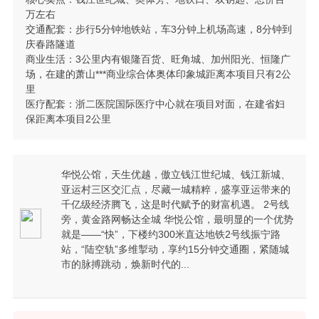
万左右
交通配套：步行5分钟地铁站，车3分钟上机场高速，8分钟到
庆春路隧道
商业生活：3公里内有银隆百货、旺角城、加州阳光、恒隆广
场，在建的萧山***商业综合体奥体印象城距离本项目只有2公
里
医疗配套：浙二医院国际医疗中心就在项目对面，在建省妇
保距离本项目2公里
华悦公馆，天生优越，傲立钱江世纪城、钱江新城、
亚运村三区交汇点，尽藏一城精粹，盛享亚运带来的
千亿级经济腾飞，这是时代赋予的财富机遇。 2号线
旁，黄金路网畅达全城 华悦公馆，最明显的一个优势
就是——“快”，下楼约300米直达地铁2号线振宁路
站，“陆空轨”多维掣动，享约15分钟交通圈，紧随城
市的脉搏跳动，焕新时代的...