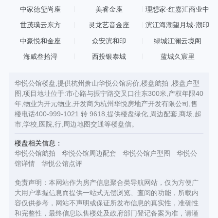
中家德玺尚座
美睿金座
理想家·红嘉汇商业中
心
世茂璞云东方
灵龙艺音金座
滨江海潮望月城·潮印
中豪悦和金座
众安滨和印
绿城江澜云境阁
海威叁拾浔
西投银泰城
蓝城久宸里
华悦公馆楼盘,提供杭州萧山华悦公馆房价,楼盘航拍 ,楼盘户型
图,项目地址位于:市心路与振宁路交叉口往东300米,产权年限40
年,物业为开元物业,开发商为杭州华悦房地产开发有限公司,售
楼电话400-999-1021 转 9618,提供楼盘绿化,周边配套,商场,超
市,学校,医院,行,周边地图交通等楼盘信。
楼盘相关信息：
华悦公馆航拍
华悦公馆周边配套
华悦公馆户型图
华悦公
馆详情
华悦公馆点评
免责声明：本网站作为房产信息聚合类导航网站，仅为方便广
大用户掌握信息而提供一站式无偿浏览、查阅的功能，所载内
容仅供参考，网站不声明或保证所发布信息的真实性，准确性
和完整性，最终信息以售楼处及政府部门登记备案为准，请谨