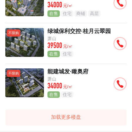
34000
元/㎡
在售
住宅
商铺
高层
绿城保利交控·桂月云翠园
不限购
萧山
39500
元/㎡
在售
住宅
能建城发·瞰奥府
不限购
萧山
34000
元/㎡
在售
住宅
加载更多楼盘