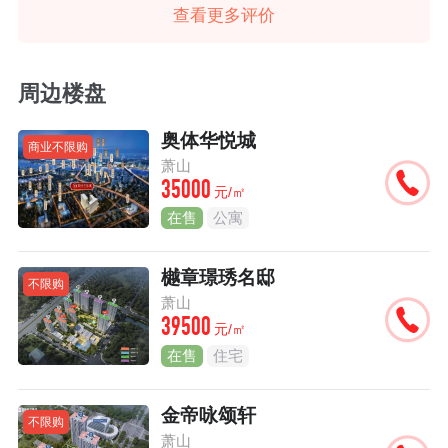
查看更多评价
周边楼盘
奥体华悦城
商业不限购
萧山
35000
元/㎡
在售
公寓
樾章璟琇名邸
不限购
萧山
39500
元/㎡
在售
住宅
金帝咏颂轩
不限购
萧山