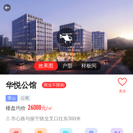
效果图
户型
样板间
华悦公馆
商业不限购
关注
萧山
公寓
26000
楼盘均价
元/㎡
市心路与振宁路交叉口往东300米