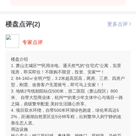
楼盘点评(2)
更多点评
专家点评
楼盘介绍
1. 萧山主城区***民用水电、通天然气的“住宅式”公寓，实景
现房，即买即住！不限购不限贷，投资、安家***！
2. 84-160㎡全明户型，3.2米超高层高，两房、三房、四房户
型，刚需、改善客户无需摇号，即可马上安家！！
3. 地铁2号线朝阳站仅500米，浙二医院（萧山院区）800
米、 自带大型商业体，杭州***的青少年文体中心与项目一路
之隔，鼎级繁华配套,美好生活随心所享。
4. 项目双水环绕，自带500米环湖绿色跑道，绿化率高达5
2%，距湘湖自然景区近5分钟车程，出则繁华入则宁静的改
善生态人居。
周边设施
核心卖点：钱江世纪城、奥体旁、地铁口、双钥匙、总价百