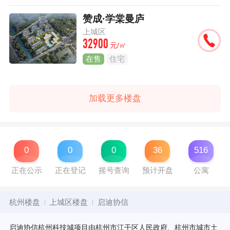
赞成·学棠曼庐
上城区
32900
元/㎡
在售
住宅
加载更多楼盘
0
0
0
36
516
正在公示
正在登记
摇号查询
预计开盘
公寓
杭州楼盘
上城区楼盘
启迪协信
启迪协信杭州科技城项目由杭州市江干区人民政府、杭州市城市土