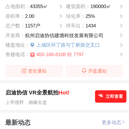
占地面积：
43355㎡
建筑面积：
190000㎡
容积率：
2.00
绿化率：
25%
总户数：
1157户
停车位：
1434
开发商：
杭州启迪协信建塘科技发展有限公司
楼盘地址：
上城区环丁路与丁桥路交叉口
售楼电话：
400-188-8108 转 7797
变价通知
开盘通知
启迪协信 VR全景航拍
Hot!
立即查看
上帝视野，俯瞰全盘
最新动态
更多动态