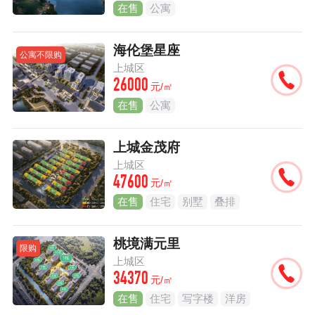
在售
公寓
海伦堡星座
公寓不限购
上城区
26000
元/㎡
在售
公寓
上城金茂府
上城区
47600
元/㎡
在售
住宅
别墅
叠排
桃境满元里
限购
上城区
34370
元/㎡
在售
住宅
写字楼
洋房