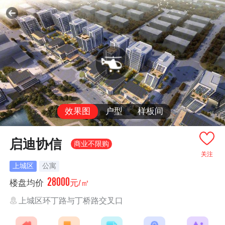
效果图
户型
样板间
启迪协信
商业不限购
关注
上城区
公寓
28000
楼盘均价
元/㎡
上城区环丁路与丁桥路交叉口