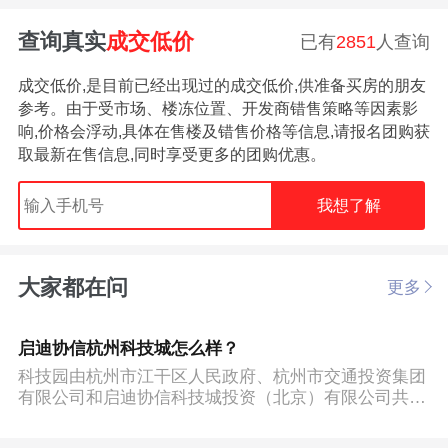
查询真实
成交低价
已有
2851
人查询
成交低价,是目前已经出现过的成交低价,供准备买房的朋友
参考。由于受市场、楼冻位置、开发商错售策略等因素影
响,价格会浮动,具体在售楼及错售价格等信息,请报名团购获
取最新在售信息,同时享受更多的团购优惠。
我想了解
大家都在问
更多
启迪协信杭州科技城怎么样？
科技园由杭州市江干区人民政府、杭州市交通投资集团
有限公司和启迪协信科技城投资（北京）有限公司共同
打造！ 杭州科技城位于丁兰新城核心区域，是丁兰智
慧小镇打造的重要产业平台。该项目东至丁桥路，南至