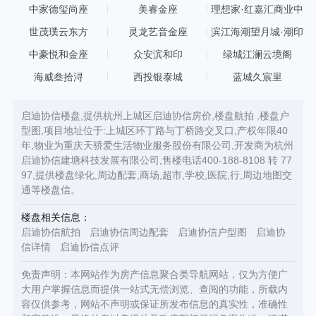
中家德玺尚座
美睿金座
理想家·红嘉汇商业中
心
世茂璞云东方
灵龙艺音金座
滨江海潮望月城·潮印
中豪悦和金座
众安滨和印
绿城江澜云境阁
海威叁拾浔
西投银泰城
蓝城久宸里
启迪协信楼盘,提供杭州上城区启迪协信房价,楼盘航拍 ,楼盘户
型图,项目地址位于:上城区环丁路与丁桥路交叉口,产权年限40
年,物业为重庆天骄爱生活物业服务股份有限公司,开发商为杭州
启迪协信建塘科技发展有限公司,售楼电话400-188-8108 转 77
97,提供楼盘绿化,周边配套,商场,超市,学校,医院,行,周边地图交
通等楼盘信。
楼盘相关信息：
启迪协信航拍
启迪协信周边配套
启迪协信户型图
启迪协
信详情
启迪协信点评
免责声明：本网站作为房产信息聚合类导航网站，仅为方便广
大用户掌握信息而提供一站式无偿浏览、查阅的功能，所载内
容仅供参考，网站不声明或保证所发布信息的真实性，准确性