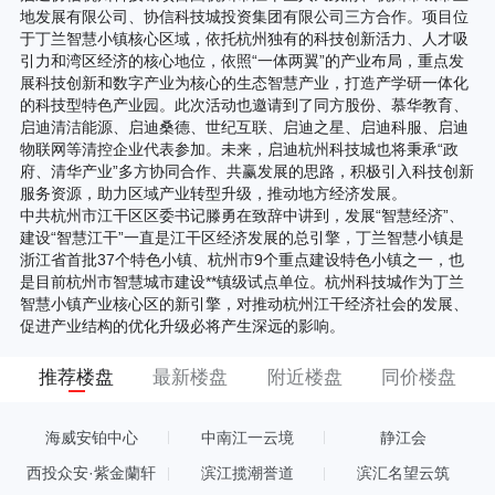
地发展有限公司、协信科技城投资集团有限公司三方合作。项目位
于丁兰智慧小镇核心区域，依托杭州独有的科技创新活力、人才吸
引力和湾区经济的核心地位，依照“一体两翼”的产业布局，重点发
展科技创新和数字产业为核心的生态智慧产业，打造产学研一体化
的科技型特色产业园。此次活动也邀请到了同方股份、慕华教育、
启迪清洁能源、启迪桑德、世纪互联、启迪之星、启迪科服、启迪
物联网等清控企业代表参加。未来，启迪杭州科技城也将秉承“政
府、清华产业”多方协同合作、共赢发展的思路，积极引入科技创新
服务资源，助力区域产业转型升级，推动地方经济发展。
中共杭州市江干区区委书记滕勇在致辞中讲到，发展“智慧经济”、
建设“智慧江干”一直是江干区经济发展的总引擎，丁兰智慧小镇是
浙江省首批37个特色小镇、杭州市9个重点建设特色小镇之一，也
是目前杭州市智慧城市建设**镇级试点单位。杭州科技城作为丁兰
智慧小镇产业核心区的新引擎，对推动杭州江干经济社会的发展、
促进产业结构的优化升级必将产生深远的影响。
推荐楼盘
最新楼盘
附近楼盘
同价楼盘
海威安铂中心
中南江一云境
静江会
西投众安·紫金蘭轩
滨江揽潮誉道
滨汇名望云筑