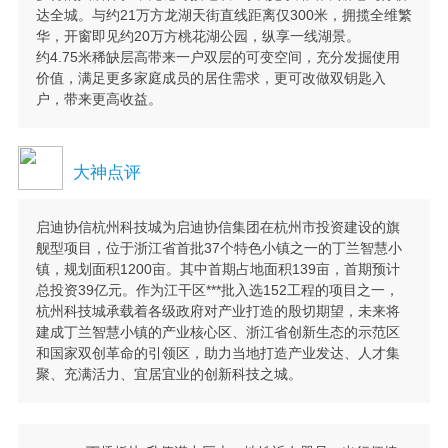
达全城。与约21万方龙湖天街直线距离仅300米，拥揽全维繁
华，开窗即见约20万方桃花湖公园，纵享一线湖景。
约4.75米稀缺层高带来一户双层的可变空间，充分发掘使用
价值，满足更多家庭成员的居住需求，更可改做双钥匙入
户，带来更高收益。
大神点评
启迪协信杭州科技城为启迪协信集团在杭州市投资建设的旗
舰型项目，位于浙江省首批37个特色小镇之一的丁兰智慧小
镇，规划面积1200亩。其中首期占地面积139亩，首期预计
总投资39亿元。作为江干区***批入选152工程的项目之一，
杭州科技城承载着各级政府对产业打造的殷切期望，未来将
建成丁兰智慧小镇的产业核心区、浙江省创新生态的示范区
和国家双创革命的引领区，助力当地打造产业发达、人才集
聚、充满活力、宜居宜业的创新科技之城。