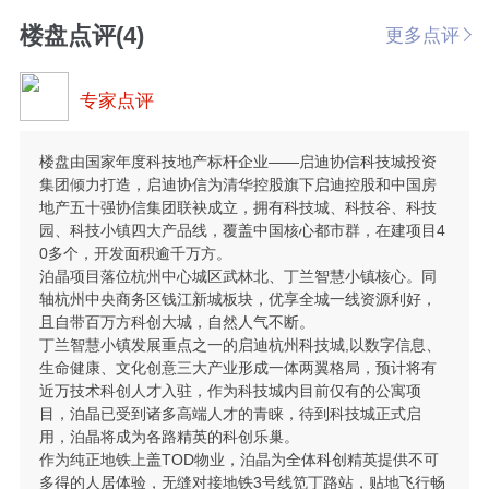
大农港路，西至同协路，北至临丁路，规划建设用地12
楼盘点评(4)
更多点评
00亩，总投资65亿元，其中首期项目用地139亩，首期
建筑体量约35万平方米，建成后，预计能解决大约10万
人的就业问题。 该项目将依托丁兰智慧小镇整体规
专家点评
划、清华大学综合性资源优势和启迪控股“科技园区、
科技实业、科技金融”三位一体的主业优势，打造杭州
市的智慧中心、新产业中心和新生活中心，并最终建成
楼盘由国家年度科技地产标杆企业——启迪协信科技城投资
一个辐射华东地区的科研、产业、人才、金融等要素高
集团倾力打造，启迪协信为清华控股旗下启迪控股和中国房
度聚集的科技创新服务生态系统网络。
地产五十强协信集团联袂成立，拥有科技城、科技谷、科技
园、科技小镇四大产品线，覆盖中国核心都市群，在建项目4
0多个，开发面积逾千万方。
泊晶项目落位杭州中心城区武林北、丁兰智慧小镇核心。同
轴杭州中央商务区钱江新城板块，优享全城一线资源利好，
且自带百万方科创大城，自然人气不断。
丁兰智慧小镇发展重点之一的启迪杭州科技城,以数字信息、
生命健康、文化创意三大产业形成一体两翼格局，预计将有
近万技术科创人才入驻，作为科技城内目前仅有的公寓项
目，泊晶已受到诸多高端人才的青睐，待到科技城正式启
用，泊晶将成为各路精英的科创乐巢。
作为纯正地铁上盖TOD物业，泊晶为全体科创精英提供不可
多得的人居体验，无缝对接地铁3号线笕丁路站，贴地飞行畅