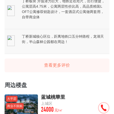
丁桥板块 升值潜力巨大，地铁近在咫尺，出行便捷，
公寓层高4.75米，公寓两层性价比高，高品质️精装L
OFT公寓修双钥匙设计，一套酒店式公寓做两套用，
自带商业体
丁桥新城核心区位，距离地铁口五分钟路程，龙湖天
街，半山森林公园都在周边！
查看更多评价
周边楼盘
蓝城桃華里
大平层
上城区
商业不限购
24000
元/㎡