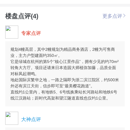
楼盘点评(4)
更多点评
专家点评
规划4幢高层，其中2幢规划为精品商务酒店，2幢为可售商
业，主力户型建面约350㎡。
它是绿城在杭州的第5个“核心江景作品”，拥有少见的约70m²
转角大方厅。项目还请来日本造园大师植弥加藤，品质全面
对标凤起潮鸣。
地处国际滨繁华之地，一路之隔即为浙二滨江院区，约500米
外还有滨江天街，信步即可至“最美樱花跑道”。
直线约1公里内，有地铁5、6号线换乘站长河路站和地铁6号
线江汉路站；距时代高架和望江隧道直线也仅约1公里。
大神点评