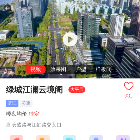
视频
效果图
户型
样板间
绿城江澜云境阁
大平层
关注
滨江
公寓
楼盘均价
待定
滨盛路与江虹路交叉口