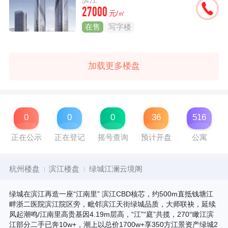
27000
元/㎡
在售
写字楼
加载更多楼盘
0
0
0
36
516
正在公示
正在登记
摇号查询
预计开盘
公寓
杭州楼盘
滨江楼盘
绿城江澜云境阁
绿城在滨江再造一座“江南里” 滨江CBD核芯，约500m直抵钱塘江
畔浙二医院滨江院区旁，毗邻滨江天街绿城品质，大师联袂，延续
凤起潮鸣/江南里高贵基因4.19m层高，“江”“庭”共揽，270°瞰江滨
江部分二手已奔10w+，潮上以总价1700w+享350方江景资产绿城2