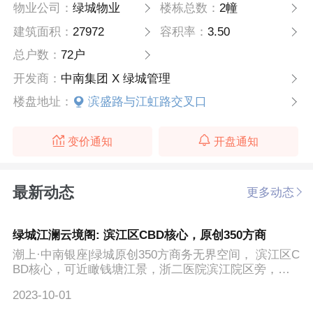
物业公司：
绿城物业
楼栋总数：
2幢
建筑面积：
27972
容积率：
3.50
总户数：
72户
开发商：
中南集团 X 绿城管理
楼盘地址：
滨盛路与江虹路交叉口
变价通知
开盘通知
最新动态
更多动态
绿城江澜云境阁: 滨江区CBD核心，原创350方商
潮上·中南银座|绿城原创350方商务无界空间， 滨江区C
BD核心，可近瞰钱塘江景，浙二医院滨江院区旁，毗
邻滨江...
2023-10-01