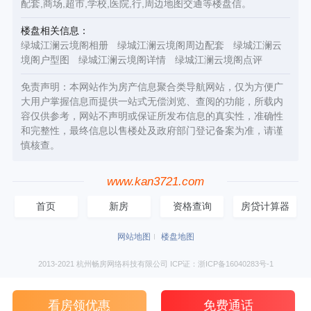
配套,商场,超市,学校,医院,行,周边地图交通等楼盘信。
楼盘相关信息：
绿城江澜云境阁相册
绿城江澜云境阁周边配套
绿城江澜云
境阁户型图
绿城江澜云境阁详情
绿城江澜云境阁点评
免责声明：本网站作为房产信息聚合类导航网站，仅为方便广
大用户掌握信息而提供一站式无偿浏览、查阅的功能，所载内
容仅供参考，网站不声明或保证所发布信息的真实性，准确性
和完整性，最终信息以售楼处及政府部门登记备案为准，请谨
慎核查。
www.kan3721.com
首页
新房
资格查询
房贷计算器
网站地图
楼盘地图
2013-2021 杭州畅房网络科技有限公司 ICP证：浙ICP备16040283号-1
看房领优惠
免费通话