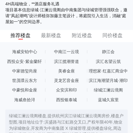
4H高端物业，**酒店服务礼遇
项目基本信息绿城·江澜云境阁由中南集团与绿城管理强强联合，邀
请“凤起潮鸣”设计师植弥加藤主笔设计，将庭院引入生活，消融“庭
屋如一”的空间边界。
推荐楼盘
最新楼盘
附近楼盘
同价楼盘
海威安铂中心
中南江一云境
静江会
西投众安·紫金蘭轩
滨江揽潮誉道
滨汇名望云筑
中家德玺尚座
美睿金座
理想家·红嘉汇商业中
心
世茂璞云东方
灵龙艺音金座
滨江海潮望月城·潮印
中豪悦和金座
众安滨和印
绿城江澜云境阁
海威叁拾浔
西投银泰城
蓝城久宸里
绿城江澜云境阁楼盘,提供杭州滨江绿城江澜云境阁房价,楼盘户
型图,项目地址位于:滨盛路与江虹路交叉口,产权年限40年,物业
为绿城物业,开发商为中南集团 X 绿城管理,提供楼盘绿化,周边