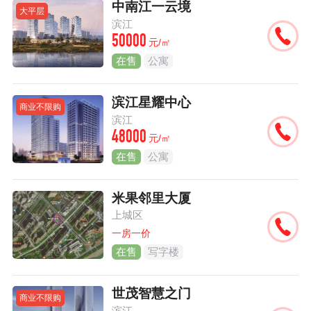
中南江一云境
大平层
滨江
50000
元/㎡
在售
公寓
滨江星耀中心
商业不限购
滨江
48000
元/㎡
在售
公寓
米果邻里大厦
上城区
一房一价
在售
写字楼
世茂智慧之门
商业不限购
滨江