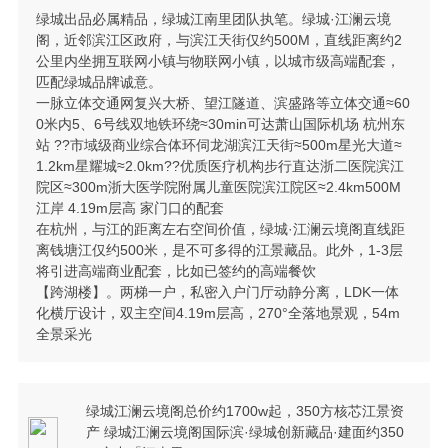
绿城出品必属精品，绿城江南里团队执笔。绿城·江澜云境
阁，近邻滨江区政府，与滨江天街仅约500M，直线距离约2
公里内坐拥互联网小镇与物联网小镇，以城市级高端配套，
匹配绿城品牌诚意。
一脉立体交通网复兴大桥、望江隧道、滨盛路等立体交通≈60
0米内5、6号线双地铁环绕≈30min可达萧山国际机场 杭州东
站 ??市域级商业综合体环伺龙湖滨江天街≈500m星光大道≈
1.2km星耀城≈2.0km??优质医疗机构步行直达浙二医院滨江
院区≈300m浙大医学院附属儿童医院滨江院区≈2.4km500M
江岸 4.19m层高 家门口的配套
在杭州，与江的距离左右空间价值，绿城·江澜云境阁直线距
离钱塘江仅约500米，是不可多得的江景藏品。此外，1-3层
将引进高端商业配套，比如已签约的高端餐饮
【跨湖楼】。两梯一户，私密入户门厅动静分离，LDK一体
化横厅设计，双主空间4.19m层高，270°全落地景观，54m
全景采光
绿城江澜云境阁总价约1700w起，350方核芯江景资
产 绿城江澜云境阁国际滨·绿城创新藏品·建面约350