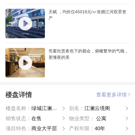
天赋 ，均价仅45018元/㎡坐拥江河双景资
产
凭窗欣赏夜色下的都会，俯瞰繁华的气魄，
更懂夜的美
楼盘详情
查看更多详情
楼盘名称：
绿城江澜云境阁
别名：
江澜云境阁
销售状态：
在售
物业类型：
公寓
项目特色：
商业大平层
产权年限：
40年