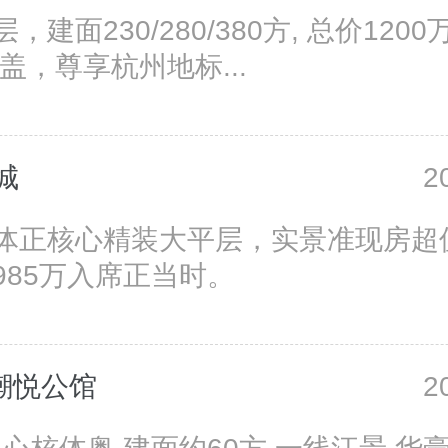
，建面230/280/380方, 总价1200
盖，尊享杭州地标...
城
2
体正核心精装大平层，实景准现房超
985万入席正当时。
C潮悦公馆
2