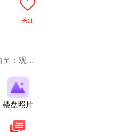
目
关注
至：规...
楼盘照片