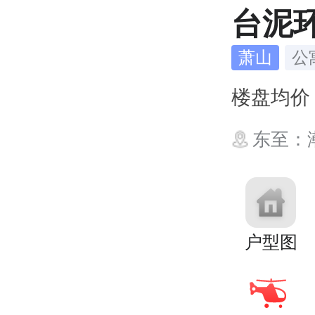
台泥
萧山
公
楼盘均
东至：潮韵
户型图