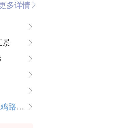
更多详情
江景
8
：规...