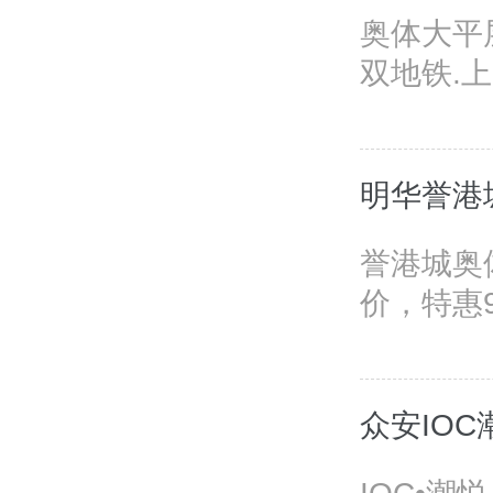
奥体大平层
双地铁.上
明华誉港
誉港城奥
价，特惠
众安IO