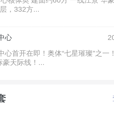
5
，332方...
中心
2
中心首开在即！奥体“七星璀璨"之一！
标豪天际线！...
套