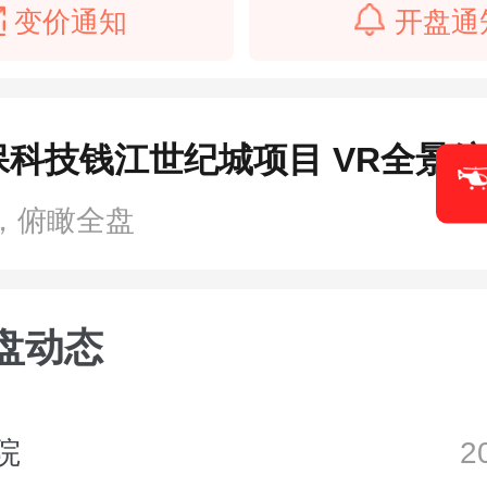
变价通知
开盘通
保科技钱江世纪城项目 VR全景
，俯瞰全盘
盘动态
院
2