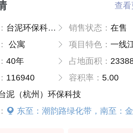
情
查看
：
台泥环保科技钱江世纪城项目
销售状态：
在售
：
公寓
项目特色：
一线
：
40年
占地面积：
2338
：
116940
容积率：
5.00
台泥（杭州）环保科技
：
东至：潮韵路绿化带，南至：金鸡路绿化带，西至：观澜路绿化带，北至