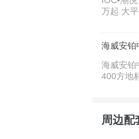
IOC•潮悦 心核体奥 建面约60方 一线江景 华豪装修 22
万起 大平层
海威安铂
海威安铂
400方地
周边配