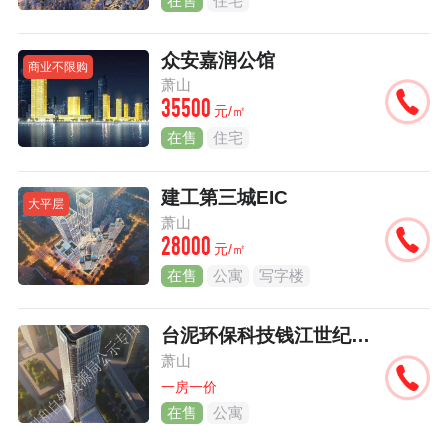
在售
住宅
众安嘉润公馆
商业不限购
萧山
35500
元/㎡
在售
住宅
建工第三城EIC
大平层
萧山
28000
元/㎡
在售
公寓
写字楼
台泥环保科技钱江世纪城项目
萧山
一房一价
在售
公寓