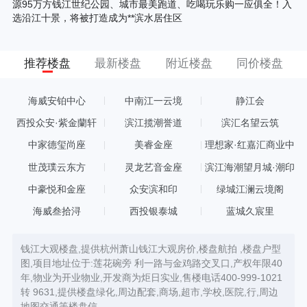
源95万方钱江世纪公园、城市最美跑道、吃喝玩乐购一应俱全！入
选沿江十景，将被打造成为**滨水居住区
推荐楼盘
最新楼盘
附近楼盘
同价楼盘
海威安铂中心
中南江一云境
静江会
西投众安·紫金蘭轩
滨江揽潮誉道
滨汇名望云筑
中家德玺尚座
美睿金座
理想家·红嘉汇商业中
心
世茂璞云东方
灵龙艺音金座
滨江海潮望月城·潮印
中豪悦和金座
众安滨和印
绿城江澜云境阁
海威叁拾浔
西投银泰城
蓝城久宸里
钱江大观楼盘,提供杭州萧山钱江大观房价,楼盘航拍 ,楼盘户型
图,项目地址位于:莲花碗旁 利一路与金鸡路交叉口,产权年限40
年,物业为开业物业,开发商为炬日实业,售楼电话400-999-1021
转 9631,提供楼盘绿化,周边配套,商场,超市,学校,医院,行,周边
地图交通等楼盘信。