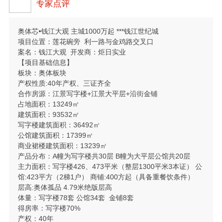
专家点评
奥体芯•钱江大观 主城1000万起 ***钱江世纪城
项目位置：莲花碗旁 利一路与金鸡路交叉口
案名：钱江大观 开发商：炬日实业
【项目基础信息】
板块：奥体板块
产权性质:40年产权、三证齐全
合作房源：江景写字楼+江景大平层+沿街金铺
占地面积：13249㎡
建筑面积：93532㎡
写字楼建筑面积：36492㎡
公馆建筑面积：17399㎡
商业裙楼建筑面积：13239㎡
产品分布：A幢为写字楼共30层 B幢为大平层公馆共20层
主力面积：写字楼426、473平米（整层1300平米3本证） 公
馆:423平方（2梯1户） 商铺:400方起（具备重餐饮条件）
层高:奥体孤品 4.79米绝版层高
体量：写字楼78套 公馆34套 金铺8套
得房率：写字楼70%
产权：40年