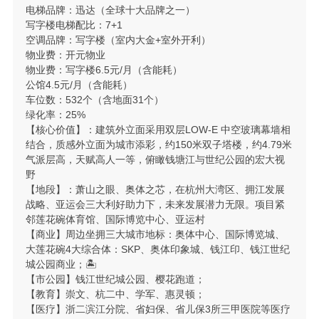
电梯品牌：迅达（全球十大品牌之一）
写字楼电梯配比：7+1
空调品牌：写字楼（室内大金+室外开利）
物业费：开元物业
物业费：写字楼6.5元/月（含能耗）
公馆4.5元/月（含能耗）
车位数：532个（含地面31个）
绿化率：25%
【核心价值】：建筑外立面采用双层LOW-E 中空玻璃幕墙相
结合，质感外立面为城市添彩，约150米双子塔楼，约4.79米
气派层高，天赋高人一等，俯瞰钱塘江与世纪公园的宏大视
野
【地段】：萧山之眼、奥体之芯，在杭州大湾区、拥江发展
战略、亚运会三大利好助力下，未来发展潜力无限。项目紧
邻莲花碗体育馆、国际博览中心、亚运村
【商业】周边坐拥三大城市地标：奥体中心、国际博览城、
大莲花碗4大综合体：SKP、奥体印象城、钱江印、钱江世纪
城公园商业；🏝
【市公园】钱江世纪城公园、樱花跑道；
【教育】崇文、杭二中、学军、惠灵顿；
【医疗】浙二滨江分院、省妇保、省儿保3所三甲医院等医疗