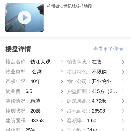
杭州钱江世纪城核芯地段
楼盘详情
查看更多详情
楼盘名称：
钱江大观
销售状态：
在售
物业类型：
公寓
项目特色：
不限购
产权年限：
40年
物业公司：
开业物业
物业费：
6.5
户型面积：
415方（2梯1户）
装修情况：
精装
建筑层高：
4.79米
楼层状况：
20层
占地面积：
26598
建筑面积：
93353
容积率：
1.60
绿化率：
25%
总户数：
34户