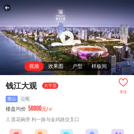
视频
效果图
户型
样板间
钱江大观
大平层
关注
萧山
公寓
50000
楼盘均价
元/㎡
莲花碗旁 利一路与金鸡路交叉口