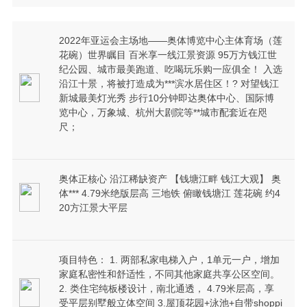
2022年亚运会主场地——奥体博览中心主体育场（莲
花碗）世界瞩目 百米享一线江景资源 95万方钱江世
纪公园、城市最美跑道、吃喝玩乐购一应俱全！ 入选
沿江十景，将被打造成为***滨水居住区！? 对望钱江
新城最美灯光秀 步行10分钟即达奥体中心、国际博
览中心，万象城、杭州大剧院等**城市配套近在咫
尺；
奥体正核心 沿江稀缺资产 【钱塘江畔 钱江大观】 奥
体*** 4.79米绝版层高 三地铁 俯瞰钱塘江 莲花碗 约4
20方江景大平层
项目特色： 1. 两部私家电梯入户，1单元一户，增加
家庭私密性和舒适性，不同其他家庭共享公区空间。
2. 类住宅纯板楼设计，南北通透， 4.79米层高，享
受平层别墅般立体空间 3.屋顶花园+泳池+自带shoppi