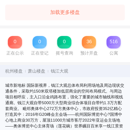
加载更多楼盘
0
0
0
36
516
正在公示
正在登记
摇号查询
预计开盘
公寓
杭州楼盘
萧山楼盘
钱江大观
城市新地标 国际新视界，钱江大观总体布局利用场地及周边现状交
通条件，采取约150米双塔楼加低层商业的空间布局模式。与周边
项目相呼应，主入口沿金鸡路布置，强化了重要的城市轴线和视线
通廊。钱江大观自带5000方大型商业综合体项目自带约1.3万方配
套商业。 毗邻奥体中心272万方奥体中心，市政府投资352亿精心
打造其中：2016年G20峰会主会场——杭州国际博览中心?国博中
心地上商业30万方，屋顶11000方城市客厅2022年亚运会主场地
——奥体博览中心主体育场（莲花碗）世界瞩目百米享一线江景资