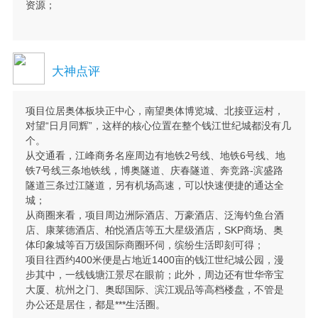
资源；
大神点评
项目位居奥体板块正中心，南望奥体博览城、北接亚运村，
对望“日月同辉”，这样的核心位置在整个钱江世纪城都没有几
个。
从交通看，江峰商务名座周边有地铁2号线、地铁6号线、地
铁7号线三条地铁线，博奥隧道、庆春隧道、奔竞路-滨盛路
隧道三条过江隧道，另有机场高速，可以快速便捷的通达全
城；
从商圈来看，项目周边洲际酒店、万豪酒店、泛海钓鱼台酒
店、康莱德酒店、柏悦酒店等五大星级酒店，SKP商场、奥
体印象城等百万级国际商圈环伺，缤纷生活即刻可得；
项目往西约400米便是占地近1400亩的钱江世纪城公园，漫
步其中，一线钱塘江景尽在眼前；此外，周边还有世华帝宝
大厦、杭州之门、奥邸国际、滨江观品等高档楼盘，不管是
办公还是居住，都是***生活圈。