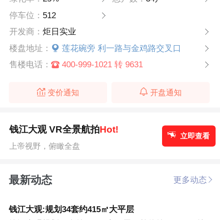
停车位：
512
开发商：
炬日实业
楼盘地址：
莲花碗旁 利一路与金鸡路交叉口
售楼电话：
400-999-1021 转 9631
变价通知
开盘通知
钱江大观 VR全景航拍
Hot!
立即查看
上帝视野，俯瞰全盘
最新动态
更多动态
钱江大观:规划34套约415㎡大平层