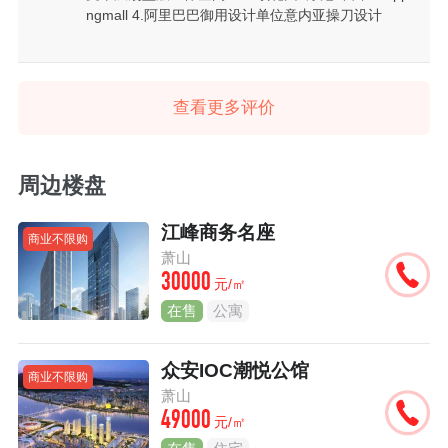
ngmall 4.阿里巴巴御用设计单位意内亚操刀设计
查看更多评价
周边楼盘
江峰商务名座
商业不限购
萧山
30000
元/㎡
在售
公寓
众安IOC潮悦公馆
商业不限购
萧山
49000
元/㎡