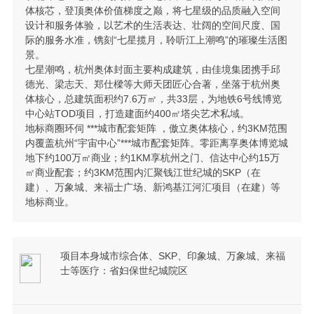
体核芯，登顶奥体价值梯度之巅，将七星级的品质融入空间
设计和服务体验，以艺术的生活表达、壮阔的空间尺度、国
际的服务水准，镌刻“七星揽月，聆听江上潮鸣”的璀璨生活图
景。
七星潮鸣，杭州奥体封面主要构成建筑，由佳境集团携手邱
德光、梁志天、郑仕樑等大师天团匠心合著，坐落于杭州奥
体核心，总建筑面积约7.6万㎡，共33层，为地铁6号线博览
中心站TOD项目，打造建面约400㎡塔尖艺术私域。
地标商圈环伺 ***城市配套矩阵 ，傲立奥体核心，约3KM范围
内覆盖杭州“宇宙中心”***城市配套矩阵。零距离享奥体博览城
地下约100万㎡商业；约1KM享杭州之门、信达中心约15万
㎡商业配套；约3KM范围内汇聚钱江世纪城的SKP（在
建）、万象城、来福士广场、新鸿基江河汇项目（在建）等
地标商业。
项目本身城市综合体、SKP、印象城、万象城、来福
士等医疗：省妇保世纪城院区