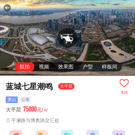
航拍
视频
效果图
户型
样板间
蓝城七星潮鸣
大平层
关注
萧山
公寓
75000
大平层
元/㎡
平澜路与博奥路交汇处