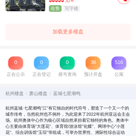
38333
元/㎡
在售
写字楼
加载更多楼盘
0
0
0
36
516
正在公示
正在登记
摇号查询
预计开盘
公寓
杭州楼盘
萧山楼盘
蓝城七星潮鸣
杭州蓝城·七星潮鸣"江"有它独自的时代符号，塑造了一个又一个的
城市传奇，当然杭州也不例外，为此迎来了2022年杭州亚运会主会
场。杭州奥体中心作为核心区域自然承担着它独特的角色。奥体中
心主要由体育场"大莲花"、体育馆/游泳馆"化蝶"、网球中心"小莲
花"、综合训练馆"玉琮"等组成，可举办世界性、洲际性综合运动