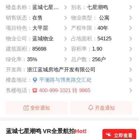
楼盘名称：
蓝城七星潮鸣
别名：
七星潮鸣
销售状态：
在售
物业类型：
公寓
项目特色：
大平层
产权年限：
40年
物业公司：
蓝城物业
占地面积：
54125
建筑面积：
85698
容积率：
1.90
绿化率：
35%
总户数：
256户
开发商：
浙江蓝城房地产开发有限公司
楼盘地址：
平澜路与博奥路交汇处
售楼电话：
400-999-1021 转 9865
变价通知
开盘通知
蓝城七星潮鸣 VR全景航拍
Hot!
立即查看