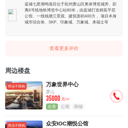
蓝城七星潮鸣项目位于杭州萧山区奥体博览城旁、距
离6号线地铁博览中心站80米，由蓝城打造精装平层
公馆、一线钱塘江景观、建筑面积400方， 项目本身
城市综合体、SKP、印象城、万象城、来福士等
查看更多评价
周边楼盘
万象世界中心
商业不限购
萧山
35000
元/㎡
在售
公寓
商铺
众安IOC潮悦公馆
商业不限购