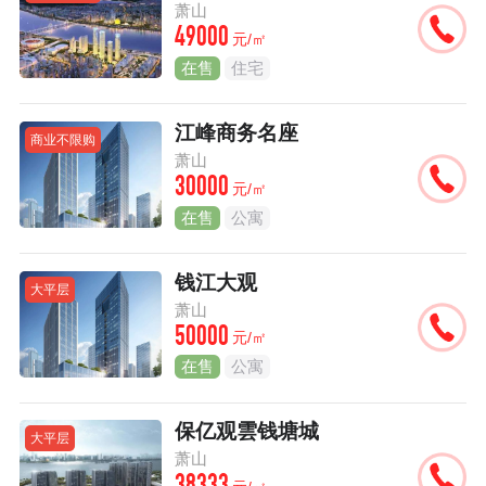
萧山
49000
元/㎡
在售
住宅
江峰商务名座
商业不限购
萧山
30000
元/㎡
在售
公寓
钱江大观
大平层
萧山
50000
元/㎡
在售
公寓
保亿观雲钱塘城
大平层
萧山