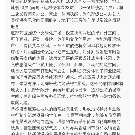
项目包括两栋分别高 85 米和 100 米的双子写字塔楼。地上
建筑23层 (面向亚运村楼体高23层，另一侧塔楼高21层) ，将
主要发挥商务办公、商业、休闲功能，为总部级公司办公人
员提供多元化的高端服务；地下设三层停车库以及综合后勤
服务
底部商业围绕中央绿化广场，设置挑高两层的半户外空间，
可作商业、展览、餐饮、休闲和文化等用途，也能为亚运城
市生活提供共享空间。三至五层的连桥空间串联起两座双子
塔楼：对内能围绕采光中庭产生互动，对外则能塑造有雕塑
感和层次感的体量。裙房第五层的屋顶设计成空中花园，为
入驻总部级企业员工提供了休闲、分享、互动的功能空间。
项目的建筑细节打造城市立面，同时亦充分体现了商业建筑
如何理性适应周边整体环境的诉求。塔式高层以夹角形式排
布，错落有序，两栋塔楼均能获得**景观。这样的铺排同时将
地块的中央部分敞开，向杭州市展示出来，造成独特的城市
空间，营造绿色商务办公环境，把地块的***优势与潜力得以
展露无遗。
两栋塔楼座落在地块的西南及东北侧，形成沿民祥路向亚运
村行驶车流对项目的***印象；其宽面朝南北，能够充份享用
绿化景观及采纳自然光。塔楼的立面采用简单且轮廓鲜明的
线条，营造建筑造型气度，同时亦具备遮阳节能和收纳设备
的功能。塔楼所设的多层挑空大堂能够配合中央广场与园林