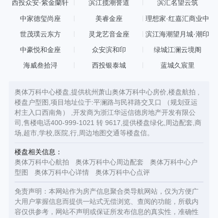
西投众安·紫金蘭轩
滨江揽潮誉道
滨汇名望云筑
中家德玺尚座
美睿金座
理想家·红嘉汇商业中
心
世茂璞云东方
灵龙艺音金座
滨江海潮望月城·潮印
中豪悦和金座
众安滨和印
绿城江澜云境阁
海威叁拾浔
西投银泰城
蓝城久宸里
奥体万科中心楼盘,提供杭州萧山奥体万科中心房价,楼盘航拍 ,
楼盘户型图,项目地址位于:平澜路与民祥路交叉口 （规划亚运
村主入口西南角） ,开发商为浙江华运信德房地产开发有限公
司,售楼电话400-999-1021 转 9617,提供楼盘绿化,周边配套,商
场,超市,学校,医院,行,周边地图交通等楼盘信。
楼盘相关信息：
奥体万科中心航拍
奥体万科中心周边配套
奥体万科中心户
型图
奥体万科中心详情
奥体万科中心点评
免责声明：本网站作为房产信息聚合类导航网站，仅为方便广
大用户掌握信息而提供一站式无偿浏览、查阅的功能，所载内
容仅供参考，网站不声明或保证所发布信息的真实性，准确性