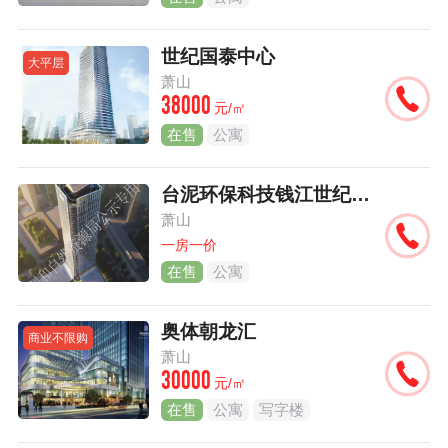
世纪国泰中心
大平层
萧山
38000
元/㎡
在售
公寓
台泥环保科技钱江世纪城项目
萧山
一房一价
在售
公寓
奥体朝龙汇
商业不限购
萧山
30000
元/㎡
在售
公寓
写字楼