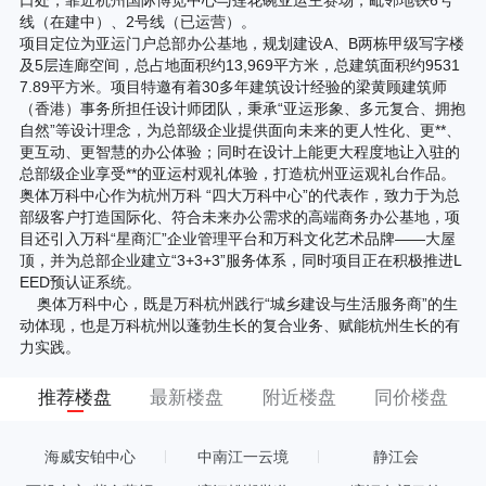
线（在建中）、2号线（已运营）。
项目定位为亚运门户总部办公基地，规划建设A、B两栋甲级写字楼
及5层连廊空间，总占地面积约13,969平方米，总建筑面积约9531
7.89平方米。项目特邀有着30多年建筑设计经验的梁黄顾建筑师
（香港）事务所担任设计师团队，秉承“亚运形象、多元复合、拥抱
自然”等设计理念，为总部级企业提供面向未来的更人性化、更**、
更互动、更智慧的办公体验；同时在设计上能更大程度地让入驻的
总部级企业享受**的亚运村观礼体验，打造杭州亚运观礼台作品。
奥体万科中心作为杭州万科 “四大万科中心”的代表作，致力于为总
部级客户打造国际化、符合未来办公需求的高端商务办公基地，项
目还引入万科“星商汇”企业管理平台和万科文化艺术品牌——大屋
顶，并为总部企业建立“3+3+3”服务体系，同时项目正在积极推进L
EED预认证系统。
奥体万科中心，既是万科杭州践行“城乡建设与生活服务商”的生
动体现，也是万科杭州以蓬勃生长的复合业务、赋能杭州生长的有
力实践。
推荐楼盘
最新楼盘
附近楼盘
同价楼盘
海威安铂中心
中南江一云境
静江会