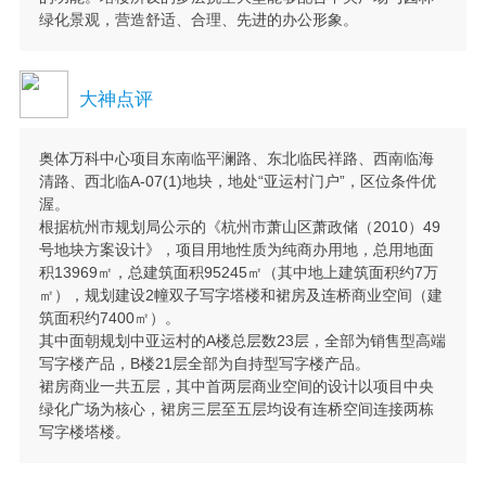
绿化景观，营造舒适、合理、先进的办公形象。
大神点评
奥体万科中心项目东南临平澜路、东北临民祥路、西南临海
清路、西北临A-07(1)地块，地处“亚运村门户”，区位条件优
渥。
根据杭州市规划局公示的《杭州市萧山区萧政储（2010）49
号地块方案设计》，项目用地性质为纯商办用地，总用地面
积13969㎡，总建筑面积95245㎡（其中地上建筑面积约7万
㎡），规划建设2幢双子写字塔楼和裙房及连桥商业空间（建
筑面积约7400㎡）。
其中面朝规划中亚运村的A楼总层数23层，全部为销售型高端
写字楼产品，B楼21层全部为自持型写字楼产品。
裙房商业一共五层，其中首两层商业空间的设计以项目中央
绿化广场为核心，裙房三层至五层均设有连桥空间连接两栋
写字楼塔楼。