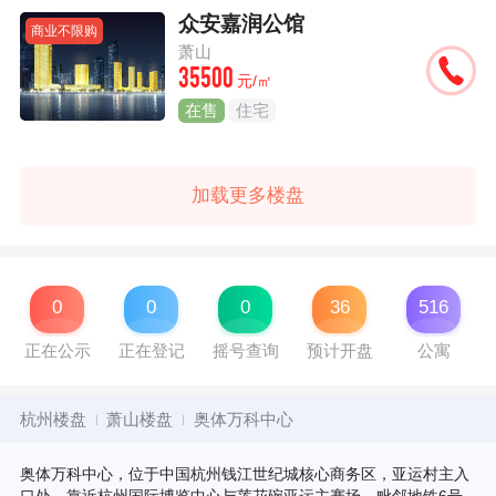
众安嘉润公馆
商业不限购
萧山
35500
元/㎡
在售
住宅
加载更多楼盘
0
0
0
36
516
正在公示
正在登记
摇号查询
预计开盘
公寓
杭州楼盘
萧山楼盘
奥体万科中心
奥体万科中心，位于中国杭州钱江世纪城核心商务区，亚运村主入
口处，靠近杭州国际博览中心与莲花碗亚运主赛场，毗邻地铁6号