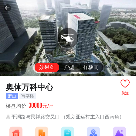
效果图
户型
样板间
奥体万科中心
关注
萧山
写字楼
30000
楼盘均价
元/㎡
平澜路与民祥路交叉口 （规划亚运村主入口西南角）