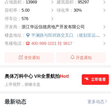
占地面积：
13969
建筑面积：
95297
容积率：
5.00
绿化率：
30%
停车位：
576
开发商：
浙江华运信德房地产开发有限公司
楼盘地址：
平澜路与民祥路交叉口 （规划亚运村主入口西南角）
售楼电话：
400-999-1021 转 9617
变价通知
开盘通知
奥体万科中心 VR全景航拍
Hot!
立即查看
上帝视野，俯瞰全盘
最新动态
更多动态