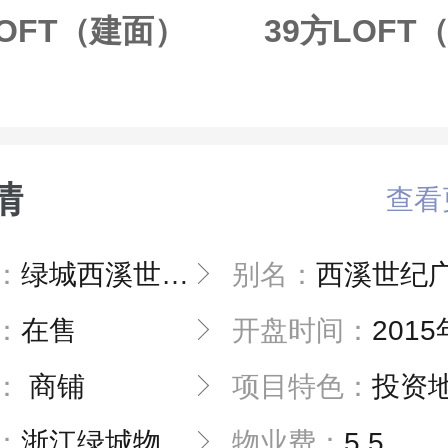
LOFT（建面）
39方LOFT
情
查看
：
绿城西溪世纪广场
别名：
西溪世纪
：
在售
开盘时间：
2015年8月2
：
商铺
项目特色：
投资
：
浙江绿城物业管理有限公司
物业费：
5.5