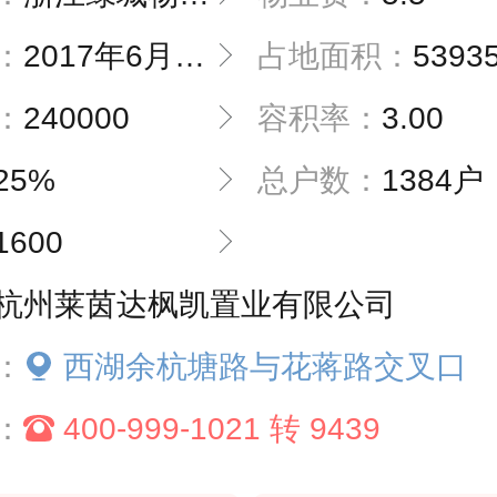
：
2017年6月30日交付
占地面积：
5393
：
240000
容积率：
3.00
25%
总户数：
1384户
1600
杭州莱茵达枫凯置业有限公司
：
西湖余杭塘路与花蒋路交叉口
：
400-999-1021 转 9439