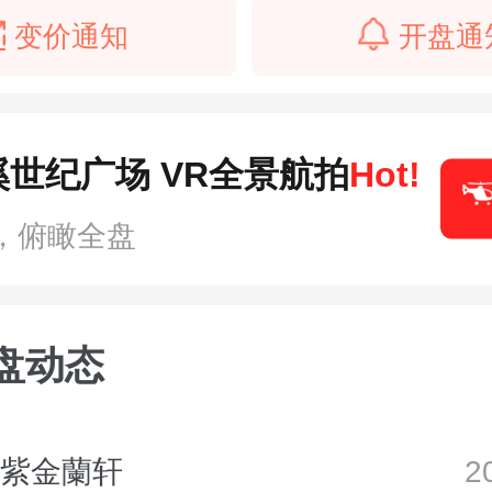
变价通知
开盘通
世纪广场 VR全景航拍
Hot!
，俯瞰全盘
盘动态
·紫金蘭轩
2