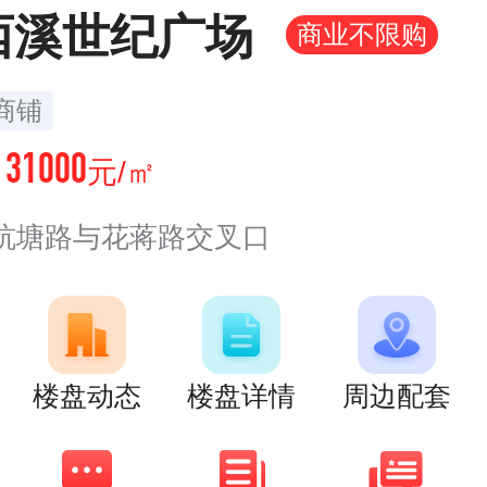
西溪世纪广场
商业不限购
商铺
31000
价
元/㎡
杭塘路与花蒋路交叉口
楼盘动态
楼盘详情
周边配套