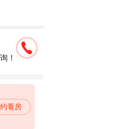
询！
约看房