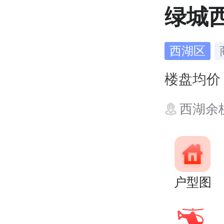
绿城
西湖区
楼盘均
西湖余
户型图