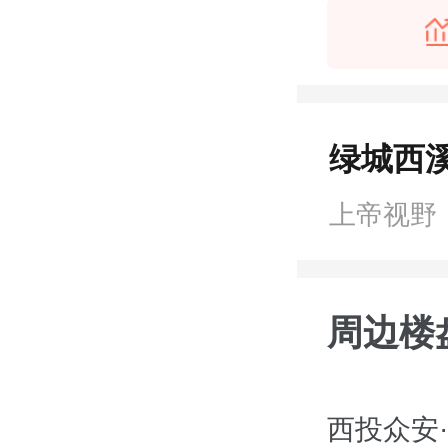
绿城西溪
上帝视野
周边楼
西投众安