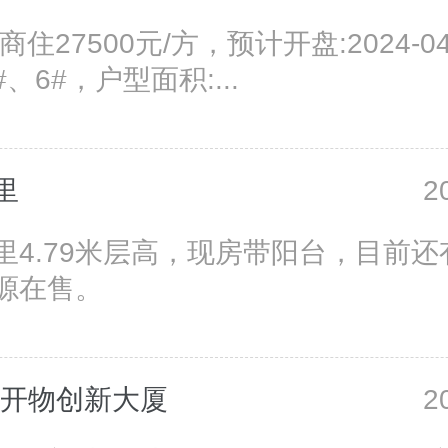
商住27500元/方，预计开盘:2024-
#、6#，户型面积:...
里
2
里4.79米层高，现房带阳台，目前还
源在售。
·开物创新大厦
2