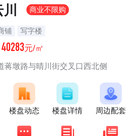
云川
商业不限购
商铺
写字楼
40283
价
元/㎡
道蒋墩路与晴川街交叉口西北侧
楼盘动态
楼盘详情
周边配套