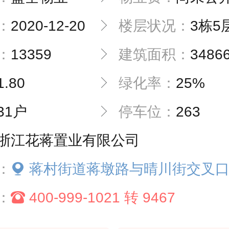
：
2020-12-20
楼层状况：
3栋5
：
13359
建筑面积：
3486
1.80
绿化率：
25%
31户
停车位：
263
浙江花蒋置业有限公司
：
蒋村街道蒋墩路与晴川街交叉
：
400-999-1021 转 9467