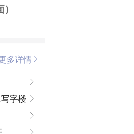
建面）
更多详情
,写字楼
开