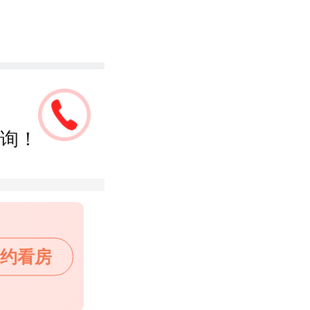
询！
约看房