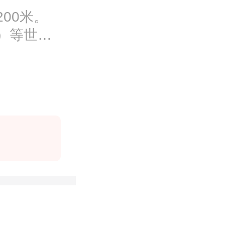
00米。
）等世界5