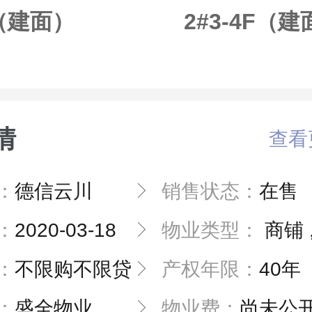
F（建面）
2#3-4F（
情
查看
：
德信云川
销售状态：
在售
：
2020-03-18
物业类型：
商铺 
：
不限购不限贷
产权年限：
40年
：
盛全物业
物业费：
尚未公