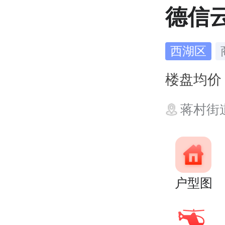
德信
西湖区
楼盘均
蒋村街
户型图