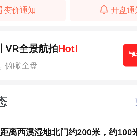
变价通知
开盘通
 VR全景航拍
Hot!
，俯瞰全盘
态
:距离西溪湿地北门约200米，约100