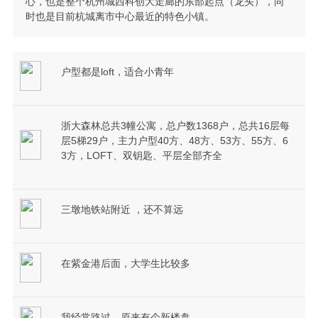
心，也是整个杭州城西科创大走廊的东部起点（龙头），同
时也是目前杭城离市中心最近的特色小镇。
户型都是loft，适合小青年
浙大森林总共3幢公寓，总户数1368户，总共16层每
层5梯29户，主力户型40方、48方、53方、55方、6
3方，LOFT、双钥匙、平层全部齐全
三墩地铁站附近 ，还不算远
在紫金港后面，大学生比较多
我经常路过，原来有个新楼盘