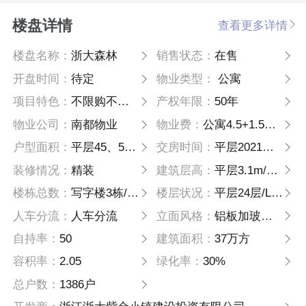
楼盘详情
查看更多详情
楼盘名称：
浙大森林
销售状态：
在售
开盘时间：
待定
物业类型：
公寓
项目特色：
不限购不限贷
产权年限：
50年
物业公司：
南都物业
物业费：
公寓4.5+1.5写字楼5.5+1.5
户型面积：
平层45、56、60、75、95/LOFT48/65
交房时间：
平层2021年5月底/LOFT 2021
装修情况：
精装
建筑层高：
平层3.1m/LOFT4.79m
楼栋总数：
写字楼3栋/独栋写字楼14栋/公寓3栋（D1平层、D2和D3LOFT）
楼层状况：
平层24层/LOFT 16层
人车分流：
人车分流
立面风格：
铝板加玻璃幕墙
自持率：
50
建筑面积：
37万方
容积率：
2.05
绿化率：
30%
总户数：
1386户