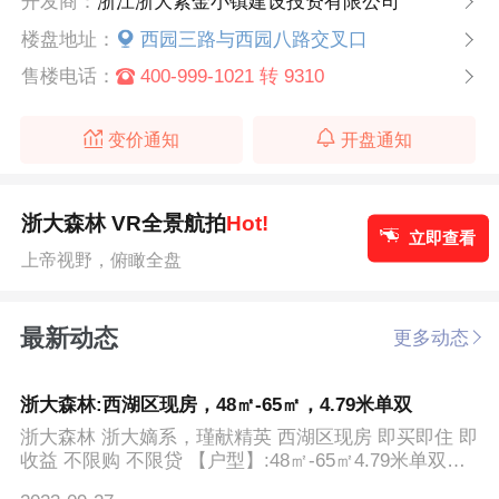
开发商：
浙江浙大紫金小镇建设投资有限公司
楼盘地址：
西园三路与西园八路交叉口
售楼电话：
400-999-1021 转 9310
变价通知
开盘通知
浙大森林 VR全景航拍
Hot!
立即查看
上帝视野，俯瞰全盘
最新动态
更多动态
浙大森林:西湖区现房，48㎡-65㎡，4.79米单双
浙大森林 浙大嫡系，瑾献精英 西湖区现房 即买即住 即
收益 不限购 不限贷 【户型】:48㎡-65㎡4.79米单双钥
匙 ...