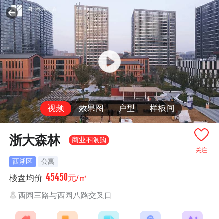
视频
效果图
户型
样板间
浙大森林
商业不限购
关注
西湖区
公寓
45450
楼盘均价
元/㎡
西园三路与西园八路交叉口