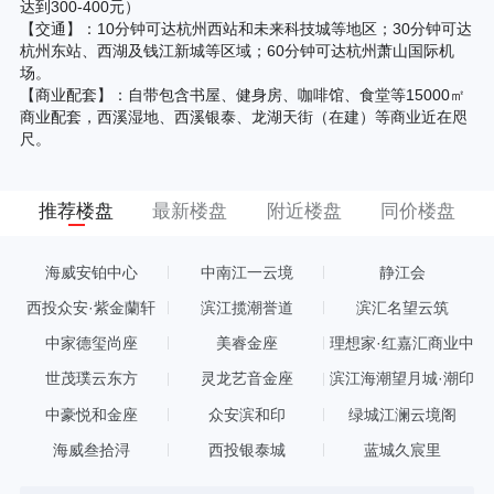
达到300-400元）
【交通】：10分钟可达杭州西站和未来科技城等地区；30分钟可达
杭州东站、西湖及钱江新城等区域；60分钟可达杭州萧山国际机
场。
【商业配套】：自带包含书屋、健身房、咖啡馆、食堂等15000㎡
商业配套，西溪湿地、西溪银泰、龙湖天街（在建）等商业近在咫
尺。
推荐楼盘
最新楼盘
附近楼盘
同价楼盘
海威安铂中心
中南江一云境
静江会
西投众安·紫金蘭轩
滨江揽潮誉道
滨汇名望云筑
中家德玺尚座
美睿金座
理想家·红嘉汇商业中
心
世茂璞云东方
灵龙艺音金座
滨江海潮望月城·潮印
中豪悦和金座
众安滨和印
绿城江澜云境阁
海威叁拾浔
西投银泰城
蓝城久宸里