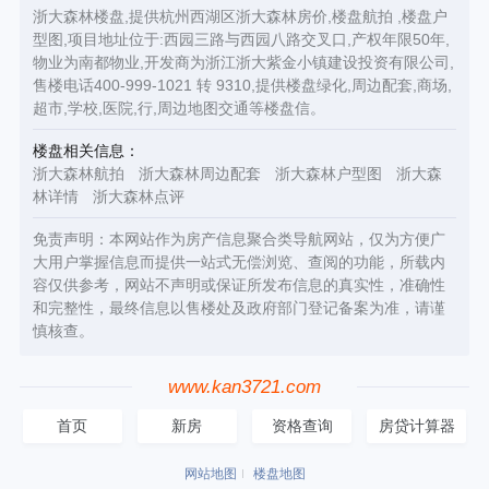
浙大森林楼盘,提供杭州西湖区浙大森林房价,楼盘航拍 ,楼盘户
型图,项目地址位于:西园三路与西园八路交叉口,产权年限50年,
物业为南都物业,开发商为浙江浙大紫金小镇建设投资有限公司,
售楼电话400-999-1021 转 9310,提供楼盘绿化,周边配套,商场,
超市,学校,医院,行,周边地图交通等楼盘信。
楼盘相关信息：
浙大森林航拍
浙大森林周边配套
浙大森林户型图
浙大森
林详情
浙大森林点评
免责声明：本网站作为房产信息聚合类导航网站，仅为方便广
大用户掌握信息而提供一站式无偿浏览、查阅的功能，所载内
容仅供参考，网站不声明或保证所发布信息的真实性，准确性
和完整性，最终信息以售楼处及政府部门登记备案为准，请谨
慎核查。
www.kan3721.com
首页
新房
资格查询
房贷计算器
网站地图
楼盘地图