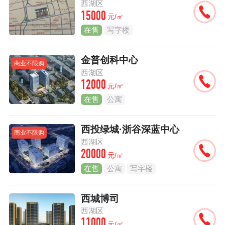
西湖区
15000
元/㎡
在售
写字楼
金普创科中心
商业不限购
西湖区
12000
元/㎡
在售
公寓
西投绿城·浙谷深蓝中心
商业不限购
西湖区
20000
元/㎡
在售
公寓
写字楼
西城博司
西湖区
11000
元/㎡