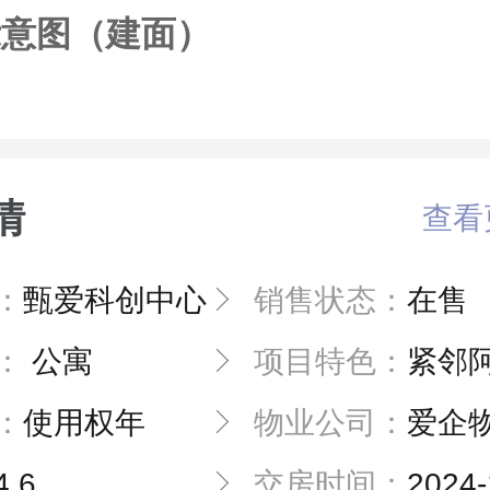
示意图（建面）
情
查看
：
甄爱科创中心
销售状态：
在售
：
公寓
项目特色：
紧邻阿里云！
：
使用权年
物业公司：
爱企
4.6
交房时间：
2024-