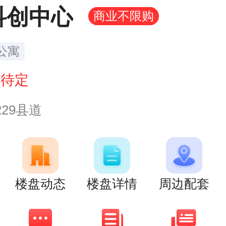
科创中心
商业不限购
公寓
价
待定
29县道
楼盘动态
楼盘详情
周边配套