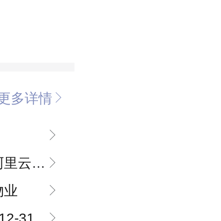
更多详情
菜鸟面对面！
物业
12-31