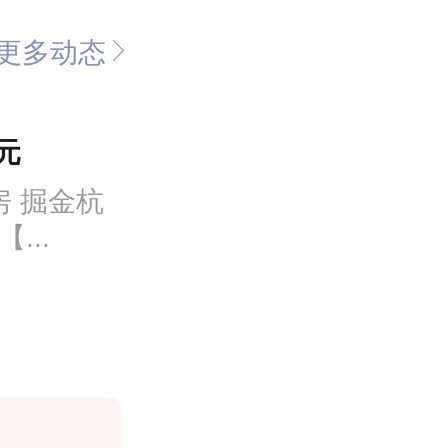
更多动态
元
房 掘金杭
...