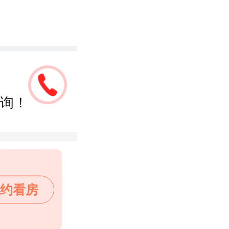
询！
约看房