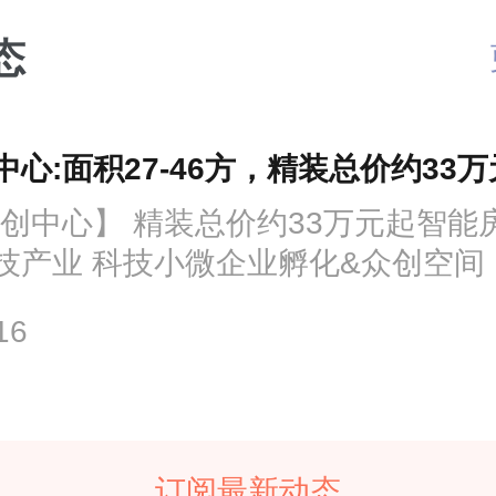
态
心:面积27-46方，精装总价约33万
科创中心】 精装总价约33万元起智能
产业 科技小微企业孵化&众创空间 【
16
订阅最新动态