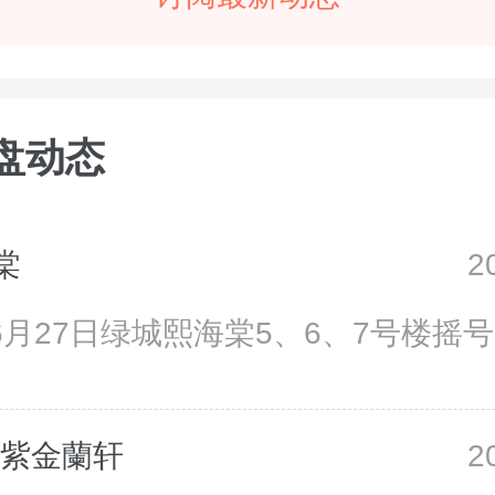
盘动态
棠
2
06月27日绿城熙海棠5、6、7号楼摇
·紫金蘭轩
2