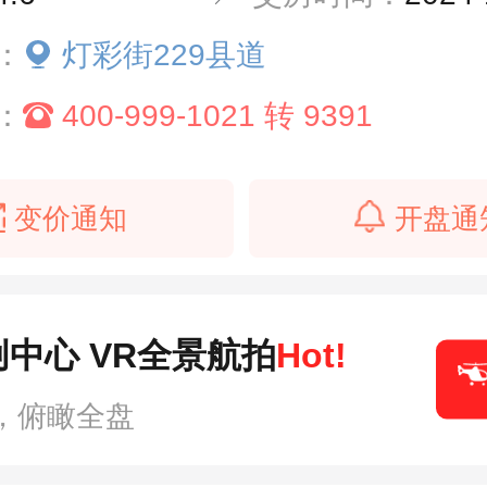
：
灯彩街229县道
：
400-999-1021 转 9391
变价通知
开盘通
中心 VR全景航拍
Hot!
，俯瞰全盘