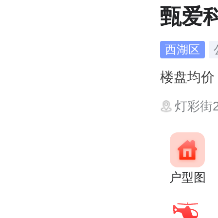
甄爱
西湖区
楼盘均
灯彩街2
户型图