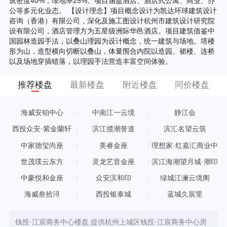
筑密度40%，绿地率25%。项目涵盖酒店、酒店式公寓、商业、办
公等多元化业态。 【设计理念】项目概念设计为凯达环球建筑设计
咨询（香港）有限公司，深化及施工图设计杭州市建筑设计研究院
设有限公司，酒店管理方为五星级洲际华邑酒店。项目建筑借鉴中
国园林造园手法，以叠山理园为设计概念，统一建筑与场地。塔楼
形为山，造型横向切断以叠山，体量围合内院以造园。裙楼、连桥
以及场地穿插错落，以理园手法营造丰富空间体验。
推荐楼盘
最新楼盘
附近楼盘
同价楼盘
海威安铂中心
中南江一云境
静江会
西投众安·紫金蘭轩
滨江揽潮誉道
滨汇名望云筑
中家德玺尚座
美睿金座
理想家·红嘉汇商业中
心
世茂璞云东方
灵龙艺音金座
滨江海潮望月城·潮印
中豪悦和金座
众安滨和印
绿城江澜云境阁
海威叁拾浔
西投银泰城
蓝城久宸里
钱投·江宸商务中心楼盘,提供杭州上城区钱投·江宸商务中心房