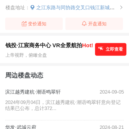
楼盘地址：
之江东路与同协路交叉口钱江新城二期建设指挥部1楼
变价通知
开盘通知
钱投·江宸商务中心 VR全景航拍
Hot!
立即查看
上帝视野，俯瞰全盘
周边楼盘动态
滨江越秀建杭·潮语鸣翠轩
2024-09-05
2024年09月04日，滨江越秀建杭·潮语鸣翠轩意向登记
结果已公布，总计372...
华发·武珹云府
2024-08-21