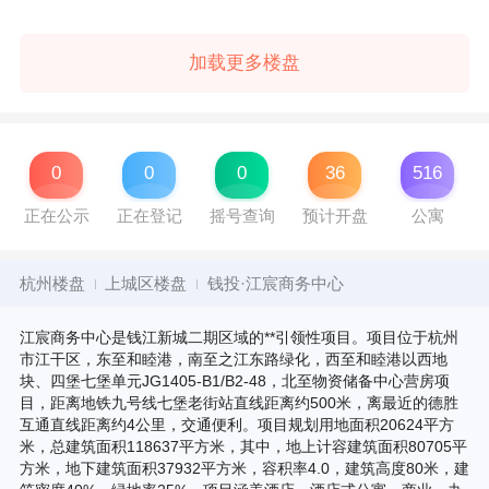
加载更多楼盘
0
0
0
36
516
正在公示
正在登记
摇号查询
预计开盘
公寓
杭州楼盘
上城区楼盘
钱投·江宸商务中心
江宸商务中心是钱江新城二期区域的**引领性项目。项目位于杭州
市江干区，东至和睦港，南至之江东路绿化，西至和睦港以西地
块、四堡七堡单元JG1405-B1/B2-48，北至物资储备中心营房项
目，距离地铁九号线七堡老街站直线距离约500米，离最近的德胜
互通直线距离约4公里，交通便利。项目规划用地面积20624平方
米，总建筑面积118637平方米，其中，地上计容建筑面积80705平
方米，地下建筑面积37932平方米，容积率4.0，建筑高度80米，建