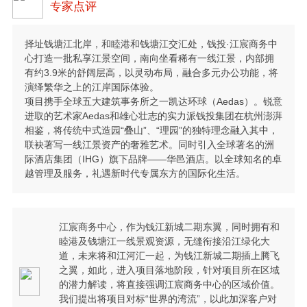
专家点评
择址钱塘江北岸，和睦港和钱塘江交汇处，钱投·江宸商务中
心打造一批私享江景空间，南向坐看稀有一线江景，内部拥
有约3.9米的舒阔层高，以灵动布局，融合多元办公功能，将
演绎繁华之上的江岸国际体验。
项目携手全球五大建筑事务所之一凯达环球（Aedas）。锐意
进取的艺术家Aedas和雄心壮志的实力派钱投集团在杭州澎湃
相鉴，将传统中式造园“叠山”、“理园”的独特理念融入其中，
联袂著写一线江景资产的奢雅艺术。同时引入全球著名的洲
际酒店集团（IHG）旗下品牌——华邑酒店。以全球知名的卓
越管理及服务，礼遇新时代专属东方的国际化生活。
江宸商务中心，作为钱江新城二期东翼，同时拥有和
睦港及钱塘江一线景观资源，无缝衔接沿江绿化大
道，未来将和江河汇一起，为钱江新城二期插上腾飞
之翼，如此，进入项目落地阶段，针对项目所在区域
的潜力解读，将直接强调江宸商务中心的区域价值。
我们提出将项目对标“世界的湾流”，以此加深客户对