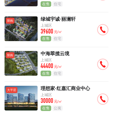
在售
住宅
绿城宇诚·丽澜轩
限购
上城区
39600
元/㎡
在售
住宅
中海翠揽云境
限购
上城区
44400
元/㎡
在售
住宅
理想家·红嘉汇商业中心
大平层
上城区
30000
元/㎡
在售
公寓