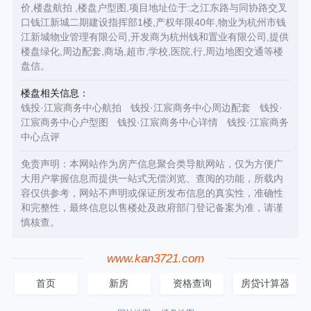
价,楼盘航拍 ,楼盘户型图,项目地址位于:之江东路与同协路交叉
口钱江新城二期建设指挥部1楼,产权年限40年,物业为杭州市钱
江新城物业管理有限公司,开发商为杭州钱和置业有限公司,提供
楼盘绿化,周边配套,商场,超市,学校,医院,行,周边地图交通等楼
盘信。
楼盘相关信息：
钱投·江宸商务中心航拍
钱投·江宸商务中心周边配套
钱投·
江宸商务中心户型图
钱投·江宸商务中心详情
钱投·江宸商务
中心点评
免责声明：本网站作为房产信息聚合类导航网站，仅为方便广
大用户掌握信息而提供一站式无偿浏览、查阅的功能，所载内
容仅供参考，网站不声明或保证所发布信息的真实性，准确性
和完整性，最终信息以售楼处及政府部门登记备案为准，请谨
慎核查。
www.kan3721.com
首页
新房
资格查询
房贷计算器