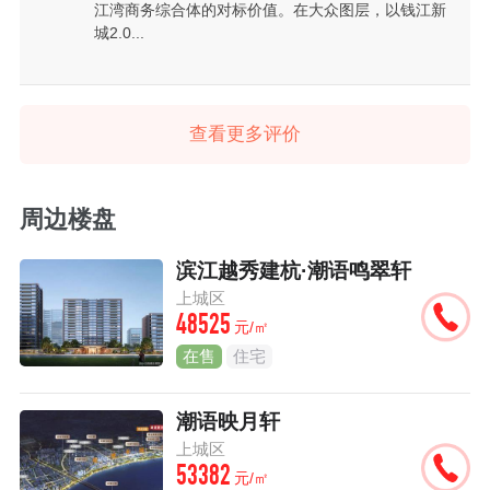
江湾商务综合体的对标价值。在大众图层，以钱江新
城2.0...
查看更多评价
周边楼盘
滨江越秀建杭·潮语鸣翠轩
上城区
48525
元/㎡
在售
住宅
潮语映月轩
上城区
53382
元/㎡