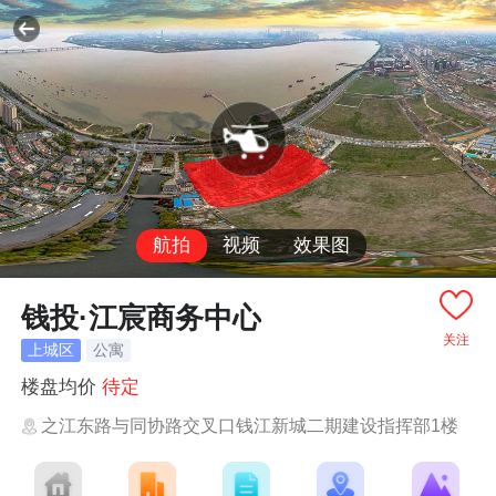
航拍
视频
效果图
钱投·江宸商务中心
关注
上城区
公寓
楼盘均价
待定
之江东路与同协路交叉口钱江新城二期建设指挥部1楼