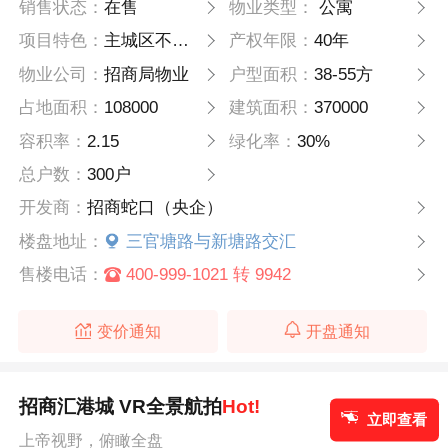
销售状态：
在售
物业类型：
公寓
项目特色：
主城区不限购
产权年限：
40年
物业公司：
招商局物业
户型面积：
38-55方
占地面积：
108000
建筑面积：
370000
容积率：
2.15
绿化率：
30%
总户数：
300户
开发商：
招商蛇口（央企）
楼盘地址：
三官塘路与新塘路交汇
售楼电话：
400-999-1021 转 9942
变价通知
开盘通知
招商汇港城 VR全景航拍
Hot!
立即查看
上帝视野，俯瞰全盘