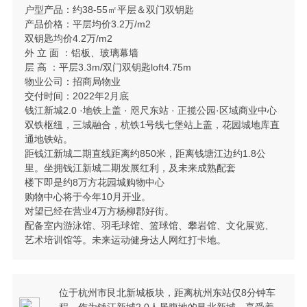
户型产品：约38-55㎡平层＆双门双钥匙
产品价格：平层均价3.2万/m2
双钥匙均价4.2万/m2
外 立 面 ：铝板、玻璃幕墙
层 高 ：平层3.3m/双门双钥匙loft4.75m
物业公司：招商局物业
交付时间：2022年2月底
钱江新城2.0 ·地铁上盖 · 咫尺东站 · 正揽公园·区域商业中心
双铁枢纽，三城融合，杭铁1号线七堡站上盖，花园城地库直
通地铁站。
距钱江新城二期直线距离约850米，距离钱塘江边约1.8公
里。坐拥钱江新城二期发展红利，及未来成熟配套
楼下即是约8万方花园城购物中心
购物中心将于今年10月开业。
对望已经在营业4万方杨柳郡好街。
配备室内游泳馆、羽毛球馆、篮球馆、攀岩馆、文化展览、
艺术培训馆等。未来运动健身达人网红打卡地。
位于杭州市艮北新城板块，距离杭州东站仅8分钟车