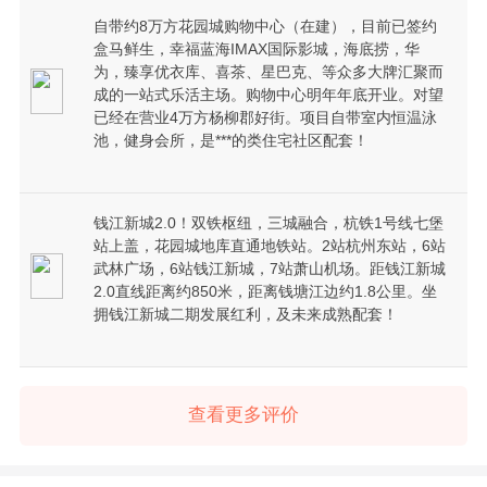
自带约8万方花园城购物中心（在建），目前已签约
盒马鲜生，幸福蓝海IMAX国际影城，海底捞，华
为，臻享优衣库、喜茶、星巴克、等众多大牌汇聚而
成的一站式乐活主场。购物中心明年年底开业。对望
已经在营业4万方杨柳郡好街。项目自带室内恒温泳
池，健身会所，是***的类住宅社区配套！
钱江新城2.0！双铁枢纽，三城融合，杭铁1号线七堡
站上盖，花园城地库直通地铁站。2站杭州东站，6站
武林广场，6站钱江新城，7站萧山机场。距钱江新城
2.0直线距离约850米，距离钱塘江边约1.8公里。坐
拥钱江新城二期发展红利，及未来成熟配套！
查看更多评价