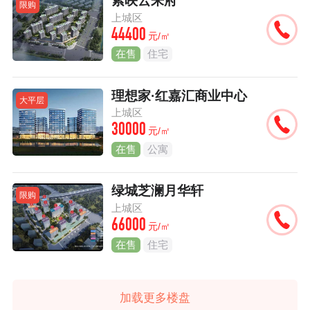
紫映云来府
限购
上城区
44400
元/㎡
在售
住宅
理想家·红嘉汇商业中心
大平层
上城区
30000
元/㎡
在售
公寓
绿城芝澜月华轩
限购
上城区
66000
元/㎡
在售
住宅
加载更多楼盘