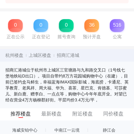
0
0
0
36
516
正在公示
正在登记
摇号查询
预计开盘
公寓
杭州楼盘
上城区楼盘
招商汇港城
招商汇港城位于杭州市上城区三官塘路与九和路交叉口（1号线七
堡地铁站D出口）。项目自带约8万方花园城购物中心（在建），目
前已签约盒马鲜生，幸福蓝海IMAX国际影城，海底捞，卡通尼、英
孚教育、老凤祥、周大福、华为、喜茶、星巴克、肯德基、可莎蜜
儿、新白鹿、赠李白、一点点等，购物中心今年年底开业。对望已
经在营业4万方杨柳郡好街。平层均价3.4万元/平，
推荐楼盘
最新楼盘
附近楼盘
同价楼盘
海威安铂中心
中南江一云境
静江会