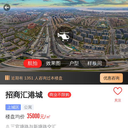
航拍
效果图
户型
样板间
优惠咨询
近期有 1351 人咨询过本楼盘
招商汇港城
商业不限购
关注
上城区
公寓
35000
楼盘均价
元/㎡
三官塘路与新塘路交汇