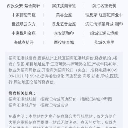
西投众安·紫金蘭轩
滨江揽潮誉道
滨汇名望云筑
中家德玺尚座
美睿金座
理想家·红嘉汇商业中
心
世茂璞云东方
灵龙艺音金座
滨江海潮望月城·潮印
中豪悦和金座
众安滨和印
绿城江澜云境阁
海威叁拾浔
西投银泰城
蓝城久宸里
招商汇港城楼盘,提供杭州上城区招商汇港城房价,楼盘航拍 ,楼
盘户型图,项目地址位于:三官塘路与新塘路交汇,产权年限40年,
物业为招商局物业,开发商为招商蛇口（央企）,售楼电话400-9
99-1021 转 9942,提供楼盘绿化,周边配套,商场,超市,学校,医院,
行,周边地图交通等楼盘信。
楼盘相关信息：
招商汇港城航拍
招商汇港城周边配套
招商汇港城户型图
招商汇港城详情
招商汇港城点评
免责声明：本网站作为房产信息聚合类导航网站，仅为方便广
大用户掌握信息而提供一站式无偿浏览、查阅的功能，所载内