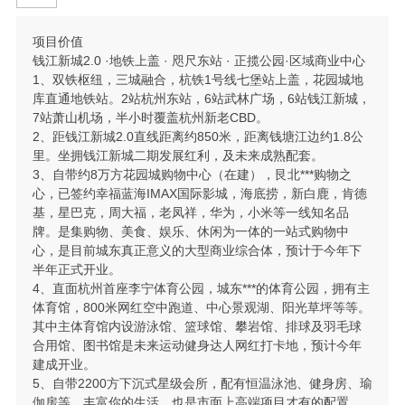
项目价值
钱江新城2.0 ·地铁上盖 · 咫尺东站 · 正揽公园·区域商业中心
1、双铁枢纽，三城融合，杭铁1号线七堡站上盖，花园城地
库直通地铁站。2站杭州东站，6站武林广场，6站钱江新城，
7站萧山机场，半小时覆盖杭州新老CBD。
2、距钱江新城2.0直线距离约850米，距离钱塘江边约1.8公
里。坐拥钱江新城二期发展红利，及未来成熟配套。
3、自带约8万方花园城购物中心（在建），艮北***购物之
心，已签约幸福蓝海IMAX国际影城，海底捞，新白鹿，肯德
基，星巴克，周大福，老凤祥，华为，小米等一线知名品
牌。是集购物、美食、娱乐、休闲为一体的一站式购物中
心，是目前城东真正意义的大型商业综合体，预计于今年下
半年正式开业。
4、直面杭州首座李宁体育公园，城东***的体育公园，拥有主
体育馆，800米网红空中跑道、中心景观湖、阳光草坪等等。
其中主体育馆内设游泳馆、篮球馆、攀岩馆、排球及羽毛球
合用馆、图书馆是未来运动健身达人网红打卡地，预计今年
建成开业。
5、自带2200方下沉式星级会所，配有恒温泳池、健身房、瑜
伽房等，丰富你的生活，也是市面上高端项目才有的配置。