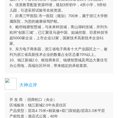
6、优质教育配套资源环绕，规划3所初中，4所小学，9所幼
儿园，引进采荷试验等名校资源。
7、距离三甲医院-市一医院（规划）700米，属于浙江大学附
属医院，为您的健康保驾护航。
8、毗邻钱塘智慧城，与未来科技城，青山湖科技城，并列为
杭州“创新三城”，已汇聚亚马逊中国、如涵控股、巨星科技等
超5000家企业，上市企业12家，国家技术高新技术企业61
家。
9、东方电子商务园，浙江省电子商务十大产业园区之一，被
列为浙江省高新技术企业的数量占全区总量70%以上。
10、钱江新城2.0、枢纽商务区、钱塘智慧城及周边大量住宅
办公用地，高端社区环伺，带来稳定的承租客群。
大神点评
开 发 商 ：招商蛇口（央企）
区域板块：钱江新城2.0中央居住区
产品类型：层高4.75米+精装修+双门双钥匙/层高3.3米平层
产权性质：酒店式公寓，40年