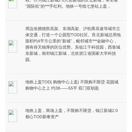
程。作为钱江新城2.0人居腹地的艮北新城，享受着
“国际杭”的***手红利。地铁一号线七堡站上盖，
周边坐拥德胜高架、东湖高架、沪杭甬高速等城市立
体交通，打造一个公园型TOD社区。艮北新城总用地
面积约4平方公里的“新城”，毗邻城市***金融中心，
拥有得天独厚的区位优势。东临江干科技园，西靠城
东新城，南邻钱江新城，北依浙江省国家大学科技
园。
地铁上盖TOD| 购物中心上盖| 不限购不限贷 花园城
购物中心之上 约38——55平 双门双钥匙
地铁上盖，商场上盖，不限购不限贷，钱江新城2.0
都心TOD新奢资产