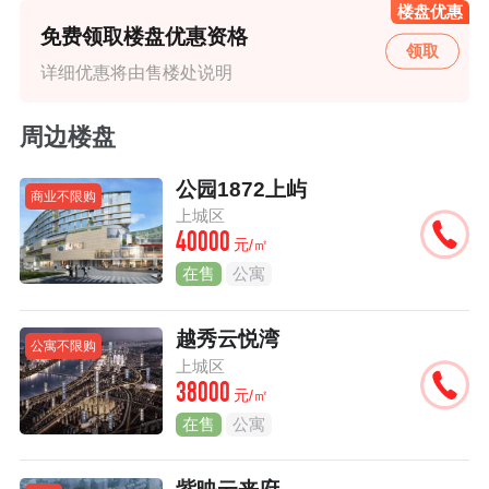
楼盘优惠
免费领取楼盘优惠资格
领取
详细优惠将由售楼处说明
周边楼盘
公园1872上屿
商业不限购
上城区
40000
元/㎡
在售
公寓
越秀云悦湾
公寓不限购
上城区
38000
元/㎡
在售
公寓