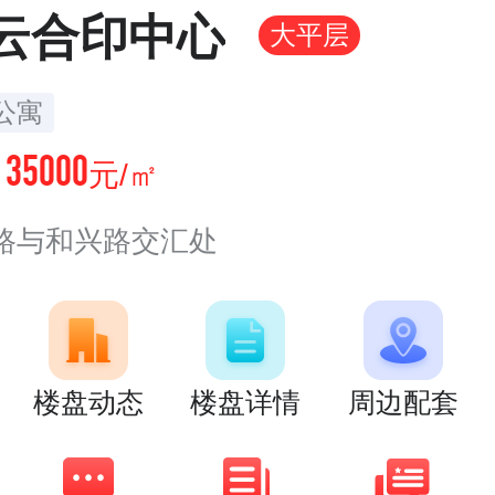
·云合印中心
大平层
公寓
35000
价
元/㎡
路与和兴路交汇处
楼盘动态
楼盘详情
周边配套