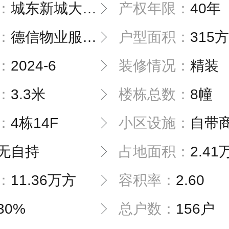
：
城东新城大平层
产权年限：
40年
：
德信物业服务有限公司
户型面积：
315方，
：
2024-6
装修情况：
精装
：
3.3米
楼栋总数：
8幢
：
4栋14F
小区设施：
自带
无自持
占地面积：
2.41
：
11.36万方
容积率：
2.60
30%
总户数：
156户