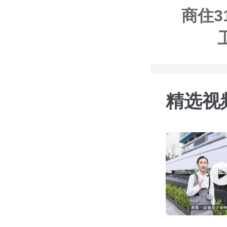
商住3
精选视