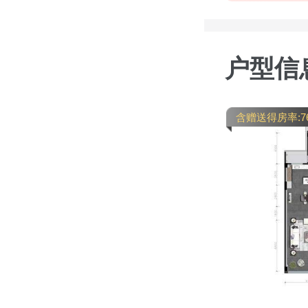
户型信
含赠送得房率:7