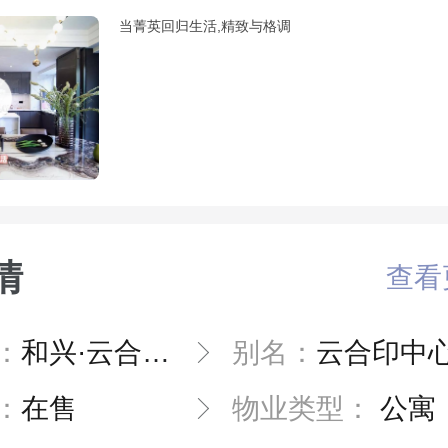
当菁英回归生活,精致与格调
情
查看
：
和兴·云合印中心
别名：
云合印中
：
在售
物业类型：
公寓