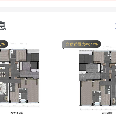
息
6%
含赠送得房率:77%