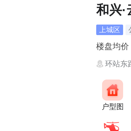
和兴
上城区
楼盘均
环站东
户型图