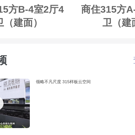
15方B-4室2厅4
商住315方A
卫（建面）
卫（建
频
领略不凡尺度 315样板云空间