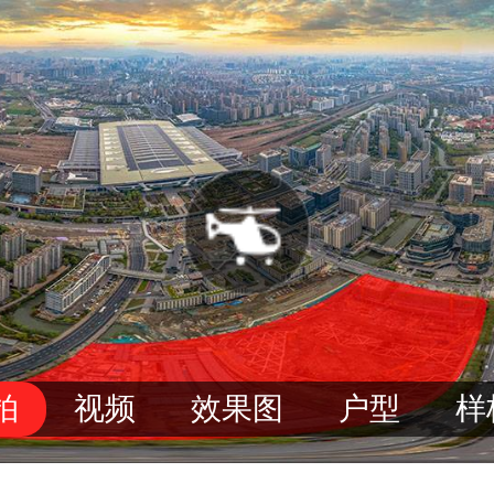
拍
视频
效果图
户型
样