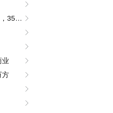
350方
商业
万方