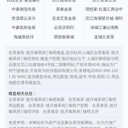
中家德玺尚座
美睿金座
理想家·红嘉汇商业中
心
世茂璞云东方
灵龙艺音金座
滨江海潮望月城·潮印
中豪悦和金座
众安滨和印
绿城江澜云境阁
海威叁拾浔
西投银泰城
蓝城久宸里
合景泰富·揽月臻翠府│臻橒楼盘,提供杭州上城区合景泰富·揽月
臻翠府│臻橒房价,楼盘户型图,项目地址位于:上城区黎明路与明
石路交叉口在建地铁4号线二期黎明站,产权年限40年,物业为广
州宁骏物业,开发商为杭州惠烜有限公司,售楼电话400-999-102
1 转 9402,提供楼盘绿化,周边配套,商场,超市,学校,医院,行,周边
地图交通等楼盘信。
楼盘相关信息：
合景泰富·揽月臻翠府│臻橒相册
合景泰富·揽月臻翠府│臻橒
周边配套
合景泰富·揽月臻翠府│臻橒户型图
合景泰富·揽月
臻翠府│臻橒详情
合景泰富·揽月臻翠府│臻橒点评
免责声明：本网站作为房产信息聚合类导航网站，仅为方便广