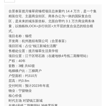
合景泰富揽月臻翠府臻橒项目总体量约 14.4 万方，是一个集
精装住宅、主题商业街区、商务办公为一体的国际复合住
区，是未来的城东新坐标。北面自带约 3.1 万方商业商务体
量，以独栋BLOCK+步行街区+大平层的复合业态的组合模
式。
项目名称：臻橒
开发商：杭州惠烜有限公司（合景泰富）
项目区域：占位“钱江新城生活圈”
售楼处位置：揽月臻翠生活美学馆
项目位置：江干区明石路（在建地铁4号线二期黎明站）
产权：40年
套数：3幢 共60套
电梯梯户比：三梯两户
户型面积：约310方
层高：约3.8m
交付时间：预计2023年年底
物业：宁骏物业
核心价值
时代主场 对望钱江新城
在建4号线二期黎明站 地铁零距离