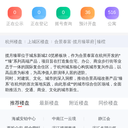
0
0
0
36
516
正在公示
正在登记
摇号查询
预计开盘
公寓
杭州楼盘
上城区楼盘
合景泰富·揽月臻翠府│臻橒
揽月臻翠位于城东新城2.0笕桥板块，作为合景泰富在杭州开发的*
*“臻”系列高端产品，项目旨在打造集住宅、办公、商业步行街等业
态于一体的国际复合住区，于杭州城东核心构筑城市复兴作品，以
高品质为标准，为高净值人群演绎人居的进阶。
同时，对建筑、文化、城市的深入洞察，推动合景高端改善产品“臻
系”在杭州的首次落地实践，由此形成**的城市综合住区场域，全面
助推活力、交通、商业、文化的城市新生。
推荐楼盘
最新楼盘
附近楼盘
同价楼盘
海威安铂中心
中南江一云境
静江会
西投众安·紫金蘭轩
滨江揽潮誉道
滨汇名望云筑