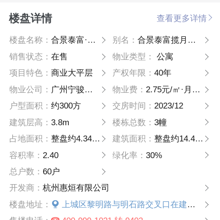
楼盘详情
查看更多详情
楼盘名称：
合景泰富·揽月臻翠府│臻橒
别名：
合景泰富揽月臻翠府
销售状态：
在售
物业类型：
公寓
项目特色：
商业大平层
产权年限：
40年
物业公司：
广州宁骏物业
物业费：
2.75元/㎡·月（不含能耗）
户型面积：
约300方
交房时间：
2023/12
建筑层高：
3.8m
楼栋总数：
3幢
占地面积：
整盘约4.34万方
建筑面积：
整盘约14.4万方
容积率：
2.40
绿化率：
30%
总户数：
60户
开发商：
杭州惠烜有限公司
楼盘地址：
上城区黎明路与明石路交叉口在建地铁4号线二期黎明站