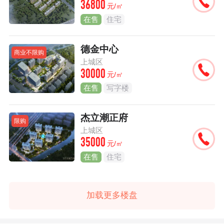
36800
元/㎡
在售
住宅
德金中心
商业不限购
上城区
30000
元/㎡
在售
写字楼
杰立潮正府
限购
上城区
35000
元/㎡
在售
住宅
加载更多楼盘