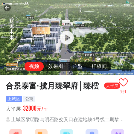
视频
效果图
户型
样板间
合景泰富·揽月臻翠府│臻橒
大平层
关注
上城区
公寓
32000
大平层
元/㎡
上城区黎明路与明石路交叉口在建地铁4号线二期黎明站