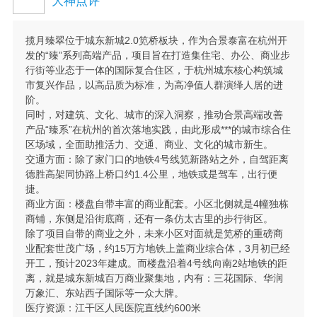
大神点评
揽月臻翠位于城东新城2.0笕桥板块，作为合景泰富在杭州开
发的“臻”系列高端产品，项目旨在打造集住宅、办公、商业步
行街等业态于一体的国际复合住区，于杭州城东核心构筑城
市复兴作品，以高品质为标准，为高净值人群演绎人居的进
阶。
同时，对建筑、文化、城市的深入洞察，推动合景高端改善
产品“臻系”在杭州的首次落地实践，由此形成***的城市综合住
区场域，全面助推活力、交通、商业、文化的城市新生。
交通方面：除了家门口的地铁4号线笕新路站之外，自驾距离
德胜高架同协路上桥口约1.4公里，地铁或是驾车，出行便
捷。
商业方面：楼盘自带丰富的商业配套。小区北侧就是4幢独栋
商铺，东侧是沿街底商，还有一条仿太古里的步行街区。
除了项目自带的商业之外，未来小区对面就是笕桥的重磅商
业配套世茂广场，约15万方地铁上盖商业综合体，3月初已经
开工，预计2023年建成。而楼盘沿着4号线向南2站地铁的距
离，就是城东新城百万商业聚集地，内有：三花国际、华润
万象汇、东站西子国际等一众大牌。
医疗资源：江干区人民医院直线约600米