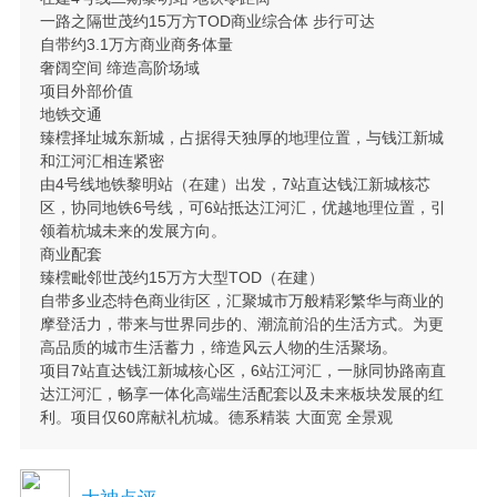
一路之隔世茂约15万方TOD商业综合体 步行可达
自带约3.1万方商业商务体量
奢阔空间 缔造高阶场域
项目外部价值
地铁交通
臻橒择址城东新城，占据得天独厚的地理位置，与钱江新城
和江河汇相连紧密
由4号线地铁黎明站（在建）出发，7站直达钱江新城核芯
区，协同地铁6号线，可6站抵达江河汇，优越地理位置，引
领着杭城未来的发展方向。
商业配套
臻橒毗邻世茂约15万方大型TOD（在建）
自带多业态特色商业街区，汇聚城市万般精彩繁华与商业的
摩登活力，带来与世界同步的、潮流前沿的生活方式。为更
高品质的城市生活蓄力，缔造风云人物的生活聚场。
项目7站直达钱江新城核心区，6站江河汇，一脉同协路南直
达江河汇，畅享一体化高端生活配套以及未来板块发展的红
利。项目仅60席献礼杭城。德系精装 大面宽 全景观