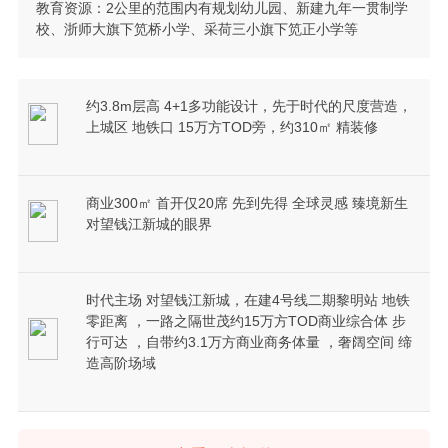
教育资源：2公里的范围内有规划幼儿园、新建九年一贯制学
校、浙师大旗下笕桥小学、采荷三小旗下笕正小学等
约3.8m层高 4+1多功能设计，先于时代的尺度营造，
上城区 地铁口 15万方TOD旁，约310㎡ 精装修
商业300㎡ 首开仅20席 先到先得 全球灵感 臻境新生
对望钱江新城的眼界
时代主场 对望钱江新城，在建4号线二期黎明站 地铁
零距离 ，一路之隔世茂约15万方TOD商业综合体 步
行可达 ，自带约3.1万方商业商务体量 ，奢阔空间 缔
造高阶场域