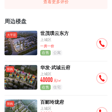
查看更多评价
周边楼盘
世茂璞云东方
大平层
上城区
一房一价
在售
公寓
华发·武珹云府
限购
上城区
40000
元/㎡
在售
住宅
百郦玲珑府
限购
上城区