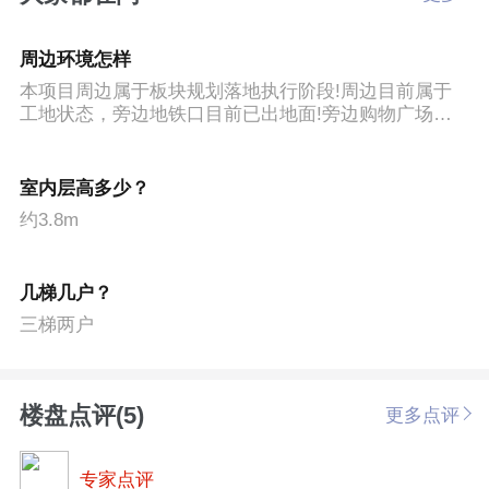
周边环境怎样
本项目周边属于板块规划落地执行阶段!周边目前属于
工地状态，旁边地铁口目前已出地面!旁边购物广场目
前启动在造，南侧自然生态公园已经造成!待项目交
付，整体界面设施属于板块核心哈!
室内层高多少？
约3.8m
几梯几户？
三梯两户
楼盘点评(5)
更多点评
专家点评