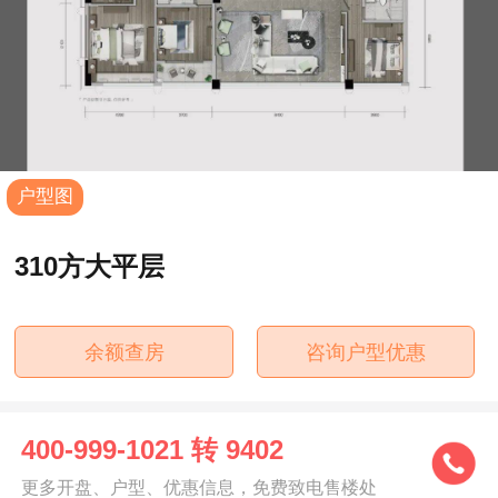
户型图
310方大平层
余额查房
咨询户型优惠
400-999-1021 转 9402
更多开盘、户型、优惠信息，免费致电售楼处