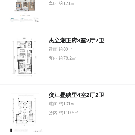
套内:约121㎡
杰立潮正府3室2厅2卫
建面:约89㎡
套内:约78.2㎡
滨江叠映里4室2厅2卫
建面:约131㎡
套内:约110.5㎡