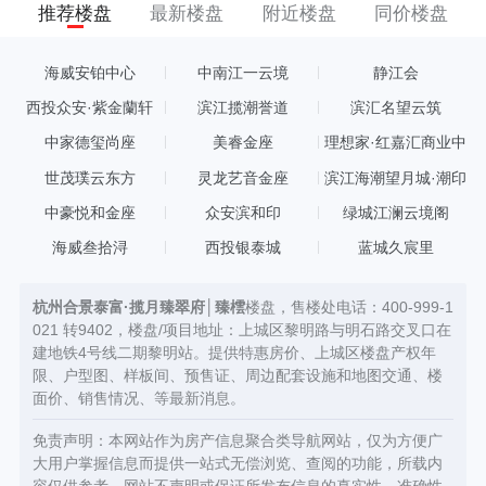
推荐楼盘
最新楼盘
附近楼盘
同价楼盘
海威安铂中心
中南江一云境
静江会
西投众安·紫金蘭轩
滨江揽潮誉道
滨汇名望云筑
中家德玺尚座
美睿金座
理想家·红嘉汇商业中
心
世茂璞云东方
灵龙艺音金座
滨江海潮望月城·潮印
中豪悦和金座
众安滨和印
绿城江澜云境阁
海威叁拾浔
西投银泰城
蓝城久宸里
杭州合景泰富·揽月臻翠府│臻橒
楼盘，售楼处电话：400-999-1
021 转9402，楼盘/项目地址：上城区黎明路与明石路交叉口在
建地铁4号线二期黎明站。提供特惠房价、上城区楼盘产权年
限、户型图、样板间、预售证、周边配套设施和地图交通、楼
面价、销售情况、等最新消息。
免责声明：本网站作为房产信息聚合类导航网站，仅为方便广
大用户掌握信息而提供一站式无偿浏览、查阅的功能，所载内
容仅供参考，网站不声明或保证所发布信息的真实性，准确性