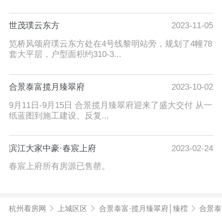
世茂璞云东方
2023-11-05
笕桥风颂府璞云东方处在4号线黎明站旁，规划了4幢78
套大平层，户型面积约310-3...
合景泰富揽月臻翠府
2023-10-02
9月11日-9月15日 合景揽月臻翠府迎来了盛大交付 从一
纸蓝图到施工建设、反复...
滨江大家中豪·春宸上府
2023-02-24
春宸上府所有房源已售罄。
杭州看房网
上城区区
合景泰富·揽月臻翠府│臻橒
合景泰