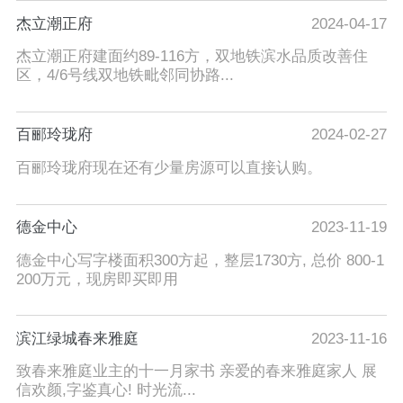
杰立潮正府
2024-04-17
杰立潮正府建面约89-116方，双地铁滨水品质改善住
区，4/6号线双地铁毗邻同协路...
百郦玲珑府
2024-02-27
百郦玲珑府现在还有少量房源可以直接认购。
德金中心
2023-11-19
德金中心写字楼面积300方起，整层1730方, 总价 800-1
200万元，现房即买即用
滨江绿城春来雅庭
2023-11-16
致春来雅庭业主的十一月家书 亲爱的春来雅庭家人 展
信欢颜,字鉴真心! 时光流...