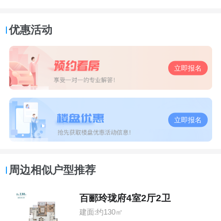
优惠活动
立即报名
立即报名
周边相似户型推荐
百郦玲珑府4室2厅2卫
建面:约130㎡