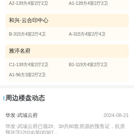
A2-139方4室2厅2卫
A1-139方4室2厅2卫
和兴·云合印中心
B-315方4室2厅4卫
A-315方4室2厅4卫
雅渟名府
C1-139方4室2厅2卫
B1-119方4室2厅2卫
A1-96方3室2厅2卫
周边楼盘动态
华发·武珹云府
2024-08-21
华发·武珹云府已领2#、3#共80套房源的预售证，杭房
预许字(2024)第00367...