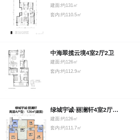
建面:约131㎡
套内:约110.5㎡
中海翠揽云境4室2厅2卫
建面:约126㎡
套内:约112.9㎡
绿城宇诚·丽澜轩4室2厅2卫
建面:约126㎡
套内:约111.7㎡