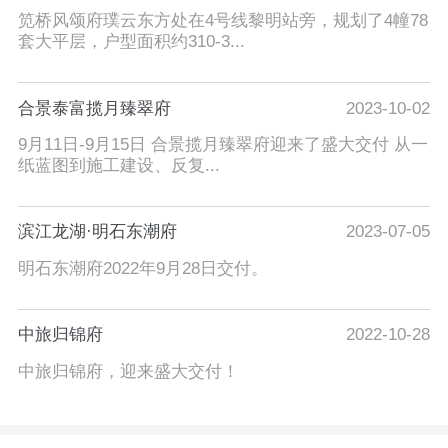
笕桥风颂府璞云东方处在4号线黎明站旁，规划了4幢78
套大平层，户型面积约310-3...
合景泰富揽月臻翠府
2023-10-02
9月11日-9月15日 合景揽月臻翠府迎来了盛大交付 从一
纸蓝图到施工建设、反复...
滨江龙湖·明石东潮府
2023-07-05
明石东潮府2022年9月28日交付。
中旅归锦府
2022-10-28
中旅归锦府，迎来盛大交付！