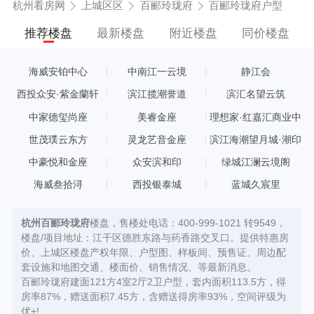
杭州看房网
上城区区
百郦玲珑府
百郦玲珑府户型
推荐楼盘
最新楼盘
附近楼盘
同价楼盘
海威安铂中心
中南江一云境
静江会
西投众安·紫金蘭轩
滨江揽潮誉道
滨汇名望云筑
中家德玺尚座
美睿金座
理想家·红嘉汇商业中
心
世茂璞云东方
灵龙艺音金座
滨江海潮望月城·潮印
中豪悦和金座
众安滨和印
绿城江澜云境阁
海威叁拾浔
西投银泰城
蓝城久宸里
杭州百郦玲珑府
楼盘，售楼处电话：400-999-1021 转9549，
楼盘/项目地址：江干区德胜东路与药香路交叉口。提供特惠房
价、上城区楼盘产权年限、户型图、样板间、预售证、周边配
套设施和地图交通、楼面价、销售情况、等最新消息。
百郦玲珑府建面121方4室2厅2卫户型，套内面积113.5方，得
房率87%，赠送面积7.45方，含赠送得房率93%，空间评级为
优+!