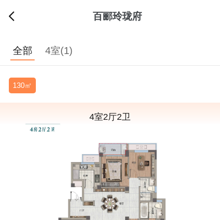
百郦玲珑府
全部
4室(1)
130㎡
4室2厅2卫