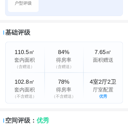
户型评级
基础评级
110.5㎡
84%
7.65㎡
套内面积
得房率
面积赠送
（含赠送）
（含赠送）
102.8㎡
78%
4室2厅2卫
套内面积
得房率
厅室配置
（不含赠送）
（不含赠送）
优秀
空间评级：
优秀