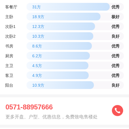
客餐厅
31方
优秀
主卧
18.9方
极好
次卧1
12.3方
优秀
次卧2
10.3方
良好
书房
8.6方
优秀
厨房
6.2方
优秀
主卫
4.5方
优秀
客卫
4.9方
优秀
阳台
10.9方
良好
0571-88957666
更多开盘、户型、优惠信息，免费致电售楼处