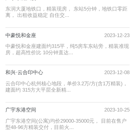
东润大厦地铁口，精装现房， 东站5分钟，地铁口零距
离， 出租收益稳定 自住交...
中豪悦和金座
2023-12-23
中豪悦和金座建面约315平，纯5房车东站旁，精装准现
房，超高性价比 10分钟直达...
和兴·云合印中心
2023-12-08
云合印中心杭州核心地段，单价3.2万/方(含1万精装)，
建面约 315方大平层全新精...
广宇东港空间
2023-10-25
广宇东港空间(公寓)均价29000-35000元， 目前在售户
型48-96方精装交付，目前火...