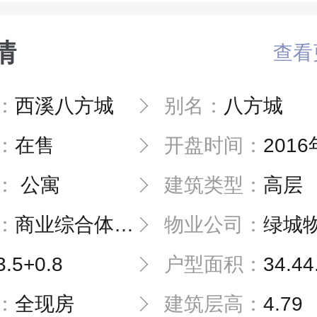
情
查看
：
西溪八方城
别名：
八方城
：
在售
开盘时间：
2016年0
：
公寓
建筑类型：
高层
：
商业综合体林立，悠享宜居生活配套
物业公司：
绿城
3.5+0.8
户型面积：
34.44
：
全现房
建筑层高：
4.79