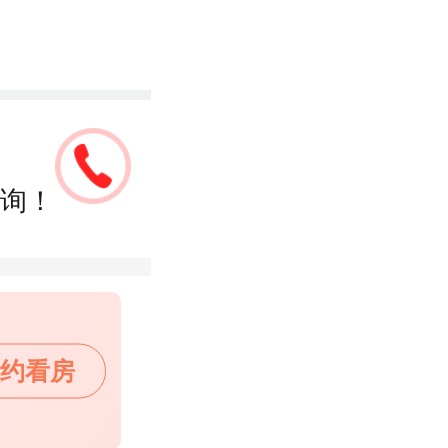
询！
约看房