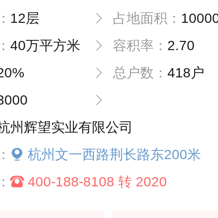
：
12层
占地面积：
1000
：
40万平方米
容积率：
2.70
20%
总户数：
418户
3000
杭州辉望实业有限公司
：
杭州文一西路荆长路东200米
：
400-188-8108 转 2020