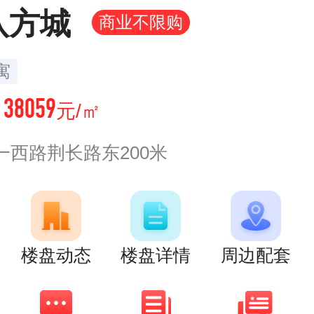
八方城
商业不限购
寓
38059
价
元/㎡
一西路荆长路东200米
楼盘动态
楼盘详情
周边配套