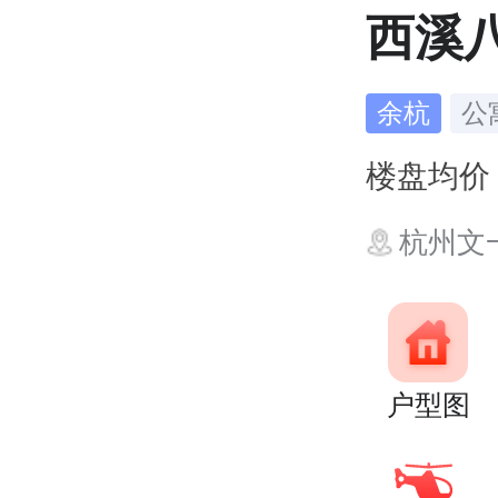
西溪
余杭
公
楼盘均
杭州文
户型图