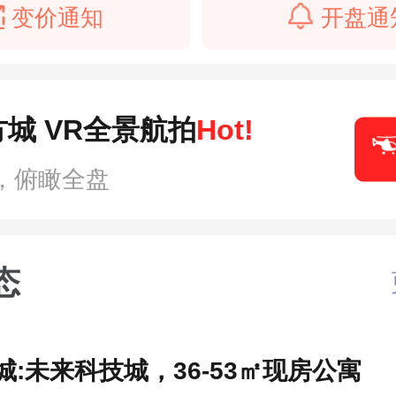
变价通知
开盘通
城 VR全景航拍
Hot!
，俯瞰全盘
态
:未来科技城，36-53㎡现房公寓