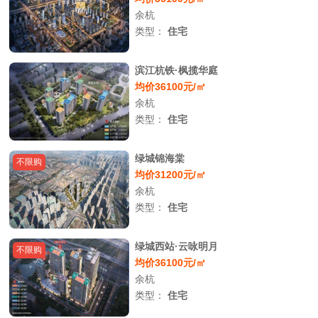
余杭
类型：
住宅
滨江杭铁·枫揽华庭
均价36100元/㎡
余杭
类型：
住宅
绿城锦海棠
不限购
均价31200元/㎡
余杭
类型：
住宅
绿城西站·云咏明月
不限购
均价36100元/㎡
余杭
类型：
住宅