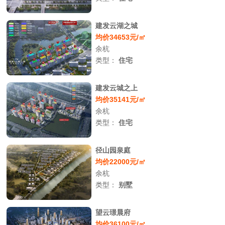
建发云湖之城
均价34653元/㎡
余杭
类型：
住宅
建发云城之上
均价35141元/㎡
余杭
类型：
住宅
径山园泉庭
均价22000元/㎡
余杭
类型：
别墅
望云璟晨府
均价36100元/㎡