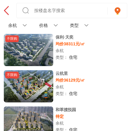
余杭
价格
类型
保利·天奕
不限购
均价38311元/㎡
余杭
类型：
住宅
云杭里
不限购
均价36129元/㎡
余杭
类型：
住宅
和萃揽悦园
待定
余杭
类型：
住宅