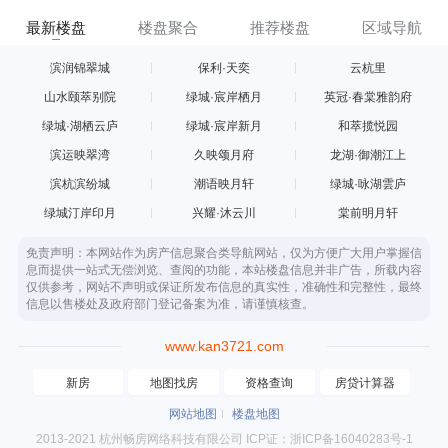
最新楼盘
楼盘聚合
推荐楼盘
区域导航
滨润锦翠城
保利·天奕
云杭里
山水颐萃别院
绿城·宸岸栖月
英冠·春棠雅韵府
绿城·湖栖云庐
绿城·宸岸新月
和萃揽悦园
滨运映翠湾
久映颂月府
龙湖·御潮江上
滨杭滨纷城
潮语映月轩
绿城·咏湖雲庐
绿城汀岸印月
兴耀·沐云川
棠前明月轩
免责声明：本网站作为房产信息聚合类导航网站，仅为方便广大用户掌握信
息而提供一站式无偿浏览、查阅的功能，本站楼盘信息并非广告，所载内容
仅供参考，网站不声明或保证所发布信息的真实性，准确性和完整性，最终
信息以售楼处及政府部门登记备案为准，请谨慎核查。
www.kan3721.com
新房
地图找房
资格查询
房贷计算器
网站地图
楼盘地图
2013-2021 杭州畅房网络科技有限公司 ICP证：浙ICP备16040283号-1