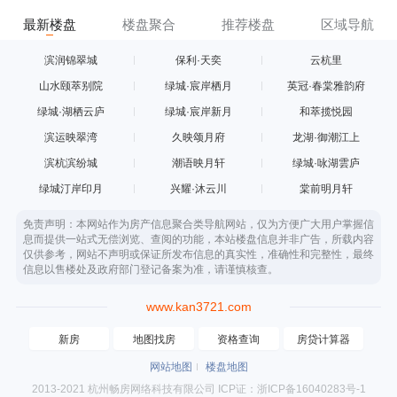
最新楼盘
楼盘聚合
推荐楼盘
区域导航
滨润锦翠城
保利·天奕
云杭里
山水颐萃别院
绿城·宸岸栖月
英冠·春棠雅韵府
绿城·湖栖云庐
绿城·宸岸新月
和萃揽悦园
滨运映翠湾
久映颂月府
龙湖·御潮江上
滨杭滨纷城
潮语映月轩
绿城·咏湖雲庐
绿城汀岸印月
兴耀·沐云川
棠前明月轩
免责声明：本网站作为房产信息聚合类导航网站，仅为方便广大用户掌握信
息而提供一站式无偿浏览、查阅的功能，本站楼盘信息并非广告，所载内容
仅供参考，网站不声明或保证所发布信息的真实性，准确性和完整性，最终
信息以售楼处及政府部门登记备案为准，请谨慎核查。
www.kan3721.com
新房
地图找房
资格查询
房贷计算器
网站地图
楼盘地图
2013-2021 杭州畅房网络科技有限公司 ICP证：浙ICP备16040283号-1