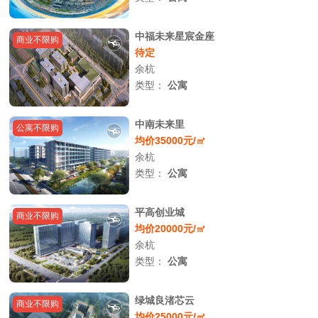
中福未来星宸金座
商业不限购
待定
余杭
类型：
公寓
中南未来里
公寓不限购
均价35000元/㎡
余杭
类型：
公寓
平高创业城
商业不限购
均价20000元/㎡
余杭
类型：
公寓
绿城良渚芯云
商业不限购
均价25000元/㎡