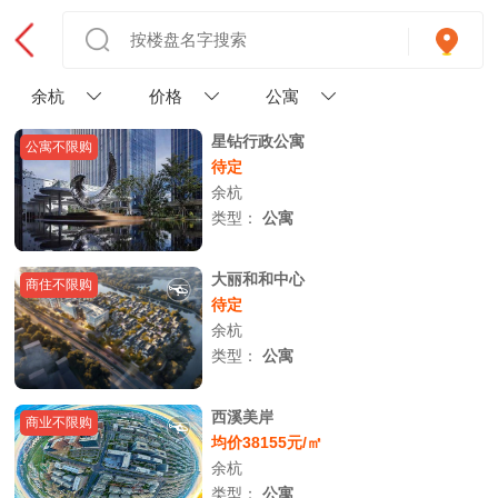
余杭
价格
公寓
星钻行政公寓
公寓不限购
待定
余杭
类型：
公寓
大丽和和中心
商住不限购
待定
余杭
类型：
公寓
西溪美岸
商业不限购
均价38155元/㎡
余杭
类型：
公寓