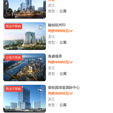
滨江
类型：
公寓
融创杭州印
商业不限购
均价49858元/㎡
滨江
类型：
公寓
海威领界
公寓不限购
均价40000元/㎡
滨江
类型：
公寓
碧桂园深蓝国际中心
商业不限购
均价36000元/㎡
滨江
类型：
公寓