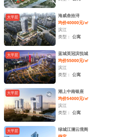
海威叁拾浔
大平层
均价40000元/㎡
滨江
类型：
公寓
蓝城英冠滨悦城
大平层
均价55000元/㎡
滨江
类型：
公寓
潮上中南银座
大平层
均价54000元/㎡
滨江
类型：
公寓
绿城江澜云境阁
大平层
待定