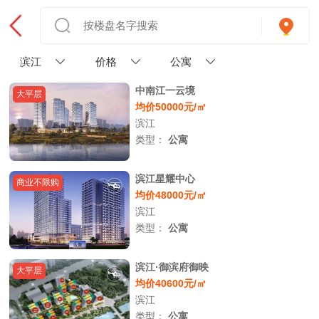
滨江
价格
公寓
中南江一云境
大平层
均价50000元/㎡
滨江
类型：
公寓
滨江星耀中心
商业不限购
均价48000元/㎡
滨江
类型：
公寓
滨江·御滨府御映
大平层
均价40600元/㎡
滨江
类型：
公寓