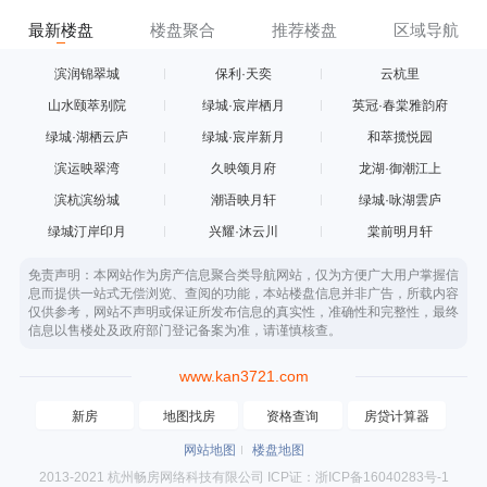
最新楼盘
楼盘聚合
推荐楼盘
区域导航
滨润锦翠城
保利·天奕
云杭里
山水颐萃别院
绿城·宸岸栖月
英冠·春棠雅韵府
绿城·湖栖云庐
绿城·宸岸新月
和萃揽悦园
滨运映翠湾
久映颂月府
龙湖·御潮江上
滨杭滨纷城
潮语映月轩
绿城·咏湖雲庐
绿城汀岸印月
兴耀·沐云川
棠前明月轩
免责声明：本网站作为房产信息聚合类导航网站，仅为方便广大用户掌握信
息而提供一站式无偿浏览、查阅的功能，本站楼盘信息并非广告，所载内容
仅供参考，网站不声明或保证所发布信息的真实性，准确性和完整性，最终
信息以售楼处及政府部门登记备案为准，请谨慎核查。
www.kan3721.com
新房
地图找房
资格查询
房贷计算器
网站地图
楼盘地图
2013-2021 杭州畅房网络科技有限公司 ICP证：浙ICP备16040283号-1