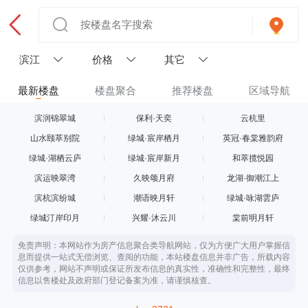
滨江
价格
其它
最新楼盘
楼盘聚合
推荐楼盘
区域导航
滨润锦翠城
保利·天奕
云杭里
山水颐萃别院
绿城·宸岸栖月
英冠·春棠雅韵府
绿城·湖栖云庐
绿城·宸岸新月
和萃揽悦园
滨运映翠湾
久映颂月府
龙湖·御潮江上
滨杭滨纷城
潮语映月轩
绿城·咏湖雲庐
绿城汀岸印月
兴耀·沐云川
棠前明月轩
免责声明：本网站作为房产信息聚合类导航网站，仅为方便广大用户掌握信
息而提供一站式无偿浏览、查阅的功能，本站楼盘信息并非广告，所载内容
仅供参考，网站不声明或保证所发布信息的真实性，准确性和完整性，最终
信息以售楼处及政府部门登记备案为准，请谨慎核查。