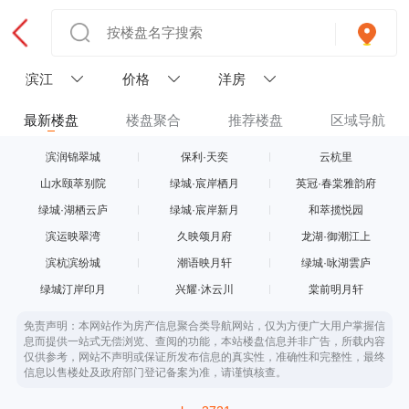
滨江
价格
洋房
最新楼盘
楼盘聚合
推荐楼盘
区域导航
滨润锦翠城
保利·天奕
云杭里
山水颐萃别院
绿城·宸岸栖月
英冠·春棠雅韵府
绿城·湖栖云庐
绿城·宸岸新月
和萃揽悦园
滨运映翠湾
久映颂月府
龙湖·御潮江上
滨杭滨纷城
潮语映月轩
绿城·咏湖雲庐
绿城汀岸印月
兴耀·沐云川
棠前明月轩
免责声明：本网站作为房产信息聚合类导航网站，仅为方便广大用户掌握信
息而提供一站式无偿浏览、查阅的功能，本站楼盘信息并非广告，所载内容
仅供参考，网站不声明或保证所发布信息的真实性，准确性和完整性，最终
信息以售楼处及政府部门登记备案为准，请谨慎核查。