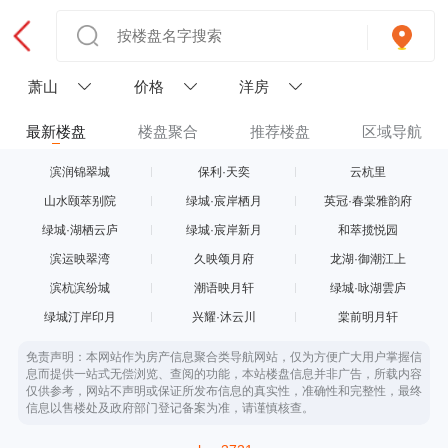
萧山
价格
洋房
最新楼盘
楼盘聚合
推荐楼盘
区域导航
滨润锦翠城
保利·天奕
云杭里
山水颐萃别院
绿城·宸岸栖月
英冠·春棠雅韵府
绿城·湖栖云庐
绿城·宸岸新月
和萃揽悦园
滨运映翠湾
久映颂月府
龙湖·御潮江上
滨杭滨纷城
潮语映月轩
绿城·咏湖雲庐
绿城汀岸印月
兴耀·沐云川
棠前明月轩
免责声明：本网站作为房产信息聚合类导航网站，仅为方便广大用户掌握信
息而提供一站式无偿浏览、查阅的功能，本站楼盘信息并非广告，所载内容
仅供参考，网站不声明或保证所发布信息的真实性，准确性和完整性，最终
信息以售楼处及政府部门登记备案为准，请谨慎核查。