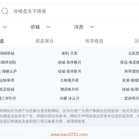
价格
洋房
盘
楼盘聚合
推荐楼盘
润锦翠城
保利·天奕
云杭
水颐萃别院
绿城·宸岸栖月
英冠·春棠
·湖栖云庐
绿城·宸岸新月
和萃揽
运映翠湾
久映颂月府
龙湖·御潮
杭滨纷城
潮语映月轩
绿城·咏湖
城汀岸印月
兴耀·沐云川
棠前明
本网站作为房产信息聚合类导航网站，仅为方便广大用户掌握信息而提供一站式无偿
站楼盘信息并非广告，所载内容仅供参考，网站不声明或保证所发布信息的真实性，
信息以售楼处及政府部门登记备案为准，请谨慎核查。
www.kan3721.com