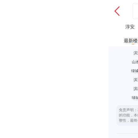
淳安
最新楼
滨
山
绿城
滨
滨
绿
免责声明：
的功能，本
整性，最终