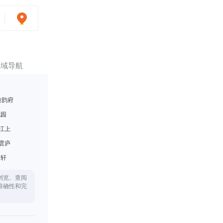
区域导航
里
雅韵府
悦园
江上
雲庐
月轩
浏览、查阅
准确性和完