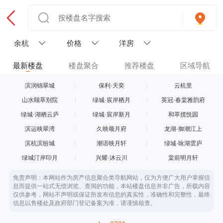
余杭
价格
洋房
最新楼盘
楼盘聚合
推荐楼盘
区域导航
滨润锦翠城
保利·天奕
云杭里
山水颐萃别院
绿城·宸岸栖月
英冠·春棠雅韵府
绿城·湖栖云庐
绿城·宸岸新月
和萃揽悦园
滨运映翠湾
久映颂月府
龙湖·御潮江上
滨杭滨纷城
潮语映月轩
绿城·咏湖雲庐
绿城汀岸印月
兴耀·沐云川
棠前明月轩
免责声明：本网站作为房产信息聚合类导航网站，仅为方便广大用户掌握信
息而提供一站式无偿浏览、查阅的功能，本站楼盘信息并非广告，所载内容
仅供参考，网站不声明或保证所发布信息的真实性，准确性和完整性，最终
信息以售楼处及政府部门登记备案为准，请谨慎核查。