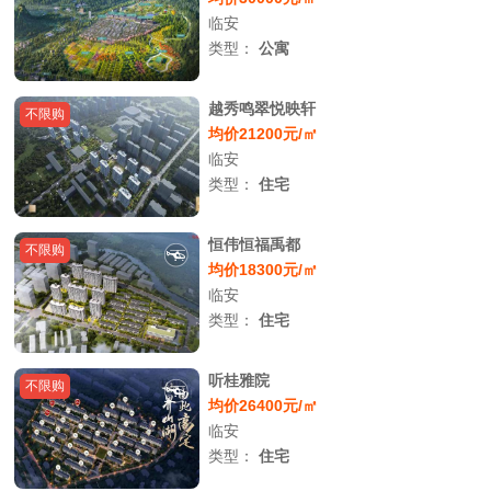
临安
类型：
公寓
越秀鸣翠悦映轩
不限购
均价21200元/㎡
临安
类型：
住宅
恒伟恒福禹都
不限购
均价18300元/㎡
临安
类型：
住宅
听桂雅院
不限购
均价26400元/㎡
临安
类型：
住宅