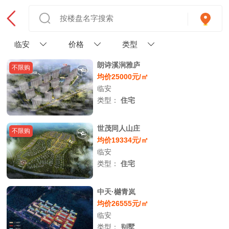
临安
价格
类型
朗诗溪涧雅庐
不限购
均价25000元/㎡
临安
类型：
住宅
世茂同人山庄
不限购
均价19334元/㎡
临安
类型：
住宅
中天·樾青岚
均价26555元/㎡
临安
类型：
别墅