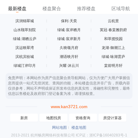
最新楼盘
楼盘聚合
推荐楼盘
区域导航
滨润锦翠城
保利·天奕
云杭里
山水颐萃别院
绿城·宸岸栖月
英冠·春棠雅韵府
绿城·湖栖云庐
绿城·宸岸新月
和萃揽悦园
滨运映翠湾
久映颂月府
龙湖·御潮江上
滨杭滨纷城
潮语映月轩
绿城·咏湖雲庐
绿城汀岸印月
兴耀·沐云川
棠前明月轩
免责声明：本网站作为房产信息聚合类导航网站，仅为方便广大用户掌握信
息而提供一站式无偿浏览、查阅的功能，本站楼盘信息并非广告，所载内容
仅供参考，网站不声明或保证所发布信息的真实性，准确性和完整性，最终
信息以售楼处及政府部门登记备案为准，请谨慎核查。
www.kan3721.com
新房
地图找房
资格查询
房贷计算器
网站地图
楼盘地图
2013-2021 杭州畅房网络科技有限公司 ICP证：浙ICP备16040283号-1