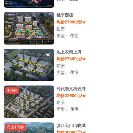
桃李西径
均价27000元/㎡
临安
类型：
住宅
地上衣锦上府
均价27480元/㎡
临安
类型：
住宅
时代崇文栖云府
不限购
均价22900元/㎡
临安
类型：
住宅
滨江天目山晓城
商业不限购
均价30000元/㎡