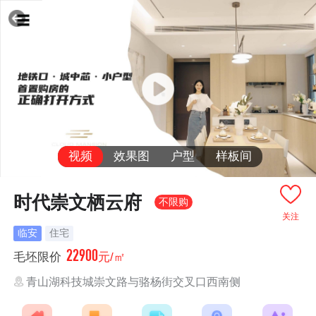
视频
效果图
户型
样板间
时代崇文栖云府
不限购
关注
临安
住宅
22900
毛坯限价
元/㎡
青山湖科技城崇文路与骆杨街交叉口西南侧