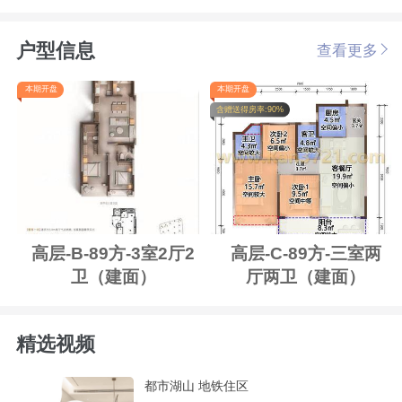
户型信息
查看更多
本期开盘
本期开盘
含赠送得房率:90%
高层-B-89方-3室2厅2
高层-C-89方-三室两
卫（建面）
厅两卫（建面）
精选视频
都市湖山 地铁住区