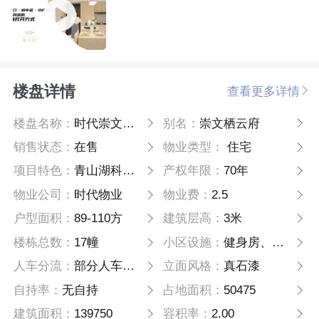
楼盘详情
查看更多详情
楼盘名称：
时代崇文栖云府
别名：
崇文栖云府
销售状态：
在售
物业类型：
住宅
项目特色：
青山湖科技城
产权年限：
70年
物业公司：
时代物业
物业费：
2.5
户型面积：
89-110方
建筑层高：
3米
楼栋总数：
17幢
小区设施：
健身房、咖啡吧、书吧
人车分流：
部分人车分流
立面风格：
真石漆
自持率：
无自持
占地面积：
50475
建筑面积：
139750
容积率：
2.00