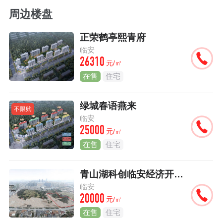
周边楼盘
正荣鹤亭熙青府
临安
26310
元/㎡
在售
住宅
绿城春语燕来
不限购
临安
25000
元/㎡
在售
住宅
青山湖科创临安经济开发区项目
临安
20000
元/㎡
在售
住宅