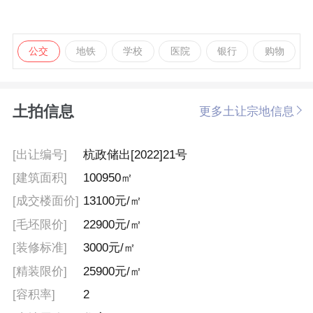
公交
地铁
学校
医院
银行
购物
土拍信息
更多土让宗地信息
[出让编号]
杭政储出[2022]21号
[建筑面积]
100950㎡
[成交楼面价]
13100元/㎡
[毛坯限价]
22900元/㎡
[装修标准]
3000元/㎡
[精装限价]
25900元/㎡
[容积率]
2