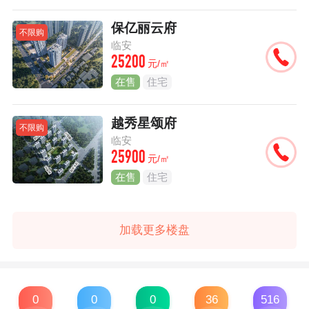
保亿丽云府
不限购
临安
25200
元/㎡
在售
住宅
越秀星颂府
不限购
临安
25900
元/㎡
在售
住宅
加载更多楼盘
0
0
0
36
516