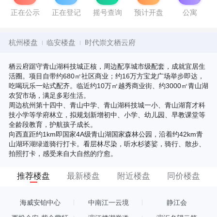
正在公示
正在登记
摇号查询
预计开盘
公寓
杭州楼盘
临安楼盘
时代崇文栖云府
栖云府踞守青山湖科技城正核，周边配享城市级配套，成就宜居生
活圈。项目自带约680㎡社区商业；约16万方宝龙广场举步即达，
吃喝玩乐一站式配齐。临近约10万㎡越秀商业街、约3000㎡青山湖
农贸市场，满足多彩生活。
周边杭州第十四中、青山中学、青山湖科技城一小、青山湖育才科
技小学等学府林立，拟规划新增初中、小学、幼儿园、早教课堂等
全龄段教育，护航孩子成长。
向西直距约1km即国家4A级青山湖国家森林公园，沿着约42km青
山湖环湖绿道骑行打卡。看层林尽染，听水杉婆娑，骑行、散步、
拍照打卡，感受来自大自然的疗愈。
推荐楼盘
最新楼盘
附近楼盘
同价楼盘
海威安铂中心
中南江一云境
静江会