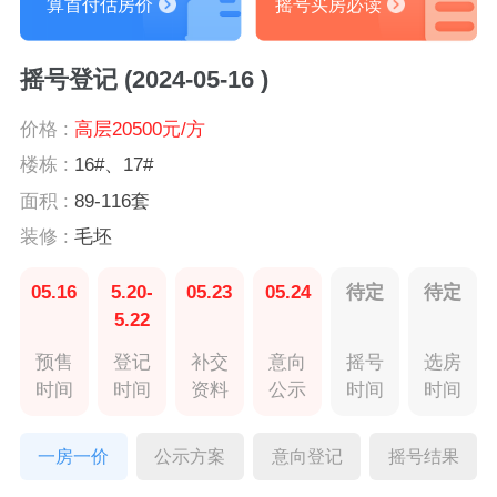
算首付估房价
摇号买房必读
摇号登记 (2024-05-16 )
价格 :
高层20500元/方
楼栋 :
16#、17#
面积 :
89-116套
装修 :
毛坯
05.16
5.20-
05.23
05.24
待定
待定
5.22
预售
登记
补交
意向
摇号
选房
时间
时间
资料
公示
时间
时间
一房一价
公示方案
意向登记
摇号结果