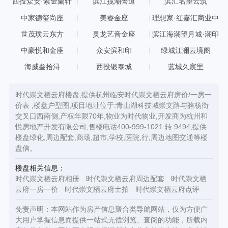
西投众安·紫金蘭轩
滨江揽潮誉道
滨汇名望云筑
中家德玺尚座
美睿金座
理想家·红嘉汇商业中
心
世茂璞云东方
灵龙艺音金座
滨江海潮望月城·潮印
中豪悦和金座
众安滨和印
绿城江澜云境阁
海威叁拾浔
西投银泰城
蓝城久宸里
时代崇文栖云府楼盘,提供杭州临安时代崇文栖云府房价/一房一
价表 ,楼盘户型图,项目地址位于:青山湖科技城崇文路与骆杨街
交叉口西南侧,产权年限70年,物业为时代物业,开发商为杭州和
悦房地产开发有限公司,售楼电话400-999-1021 转 9494,提供
楼盘绿化,周边配套,商场,超市,学校,医院,行,周边地图交通等楼
盘信。
楼盘相关信息：
时代崇文栖云府相册
时代崇文栖云府周边配套
时代崇文栖
云府一房一价
时代崇文栖云府土拍
时代崇文栖云府点评
免责声明：本网站作为房产信息聚合类导航网站，仅为方便广
大用户掌握信息而提供一站式无偿浏览、查阅的功能，所载内