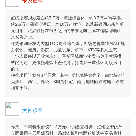
专家点评
虹缤之都规划建面约7.5万㎡商业综合体、约3.7万㎡写字楼、
约2.5万㎡高标准酒店、约10万㎡住宅。以迭新银湖未来的单
元引擎，犹如航行在银湖之上的未来之帆，落在这幅都会山
水长卷之上。
作为银湖板块内大型TOD商业综合体，虹缤之都商业MALL规
划餐饮、健身、影院、儿童玩乐、超市、KTV等多元业态
（业态最终以开业为准）。重塑区域商业消费与休闲生活模
式的同时，更依托地铁上盖优势，打造又一重磅休闲娱乐目
的地。
整个项目计划分3期开发，其中1期北地块为住宅，南地块2期
为酒店、商业、办公，3期为住宅。南北地块间通过地下通道
相互串联。
大神点评
作为一个精装限价仅2.13万元/㎡的首置楼盘，虹缤之都的外
立面采用首层局部石材、局部铝板和大面积玻璃等高品质材