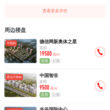
查看更多评价
周边楼盘
德信网新奥体之星
不限购
富阳
19500
元/㎡
在售
公寓
中国智谷
商业不限购
富阳
9500
元/㎡
在售
公寓
光谷国际中心