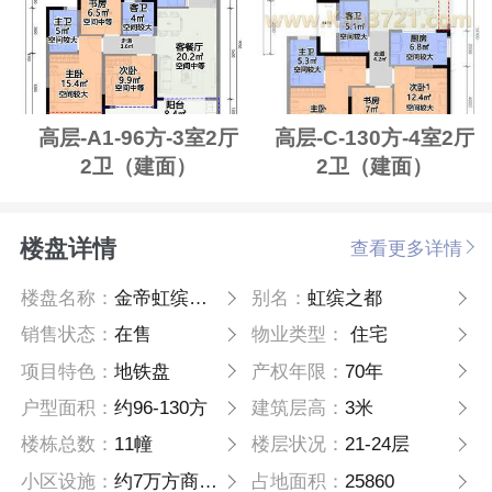
高层-A1-96方-3室2厅
高层-C-130方-4室2厅
2卫（建面）
2卫（建面）
楼盘详情
查看更多详情
楼盘名称：
金帝虹缤之都
别名：
虹缤之都
销售状态：
在售
物业类型：
住宅
项目特色：
地铁盘
产权年限：
70年
户型面积：
约96-130方
建筑层高：
3米
楼栋总数：
11幢
楼层状况：
21-24层
小区设施：
约7万方商业MALL、高端酒店、写字楼
占地面积：
25860