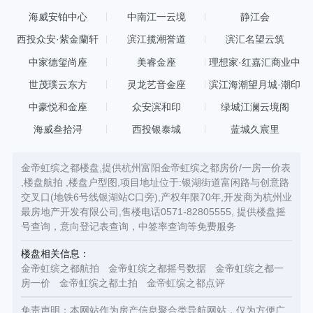
海威安铂中心
中南江一云境
静江会
西投众安·紫金蘭轩
滨江揽潮誉道
滨汇名望云筑
中家德玺尚座
美睿金座
理想家·红嘉汇商业中
心
世茂璞云东方
灵龙艺音金座
滨江海潮望月城·潮印
中豪悦和金座
众安滨和印
绿城江澜云境阁
海威叁拾浔
西投银泰城
蓝城久宸里
金帝虹缤之都楼盘,提供杭州富阳金帝虹缤之都房价/一房一价表
,楼盘航拍 ,楼盘户型图,项目地址位于:银湖街道富闲路与创意路
交叉口(地铁6号线银湖站C口旁),产权年限70年,开发商为杭州业
最房地产开发有限公司,售楼电话0571-82805555, 提供楼盘摇
号查询，意向登记表查询，中签率查询等免费服务
楼盘相关信息：
金帝虹缤之都航拍
金帝虹缤之都摇号数据
金帝虹缤之都一
房一价
金帝虹缤之都土拍
金帝虹缤之都点评
免责声明：本网站作为房产信息聚合类导航网站，仅为方便广