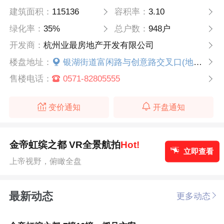
建筑面积：
115136
容积率：
3.10
绿化率：
35%
总户数：
948户
开发商：
杭州业最房地产开发有限公司
楼盘地址：
银湖街道富闲路与创意路交叉口(地铁6号线银湖站C口旁)
售楼电话：
0571-82805555
变价通知
开盘通知
金帝虹缤之都 VR全景航拍
Hot!
立即查看
上帝视野，俯瞰全盘
最新动态
更多动态