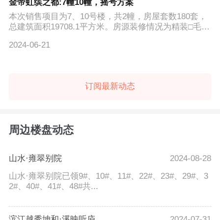
金帝虹缤之都:7幢10幢，摇号方案
本次销售项目为7、10号楼，共2幢，房屋套数180套，
总建筑面积19708.1平方米。房源装修情况为精装□毛
坯。高层约96平...
2024-06-21
订阅最新动态
周边楼盘动态
山水·雍翠别院
2024-08-28
山水·雍翠别院已领9#、10#、11#、22#、23#、29#、3
2#、40#、41#、48#共...
滨江越秀坤和·溪映听庐
2024-07-31