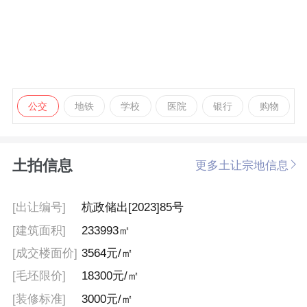
公交
地铁
学校
医院
银行
购物
土拍信息
更多土让宗地信息
[出让编号]
杭政储出[2023]85号
[建筑面积]
233993㎡
[成交楼面价]
3564元/㎡
[毛坯限价]
18300元/㎡
[装修标准]
3000元/㎡