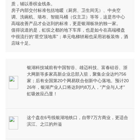
质，辅以香槟金线条。
房子内部交付标准包括地暖（厨房、卫生间无）、中央空
调、洗碗机、墙布、智能马桶（仅主卫）等等，这是市中心
高端改善产品才会达到的标准，更是银湖板块的独一家。
值得说道的是，虹缤之都的地下车库，也是如今在高端楼盘
中很流行的“星空顶地库”；单元电梯轿厢也采用岩板装饰，酒
店味十足。
银湖科技城前有中国智谷、雄迈科技、富春硅谷、浙
大网新等多家高新企业总部入驻，聚集企业达约756
家；后有全国第20个网易联合创新中心落地。预计20
26年，银湖产业人口将达到约8万人，“产业与人才”
虹吸效应凸显！
这个盘在6号线银湖地铁口，自带7万方商业，更适合
滨江、之江的外溢