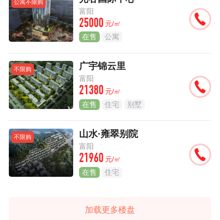
公寓不限购
富阳
25000
元/㎡
在售
公寓
广宇锦云里
不限购
富阳
21380
元/㎡
在售
住宅
别墅
山水·雍翠别院
不限购
富阳
21960
元/㎡
在售
住宅
加载更多楼盘