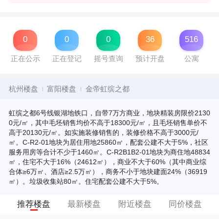
0
0
0
36
516
正在公示
正在登记
摇号查询
预计开盘
公寓
杭州楼盘
富阳楼盘
金帝虹缤之都
虹缤之都6号线银湖地铁口，自带7万方商业，地块精装房限价2130
0元/㎡，其中毛坯销售均价不高于18300元/㎡，且毛坯销售单价不
高于20130元/㎡。如实施装修销售的，装修价格不高于3000元/
㎡。C-R2-01地块为居住用地25860㎡，配套公建不大于5%，社区
服务用房等合计不少于1460㎡。C-R2B1B2-01地块为商住地48834
㎡，住宅不大于16%（24612㎡），商业不大于60%（其中商业综
合体≥6万㎡、酒店≥2.5万㎡），商务不小于地块建面24%（36919
㎡）。垃圾收集站80㎡。住宅配套公建不大于5%。
推荐楼盘
最新楼盘
附近楼盘
同价楼盘