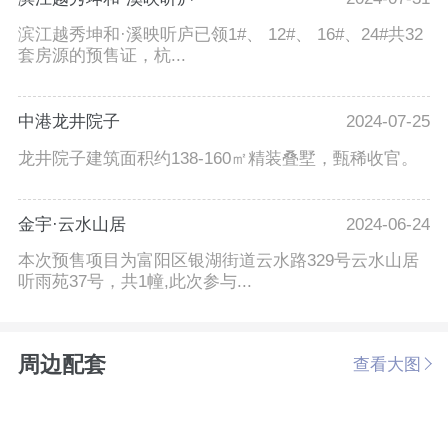
滨江越秀坤和·溪映听庐已领1#、 12#、 16#、24#共32
套房源的预售证，杭...
中港龙井院子
2024-07-25
龙井院子建筑面积约138-160㎡精装叠墅，甄稀收官。
金宇·云水山居
2024-06-24
本次预售项目为富阳区银湖街道云水路329号云水山居
听雨苑37号，共1幢,此次参与...
周边配套
查看大图