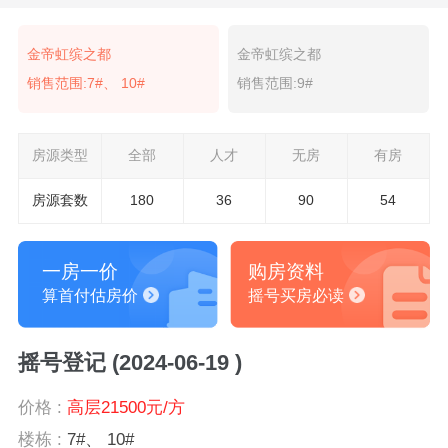
金帝虹缤之都
金帝虹缤之都
销售范围:7#、 10#
销售范围:9#
房源类型
全部
人才
无房
有房
房源套数
180
36
90
54
一房一价
购房资料
算首付估房价
摇号买房必读
摇号登记 (2024-06-19 )
价格 :
高层21500元/方
楼栋 :
7#、 10#