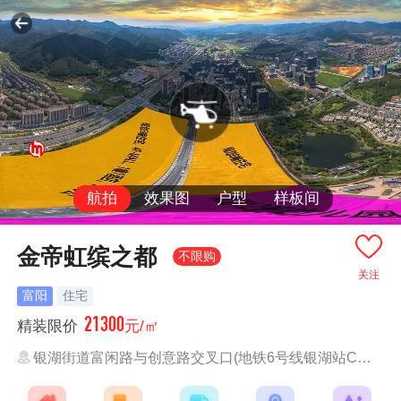
航拍
效果图
户型
样板间
金帝虹缤之都
不限购
关注
富阳
住宅
21300
精装限价
元/㎡
银湖街道富闲路与创意路交叉口(地铁6号线银湖站C口旁)