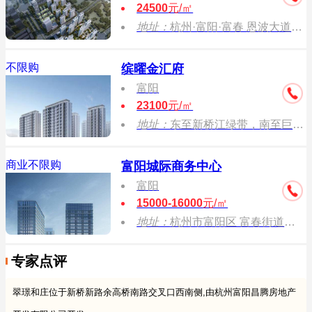
24500
元/㎡
地址：
杭州·富阳·富春 恩波大道与盛大路（在建）交叉口
不限购
缤曜金汇府
富阳
23100
元/㎡
地址：
东至新桥江绿带，南至巨利路，西至春秋北路，北至北环路。
商业不限购
富阳城际商务中心
富阳
15000-16000
元/㎡
地址：
杭州市富阳区 富春街道金桥北路与北环路交叉口
专家点评
翠璟和庄位于新桥新路余高桥南路交叉口西南侧,由杭州富阳昌腾房地产