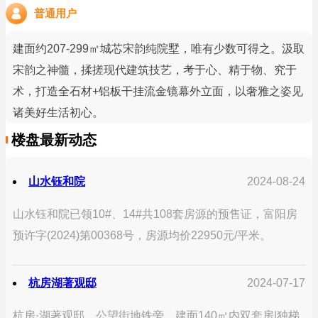
普通用户
建面约207-299㎡城芯宋韵纯院墅，唯有少数可得之。汲取
宋韵之神髓，揉搓现代建筑技艺，考于心、精于物、究于
术，打造全石材+铝板干挂流金镜幕外立面，以奢雅之姿见
诸美好生活初心。
楼盘最新动态
山水钰和院
2024-08-24
山水钰和院已领10#、14#共108套房源的预售证，富阳房
预许字(2024)第00368号，房源均价22950元/平米。
杭房湖著观邸
2024-07-17
杭房·湖著观邸，公望街地铁旁，建面140㎡内双套房|独梯