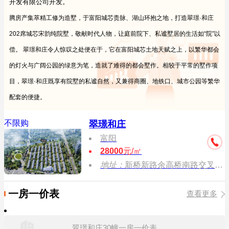
开发有限公司开发。
腾房产集萃精工修为造墅，于富阳城芯贵脉、湖山环抱之地，打造翠璟·和庄
202席城芯宋韵纯院墅，敬献时代人物，让庭前院下、私谧墅居的生活如“院”以
偿。
翠璟和庄令人惊叹之处便在于，它在富阳城芯土地天赋之上，以繁华都会
的灯火与广阔公园的绿意为笔，造就了难得的都会墅作。相较于平常的墅作项
目，翠璟·和庄既享有院墅的私谧自然，又兼得商圈、地铁口、城市公园等繁华
配套的便捷。
不限购
翠璟和庄
富阳
28000
元/㎡
地址：
新桥新路余高桥南路交叉口西南侧
一房一价表
查看更多
翠璟和庄30幢一房一价表