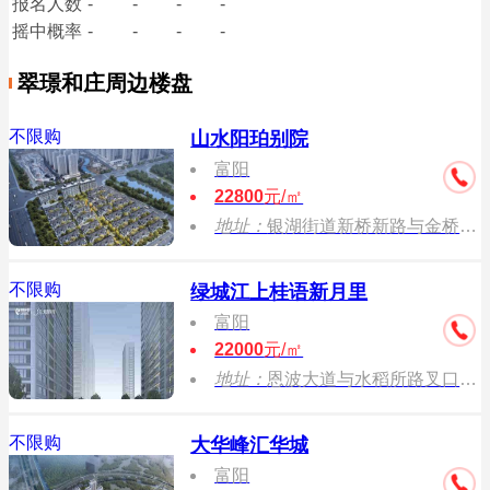
报名
人数
-
-
-
-
摇中概率
-
-
-
-
翠璟和庄周边楼盘
不限购
山水阳珀别院
富阳
22800
元/㎡
地址：
银湖街道新桥新路与金桥北路交叉口
不限购
绿城江上桂语新月里
富阳
22000
元/㎡
地址：
恩波大道与水稻所路叉口 （近邻富春新天地）
不限购
大华峰汇华城
富阳