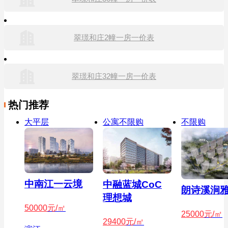
翠璟和庄2幢一房一价表
翠璟和庄32幢一房一价表
热门推荐
大平层
公寓不限购
不限购
中南江一云境
中融蓝城CoC
朗诗溪涧
理想城
50000
元/㎡
25000
元/㎡
29400
元/㎡