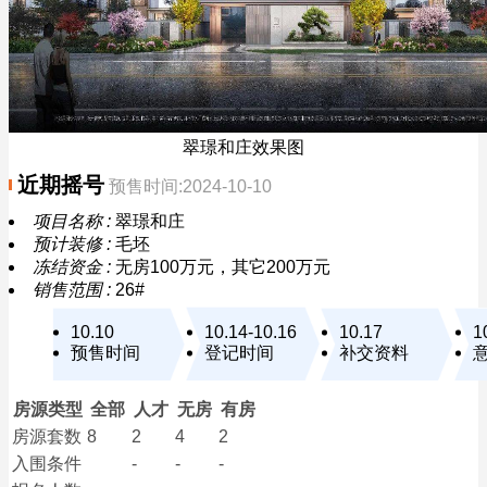
翠璟和庄效果图
近期摇号
预售时间:2024-10-10
项目名称 :
翠璟和庄
预计装修 :
毛坯
冻结资金 :
无房100万元，其它200万元
销售范围 :
26#
10.10
10.14-10.16
10.17
1
预售时间
登记时间
补交资料
房源类型
全部
人才
无房
有房
房源套数
8
2
4
2
入围条件
-
-
-