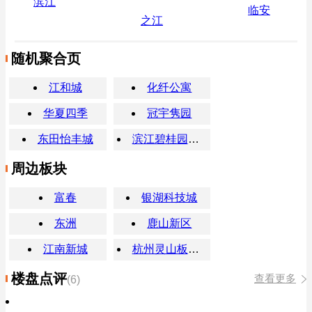
滨江
临安
之江
随机聚合页
江和城
化纤公寓
华夏四季
冠宇隽园
东田怡丰城
滨江碧桂园翡翠江南
周边板块
富春
银湖科技城
东洲
鹿山新区
江南新城
杭州灵山板块楼盘
楼盘点评
查看更多
(6)