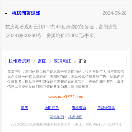
杭房湖著观邸
2024-06-28
杭房湖著观邸已领11#共44套房源的预售证，富阳房预
(2024)第00290号，房源均价25000元/平米。
杭州看房网
富阳
翠璟和庄
正文
免责声明：本网站作为房产信息聚合类导航网站，仅为方便广大用户掌握信
息而提供一站式无偿浏览、查阅的功能，本站楼盘信息并非广告，所载内容
仅供参考，网站不声明或保证所发布信息的真实性，准确性和完整性，最终
信息以售楼处及政府部门登记备案为准，请谨慎核查。
www.kan3721.com
新房
地图找房
资格查询
房贷计算器
网站地图
楼盘地图
2013-2021 杭州畅房网络科技有限公司 ICP证：浙ICP备16040283号-1