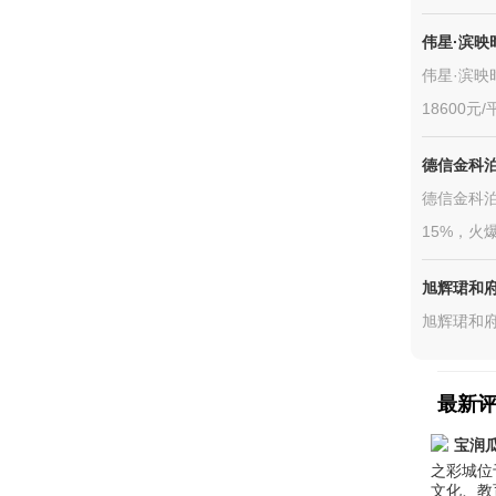
伟星·滨映
伟星·滨映
18600元
德信金科
德信金科泊
15%，火
旭辉珺和
旭辉珺和府
最新
宝润
之彩城位
文化、教