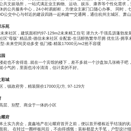
公共文娱场所，一站式满足业主购物、运动、娱乐、康养等个性化需求，更
休的公共服务中心，24小时易邮柜，方便业主家门口随心办事。 同时，
OD公交中心与邻近的建设四路一起构建***交通网，通往杭州主城区、萧山和
郡乐苑
信未来社区，建筑面积约97-129m2未来精工住宅 潜力大-千强瓜沥蓬勃发展
社区“母版” 精品质-德信未来社区 全配套-生活醇熟繁华尽拥 优生活-拥享
型-未来空间灵动多变 低门槛-精装17000元/m2抢不容缓
嘉园
楼处也不舍得造..就在一个宾馆的楼下，差不多就一个沙盘加几张椅子吧
挺小气的，里面也冷冷清清，估计卖的不好。
之彩城
，镇政府旁，精装限价17000元/方, 97-129方
府
高层、别墅、商业于一体的小区
沁耀府
本土实力房企，庞鑫地产在沁耀府首开之前，便以首开楼栋近乎结顶的状
面前。 在转过一圈样板间后，不由得感慨：装标都是大手笔，户型设计