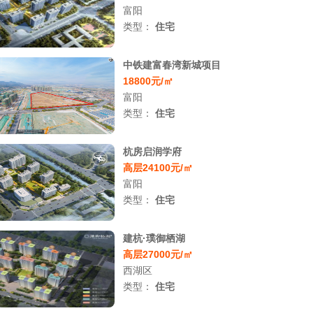
富阳
类型：
住宅
中铁建富春湾新城项目
18800元/㎡
富阳
类型：
住宅
杭房启润学府
高层24100元/㎡
富阳
类型：
住宅
建杭·璞御栖湖
高层27000元/㎡
西湖区
类型：
住宅