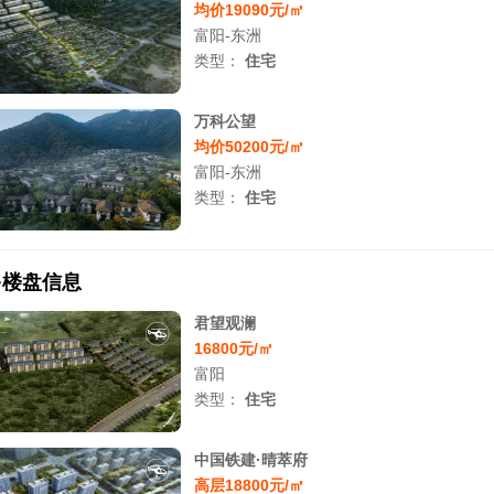
均价19090元/㎡
富阳-东洲
类型：
住宅
万科公望
均价50200元/㎡
富阳-东洲
类型：
住宅
多楼盘信息
君望观澜
16800元/㎡
富阳
类型：
住宅
中国铁建·晴萃府
高层18800元/㎡