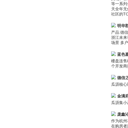
等一系列
天全年无
社区的T
明华
产品:德
浙江未来
场景 多户
蓝色
楼盘连售
个开发商
德信
瓜沥核心区
金满
瓜沥集小
庞鑫
作为杭州
在购房者