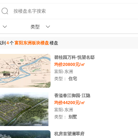
类型
找到
4
个
富阳东洲板块楼盘
楼盘
碧桂园万科·悦望名邸
均价20800元/㎡
富阳-东洲
类型：
住宅
香溢春江御园·江隐
均价44200元/㎡
富阳-东洲
类型：
别墅
杭房首望澜翠府