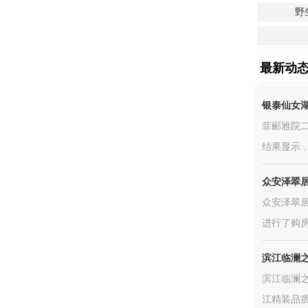
野
最新动
银泰仙女
菲郦雅院二期
结果显示，
众安泽翠
众安泽翠居
进行了购房
滨江临澜
滨江临澜之
江精装品