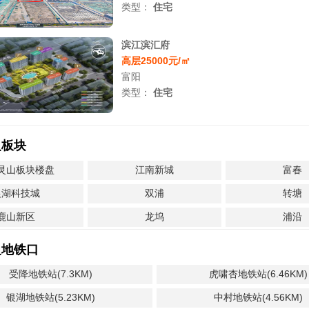
类型：
住宅
滨江滨汇府
高层25000元/㎡
富阳
类型：
住宅
边板块
灵山板块楼盘
江南新城
富春
银湖科技城
双浦
转塘
鹿山新区
龙坞
浦沿
边地铁口
受降地铁站(7.3KM)
虎啸杏地铁站(6.46KM)
银湖地铁站(5.23KM)
中村地铁站(4.56KM)