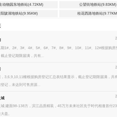
生动物园东地铁站(4.72KM)
公望街地铁站(9.83KM)
阳陂湖地铁站(9.95KM)
桂花西路地铁站(9.77KM
态
湖
1#、2#、3#、4#、5#、6#、7#、8#、9#、10#、11#、12#根据购
截止登记期限届满，共有...
居
，3,6,9,10,11幢根据购房登记汇总表结果显示，截止登记期限届满，共
登记，未达到可售房源...
之城
城:建面98-138方，滨江品质精装，45万方未来社区先于时代相逢首付2
质大盘。