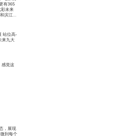
有365
七彩未来
滨江...
 站位高-
未来九大
，感觉这
态，展现
细微到每个