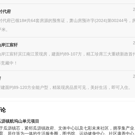
时代府
时代府已领18#共64套房源的预售证，萧山房预许字(2024)第00244号，
/平米。
泊岸江宸轩
岸江宸轩滨江南江景现房，建面约89-107方，精工珍席三大重磅新政首
爆竞藏中！
府
建面约89-120方全能户型，精装现房品质可见，美好生活，即可入住。
评论
瓜沥镇航坞山单元项目
于瓜沥镇芯，紧邻瓜沥镇政府、文体中心以及七彩未来社区，拥享集产业
育、居住等为一体的生活服务圈，图书馆、运动健身中心、社区康养中心