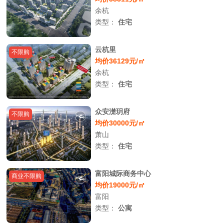
余杭
类型：
住宅
云杭里
不限购
均价36129元/㎡
余杭
类型：
住宅
众安濋玥府
不限购
均价30000元/㎡
萧山
类型：
住宅
富阳城际商务中心
商业不限购
均价19000元/㎡
富阳
类型：
公寓