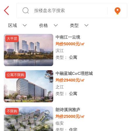
区域
价格
类型
中南江一云境
大平层
均价50000元/㎡
滨江
类型：
公寓
中融蓝城CoC理想城
公寓不限购
均价29400元/㎡
之江
类型：
公寓
朗诗溪涧雅庐
不限购
均价25000元/㎡
临安
类型：
住宅