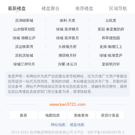
最新楼盘
楼盘聚合
推荐楼盘
区域导航
滨润锦翠城
保利·天奕
云杭里
山水颐萃别院
绿城·宸岸栖月
英冠·春棠雅韵府
绿城·湖栖云庐
绿城·宸岸新月
和萃揽悦园
滨运映翠湾
久映颂月府
龙湖·御潮江上
滨杭滨纷城
潮语映月轩
绿城·咏湖雲庐
绿城汀岸印月
兴耀·沐云川
棠前明月轩
免责声明：本网站作为房产信息聚合类导航网站，仅为方便广大用户掌握信
息而提供一站式无偿浏览、查阅的功能，本站楼盘信息并非广告，所载内容
仅供参考，网站不声明或保证所发布信息的真实性，准确性和完整性，最终
信息以售楼处及政府部门登记备案为准，请谨慎核查。
www.kan3721.com
新房
地图找房
资格查询
房贷计算器
网站地图
楼盘地图
2013-2021 杭州畅房网络科技有限公司 ICP证：浙ICP备16040283号-1