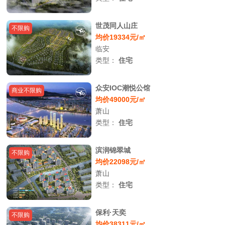
世茂同人山庄
不限购
均价19334元/㎡
临安
类型：
住宅
众安IOC潮悦公馆
商业不限购
均价49000元/㎡
萧山
类型：
住宅
滨润锦翠城
不限购
均价22098元/㎡
萧山
类型：
住宅
保利·天奕
不限购
均价38311元/㎡