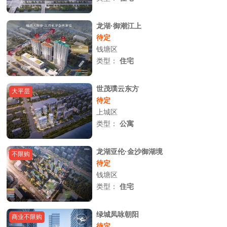
龙湖·御潮江上
待定
钱塘区
类型：
住宅
世茂璞云东方
大平层
待定
上城区
类型：
公寓
龙湖亚伦·金沙御湖境
不限购
待定
钱塘区
类型：
住宅
绿城凤咏朝阳
商业不限购
待定