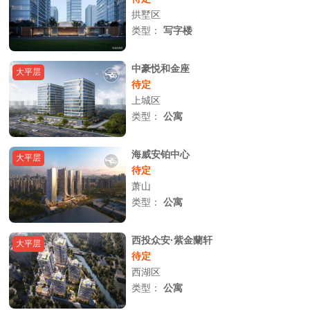
拱墅区
类型：
写字楼
中豪悦和金座
大平层
待定
上城区
类型：
公寓
海威安铂中心
大平层
待定
萧山
类型：
公寓
西投众安·紫金蘭轩
大平层
待定
西湖区
类型：
公寓